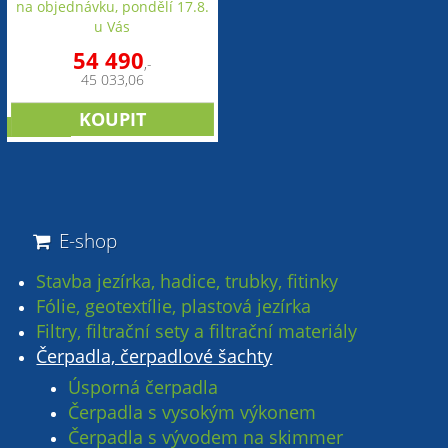
na objednávku, pondělí 17.8.
u Vás
54 490
,-
45 033,06
novinka
E-shop
Stavba jezírka, hadice, trubky, fitinky
Fólie, geotextílie, plastová jezírka
Filtry, filtrační sety a filtrační materiály
Čerpadla, čerpadlové šachty
Úsporná čerpadla
Čerpadla s vysokým výkonem
Čerpadla s vývodem na skimmer