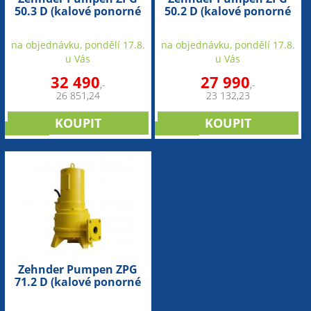
50.3 D (kalové ponorné
50.2 D (kalové ponorné
čerpadlo-šedá litina)
čerpadlo-šedá litina)
na objednávku, pondělí 17.8.
na objednávku, pondělí 17.8.
u Vás
u Vás
32 490
27 990
,-
,-
26 851,24
23 132,23
novinka
novinka
Zehnder Pumpen ZPG
71.2 D (kalové ponorné
čerpadlo-šedá litina)