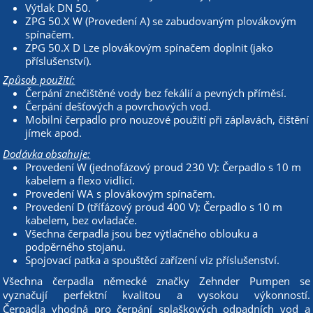
Výtlak DN 50.
ZPG 50.X W (Provedení A) se zabudovaným plovákovým
spínačem.
ZPG 50.X D Lze plovákovým spínačem doplnit (jako
příslušenství).
Způsob použití:
Čerpání znečištěné vody bez fekálií a pevných příměsí.
Čerpání dešťových a povrchových vod.
Mobilní čerpadlo pro nouzové použití při záplavách, čištění
jímek apod.
Dodávka obsahuje:
Provedení W (jednofázový proud 230 V): Čerpadlo s 10 m
kabelem a flexo vidlicí.
Provedení WA s plovákovým spínačem.
Provedení D (třífázový proud 400 V): Čerpadlo s 10 m
kabelem, bez ovladače.
Všechna čerpadla jsou bez výtlačného oblouku a
podpěrného stojanu.
Spojovací patka a spouštěcí zařízení viz příslušenství.
Všechna čerpadla německé značky Zehnder Pumpen se
vyznačují perfektní kvalitou a vysokou výkonností.
Čerpadla vhodná pro čerpání splaškových odpadních vod a