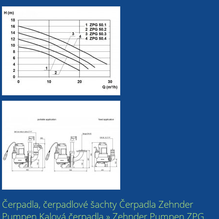
Čerpadla, čerpadlové šachty Čerpadla Zehnder
Pumpen Kalová čerpadla » Zehnder Pumpen ZPG