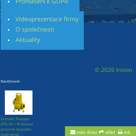
Prohlášení k GDPR
Videoprezentace firmy
O společnosti
Aktuality
© 2026 Insion
Navštívené:
Zehnder Pumpen
ZPG 50.1 W (kalové
ponorné čerpadlo-
máte dotaz
sdílet
tisk
šedá litina)