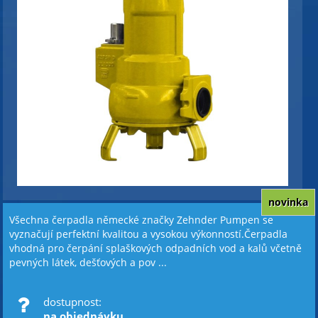
novinka
Všechna čerpadla německé značky Zehnder Pumpen se
vyznačují perfektní kvalitou a vysokou výkonností.Čerpadla
vhodná pro čerpání splaškových odpadních vod a kalů včetně
pevných látek, dešťových a pov ...
dostupnost:
na objednávku