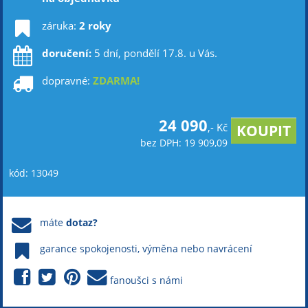
záruka:
2 roky
doručení:
5 dní, pondělí 17.8. u Vás.
dopravné:
ZDARMA!
24 090
,- Kč
bez DPH: 19 909,09
kód: 13049
máte
dotaz?
garance spokojenosti, výměna nebo navrácení
fanoušci s námi