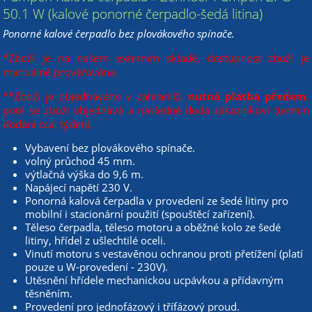
50.1 W (kalové ponorné čerpadlo-šedá litina)
Ponorné kalové čerpadlo bez plovákového spínače.
*Zboží je na našem externím skladě, dostupnost zboží je
manuálně prověřována.
**Zboží je objednáváno v zahraničí,
nutná platba předem
,
poté se zboží objednává a následně dodá zákazníkovi (termín
dodání cca. týden).
Vybavení bez plovákového spínače.
volný průchod 45 mm.
výtlačná výška do 9,6 m.
Napájecí napětí 230 V.
Ponorná kalová čerpadla v provedení ze šedé litiny pro
mobilní i stacionární použití (spouštěcí zařízení).
Těleso čerpadla, těleso motoru a oběžné kolo ze šedé
litiny, hřídel z ušlechtilé oceli.
Vinutí motoru s vestavěnou ochranou proti přetížení (platí
pouze u W-provedení - 230V).
Utěsnění hřídele mechanickou ucpávkou a přídavným
těsněním.
Provedení pro jednofázový i třífázový proud.