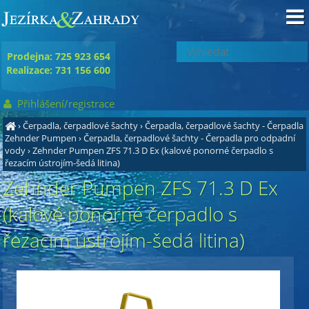
Prodejna: 725 923 654
Realizace: 731 156 600
Přihlášení/registrace
›
Čerpadla, čerpadlové šachty
›
Čerpadla, čerpadlové šachty - Čerpadla
Zehnder Pumpen
›
Čerpadla, čerpadlové šachty - Čerpadla pro odpadní
vody
›
Zehnder Pumpen ZFS 71.3 D Ex (kalové ponorné čerpadlo s
řezacím ústrojím-šedá litina)
Zehnder Pumpen ZFS 71.3 D Ex
(kalové ponorné čerpadlo s
řezacím ústrojím-šedá litina)