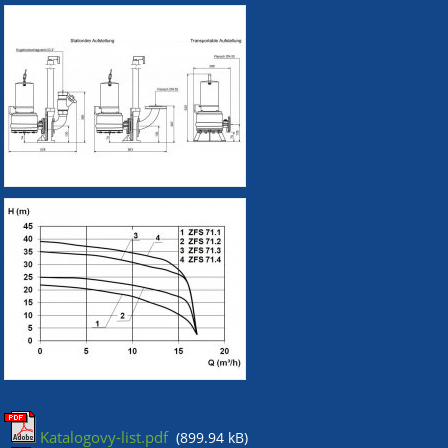
Katalogovy-list.pdf
(899.94 kB)