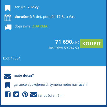
záruka:
2 roky
doručení:
5 dní, pondělí 17.8. u Vás.
dopravné:
ZDARMA!
71 690
,- Kč
bez DPH: 59 247,93
kód: 17384
máte
dotaz?
garance spokojenosti, výměna nebo navrácení
fanoušci s námi