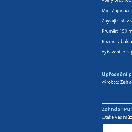
Volný průchod
Min. Zapínací
Zbývající stav
Průměr: 150 
Rozměry balen
Vybavení: bez 
Upřesnění p
výrobce:
Zehn
Zehnder Pum
...také Vás mů