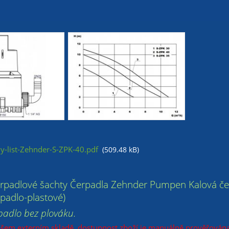
y-list-Zehnder-S-ZPK-40.pdf
(509.48 kB)
erpadlové šachty Čerpadla Zehnder Pumpen Kalová če
padlo-plastové)
padlo bez plováku.
ašem externím skladě, dostupnost zboží je manuálně prověřována