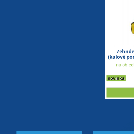
Zehnde
(kalové po
na objedn
novinka