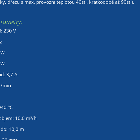
ky, dřezu s max. provozní teplotou 40st., krátkodobě až 90st.).
arametry:
í: 230 V
z
 W
 W
d: 3,7 A
1/min
040 °C
objem: 10,0 m³/h
 do: 10,0 m