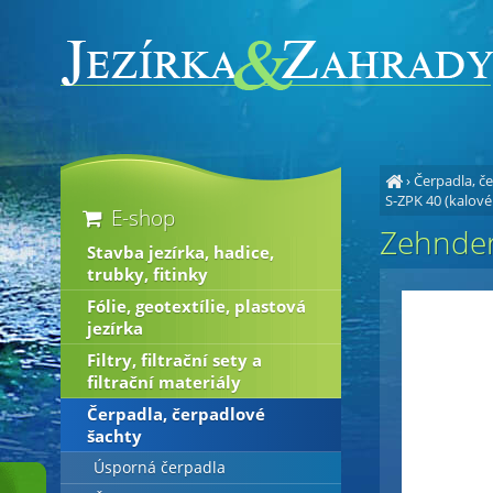
›
Čerpadla, č
S-ZPK 40 (kalov
E-shop
Zehnder
Stavba jezírka, hadice,
trubky, fitinky
Fólie, geotextílie, plastová
jezírka
Filtry, filtrační sety a
filtrační materiály
Čerpadla, čerpadlové
šachty
Úsporná čerpadla