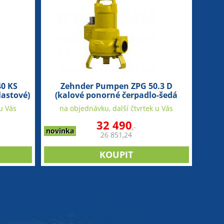
0 KS
Zehnder Pumpen ZPG 50.3 D
lastové)
(kalové ponorné čerpadlo-šedá
litina)
u Vás
na objednávku, další čtvrtek u Vás
32 490
,-
novinka
26 851,24