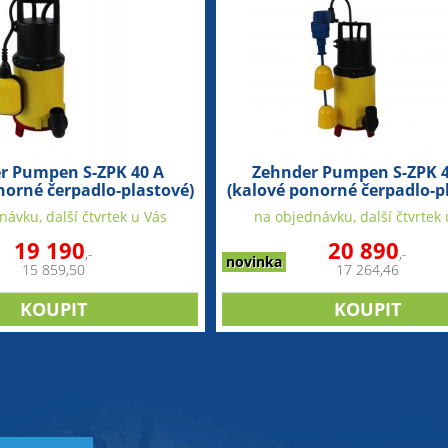
r Pumpen S-ZPK 40 A
Zehnder Pumpen S-ZPK 4
norné čerpadlo-plastové)
(kalové ponorné čerpadlo-p
ávku, další čtvrtek u Vás
na objednávku, další čtvrtek 
19 190
20 890
,-
,-
novinka
15 859,50
17 264,46