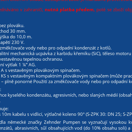
ednáváno v zahraničí,
nutná platba předem
, poté se zboží ob
bez plováku.
ůchod 30 mm.
výška do 10,0 m.
apětí 230 V.
a změkčovače vody nebo pro odpadní kondenzát z kotlů.
litní mechanická ucpávka z karbidu křemíku (SiC), těleso motoru
vestavěnou tepelnou ochranou.
ní výtlak 1 ¼” AG.
 A s vestavěným plovákovým spínačem.
 KS s vestavěným kompaktním plovákovým spínačem (může prac
8 – plně ponorné Použití za změkčovače vody nebo pro odpadní k
:
ehce kyselého kondenzátu, agresivních, nebo slaných médií (obs
.
uje:
 10m kabelu s vidlicí, výtlačné koleno 90° (S-ZPK 30: DN 25; S-Z
dla německé značky Zehnder Pumpen se vyznačují vysokou kva
nzátů, abrasivních, sůl obsahujících vod (do 10% obsahu soli) a