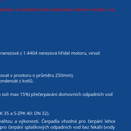
jednává a následně dodá zákazníkovi (termín dodání cca.
 nerezové z 1.4404 nerezová hřídel motoru, vinutí
ovat v prostoru o průměru 250mm).
ondenzát z kotlů.
ah soli max 15%) přečerpávání domovních odpadních vod
PK 35 a S-ZPK 40: DN 32).
litou a výkoností. Čerpadla vhodná pro čerpání lehce
 pro čerpání splaškových odpadních vod bez fekálií (vody