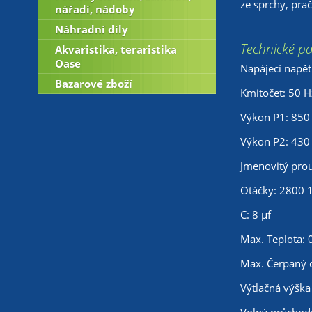
ze sprchy, prač
nářadí, nádoby
Náhradní díly
Technické p
Akvaristika, teraristika
Oase
Napájecí napět
Bazarové zboží
Kmitočet: 50 H
Výkon P1: 850
Výkon P2: 430
Jmenovitý prou
Otáčky: 2800 
C: 8 µf
Max. Teplota: 
Max. Čerpaný 
Výtlačná výška