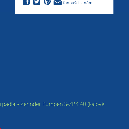
fanoušci s námi
rpadla » Zehnder Pumpen S-ZPK 40 (kalové
.