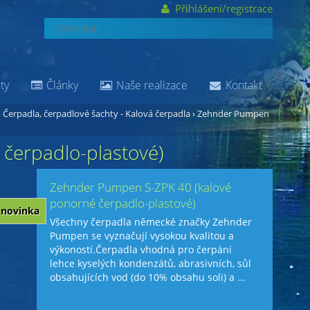
Přihlášení/registrace
ty
Články
Naše realizace
Kontakt
›
Čerpadla, čerpadlové šachty - Kalová čerpadla
›
Zehnder Pumpen
čerpadlo-plastové)
Zehnder Pumpen S-ZPK 40 (kalové
ponorné čerpadlo-plastové)
novinka
Všechny čerpadla německé značky Zehnder
Pumpen se vyznačují vysokou kvalitou a
výkoností.Čerpadla vhodná pro čerpání
lehce kyselých kondenzátů, abrasivních, sůl
obsahujících vod (do 10% obsahu soli) a ...