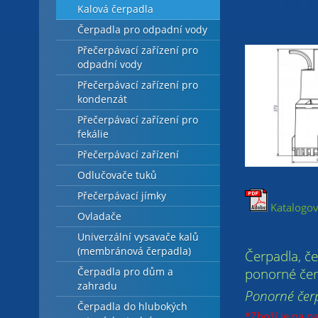
Kalová čerpadla
Čerpadla pro odpadní vody
Přečerpávací zařízení pro
odpadní vody
Přečerpávací zařízení pro
kondenzát
Přečerpávací zařízení pro
fekálie
Přečerpávací zařízení
Odlučovače tuků
Přečerpávací jímky
Katalogov
Ovladače
Univerzální vysavače kalů
(membránová čerpadla)
Čerpadla, č
ponorné čer
Čerpadla pro dům a
zahradu
Ponorné čer
Čerpadla do hlubokých
*Zboží je na n