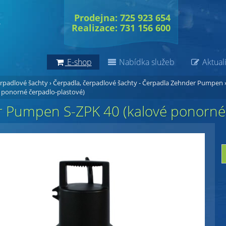
Prodejna: 725 923 654
Realizace: 731 156 600
E-shop
Nabídka služeb
Aktuali
erpadlové šachty
›
Čerpadla, čerpadlové šachty - Čerpadla Zehnder Pumpen
é ponorné čerpadlo-plastové)
 Pumpen S-ZPK 40 (kalové ponorné 