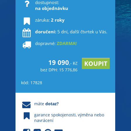
dostupnost:
na objednávku
záruka:
2 roky
doručení:
5 dní, další čtvrtek u Vás.
dopravné:
ZDARMA!
19 090
,- Kč
bez DPH: 15 776,86
kód: 17828
máte
dotaz?
garance spokojenosti, výměna nebo
navrácení