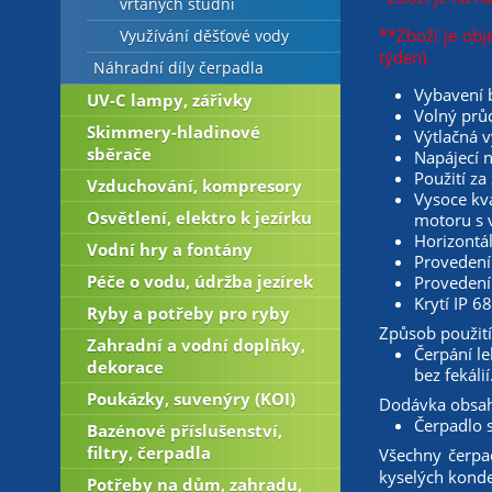
vrtaných studní
**Zboží je obj
Využívání děšťové vody
týden).
Náhradní díly čerpadla
Vybavení 
UV-C lampy, zářivky
Volný pr
Skimmery-hladinové
Výtlačná 
sběrače
Napájecí n
Použití z
Vzduchování, kompresory
Vysoce kva
Osvětlení, elektro k jezírku
motoru s 
Horizontál
Vodní hry a fontány
Provedení
Péče o vodu, údržba jezírek
Provedení
Krytí IP 6
Ryby a potřeby pro ryby
Způsob použití
Zahradní a vodní doplňky,
Čerpání l
dekorace
bez fekálií
Poukázky, suvenýry (KOI)
Dodávka obsah
Čerpadlo s
Bazénové příslušenství,
filtry, čerpadla
Všechny čerpa
kyselých konde
Potřeby na dům, zahradu,