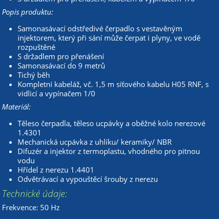
Popis produktu:
Samonasávací odstředivé čerpadlo s vestavěným
injektorem, který při sání může čerpat i plyny, ve vodě
rozpuštěné
S držadlem pro přenášení
Samonasávací do 9 metrů
Tichý běh
Kompletní kabeláž, vč. 1,5 m síťového kabelu H05 RNF, s
vidlicí a vypínačem 1/0
Materiál:
Těleso čerpadla, těleso ucpávky a oběžné kolo nerezové
1.4301
Mechanická ucpávka z uhlíku/ keramiky/ NBR
Difuzér a injektor z termoplastu, vhodného pro pitnou
vodu
Hřídel z nerezu 1.4401
Odvětrávací a vypouštěcí šrouby z nerezu
Technické údaje:
Frekvence: 50 Hz