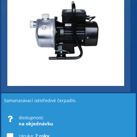
Samonasávací odstředivé čerpadlo.
dostupnost:
na objednávku
záruka:
2 roky