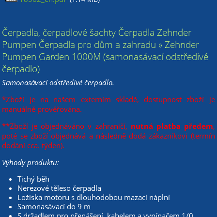
Čerpadla, čerpadlové šachty Čerpadla Zehnder
Pumpen Čerpadla pro dům a zahradu » Zehnder
Pumpen Garden 1000M (samonasávací odstředivé
čerpadlo)
Samonasávací odstředivé čerpadlo.
*Zboží je na našem externím skladě, dostupnost zboží je
manuálně prověřována.
**Zboží je objednáváno v zahraničí,
nutná platba předem
,
poté se zboží objednává a následně dodá zákazníkovi (termín
dodání cca. týden).
Výhody produktu:
Tichý běh
Nerezové těleso čerpadla
Ložiska motoru s dlouhodobou mazací náplní
Samonasávací do 9 m
S držadlem pro přenášení, kabelem a vypínačem 1/0