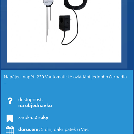
Napájecí napětí 230 Vautomatické ovládání jednoho čerpadla
...
dostupnost:
na objednávku
záruka:
2 roky
doručení:
5 dní, další pátek u Vás.