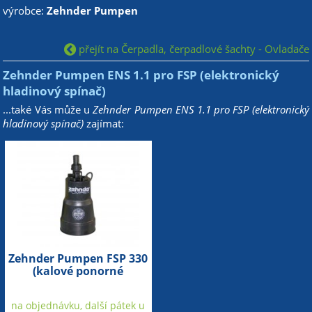
výrobce:
Zehnder Pumpen
přejít na Čerpadla, čerpadlové šachty - Ovladače
Zehnder Pumpen ENS 1.1 pro FSP (elektronický
hladinový spínač)
...také Vás může u
Zehnder Pumpen ENS 1.1 pro FSP (elektronický
hladinový spínač)
zajímat:
Zehnder Pumpen FSP 330
(kalové ponorné
čerpadlo s plochým
sáním)
na objednávku, další pátek u