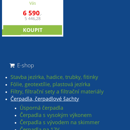
Vás
6 590
,-
5 446,28
novinka
E-shop
Stavba jezírka, hadice, trubky, fitinky
Fólie, geotextílie, plastová jezírka
Filtry, filtrační sety a filtrační materiály
Čerpadla, čerpadlové šachty
Úsporná čerpadla
Čerpadla s vysokým výkonem
Čerpadla s vývodem na skimmer
Čerpadla na 12V