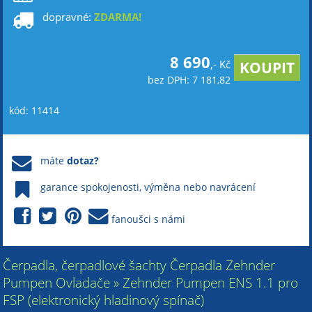
dopravné:
ZDARMA!
8 690
,- Kč
bez DPH: 7 181,82
kód: 11414
máte
dotaz?
garance spokojenosti, výměna nebo navrácení
fanoušci s námi
Čerpadla, čerpadlové šachty Čerpadla Zehnder
Pumpen Ovladače » Zehnder Pumpen ENS 1.1 pro
FSP (elektronický hladinový spínač)