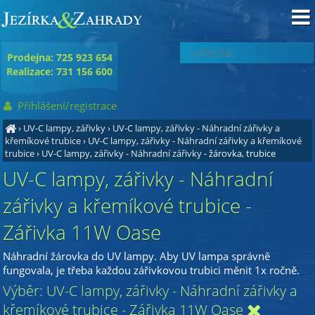
Prodejna: 725 923 654
Realizace: 731 156 600
Přihlášení/registrace
›
UV-C lampy, zářivky
›
UV-C lampy, zářivky - Náhradní zářivky a
křemíkové trubice
›
UV-C lampy, zářivky - Náhradní zářivky a křemíkové
trubice
›
UV-C lampy, zářivky - Náhradní zářivky
- žárovka, trubice
UV-C lampy, zářivky - Náhradní
zářivky a křemíkové trubice -
Zářivka 11W Oase
Náhradní žárovka do UV lampy. Aby UV lampa správně
fungovala, je třeba každou zářivkovou trubici měnit 1x ročně.
Výběr: UV-C lampy, zářivky - Náhradní zářivky a
křemíkové trubice - Zářivka 11W Oase