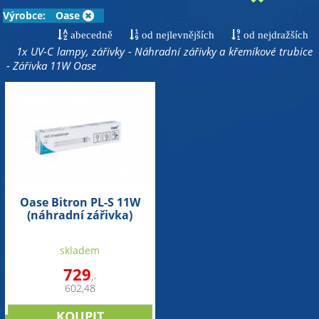
Výrobce:
Oase
abecedně
od nejlevnějších
od nejdražších
1x UV-C lampy, zářivky - Náhradní zářivky a křemíkové trubice
- Zářivka 11W Oase
Oase Bitron PL-S 11W
(náhradní zářivka)
skladem
729
,-
602,48