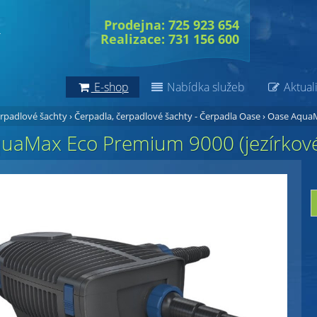
Prodejna: 725 923 654
Realizace: 731 156 600
E-shop
Nabídka služeb
Aktuali
erpadlové šachty
›
Čerpadla, čerpadlové šachty - Čerpadla Oase
›
Oase AquaM
uaMax Eco Premium 9000 (jezírkové