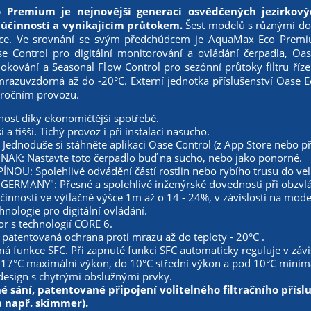
 Premium je nejnovější generací osvědčených jezírko
 účinností a vynikajícím průtokem.
Šest modelů s různými do
ce. Ve srovnání se svým předchůdcem je AquaMax Eco Premium e
e Control pro digitální monitorování a ovládání čerpadla, O
okování a Seasonal Flow Control pro sezónní průtoky filtru řízen
razuvzdorná až do -20°C. Externí jednotka příslušenství Oase 
oročním provozu.
nost díky ekonomičtější spotřebě.
í a tišší. Tichý provoz i při instalaci nasucho.
Jednoduše si stáhněte aplikaci Oase Control (z App Store nebo pře
ONAK: Nastavte toto čerpadlo buď na sucho, nebo jako ponorné.
ÍNOU: Spolehlivé odvádění částí rostlin nebo rybího trusu do ve
GERMANY": Přesné a spolehlivé inženýrské dovednosti při obzvláš
činnosti ve výtlačné výšce 1m až o 14 - 24%, v závislosti na mode
hnologie pro digitální ovládání.
r s technologií CORE 6.
 patentovaná ochrana proti mrazu až do teploty - 20°C .
á funkce SFC. Při zapnuté funkci SFC automaticky reguluje v závi
 17°C maximální výkon, do 10°C střední výkon a pod 10°C minim
design s chytrými obslužnými prvky.
 sání, patentované připojení volitelného filtračního přísluš
a např. skimmer).