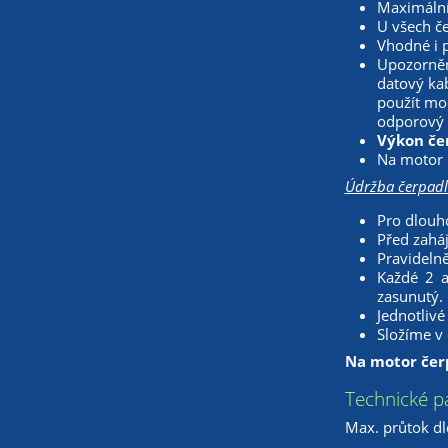
Maximální 
U všech č
Vhodné i 
Upozorněn
datový ka
použít mo
odporový 
Výkon čer
Na motor č
Údržba čerpadl
Pro dlouh
Před zaháj
Pravidelně
Každé 2 a
zasunutý.
Jednotlivé
Složíme v 
Na motor čerp
Technické p
Max. průtok dl