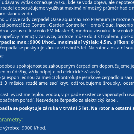
udávaný výtlak označuje výšku, kde se voda objeví, ale nepoteče
erpadel doporučujeme využívat maximální možný průměr hadic n
pro slanou vodu.
í: U nové řady čerpadel Oase aquamax Eco Premium je možné reg
bel pomocí Eco Control, Garden Controller Home/Cloud, Insceni
drou zásuvku inscenio FM-Master 3, modrou zásuvku Inscenio F
napěťový měnič) v zásuvce, protože může dojít k trvalému poškoz
padla: max.: 9000 l/hod., maximální výtlak: 4,5m, příkon: 
erpadla se poskytuje záruka v trvání 5 let. Na rotor a ostatní souč
a:
odobou spokojenost se zakoupeným čerpadlem doporučujeme je
ením údržby, vždy odpojte od elektrické zásuvky.
 (alespoň jednou za měsíc) zkontrolujte jezírkové čerpadlo a sac
ž 3 měsíce rozděláme sací kryt, odšroubujeme šroubky, odst
 části vyčistíme teplou vodou, v případě existence vápenatých us
opačném pořadí. Nezvedejte čerpadlo za elektrický kabel.
adla se poskytuje záruka v trvání 5 let. Na rotor a ostatní 
arametry:
e výrobce: 9000 l/hod.