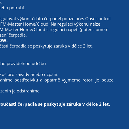
.
ebo potrubí.
ulovat výkon těchto čerpadel pouze přes Oase control
o FM-Master Home/Cloud. Na regulaci výkonu nelze
M-Master Home/Cloud s regulací napětí (potenciometr-
ení čerpadla.
60W.
ásti čerpadla se poskytuje záruka v délce 2 let.
ho pravidelnou údržbu
í koš pro závady anebo ucpání.
raníme odstředivku a opatrně vyjmeme rotor, je pouze
azenin je odstraníme
součásti čerpadla se poskytuje záruka v délce 2 let.