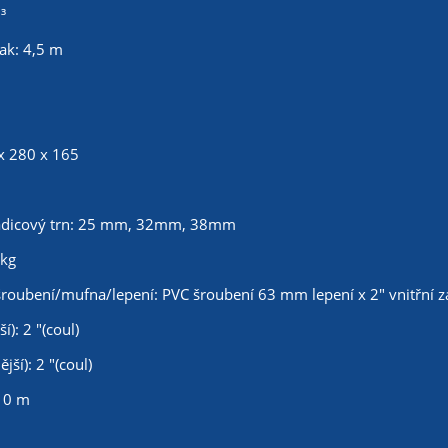
³
ak: 4,5 m
x 280 x 165
hadicový trn: 25 mm, 32mm, 38mm
 kg
šroubení/mufna/lepení: PVC šroubení 63 mm lepení x 2" vnitřní z
í): 2 "(coul)
ější): 2 "(coul)
10 m