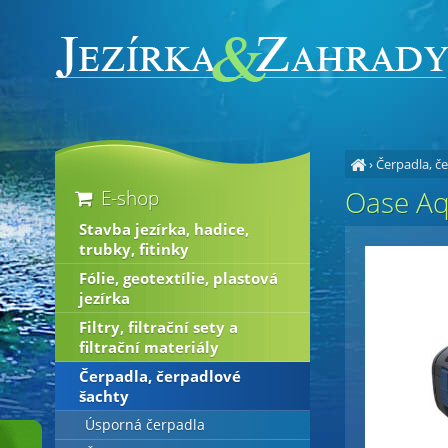
›
Čerpadla, č
Oase Aq
E-shop
Stavba jezírka, hadice,
trubky, fitinky
Fólie, geotextílie, plastová
jezírka
Filtry, filtrační sety a
filtrační materiály
Čerpadla, čerpadlové
šachty
Úsporná čerpadla