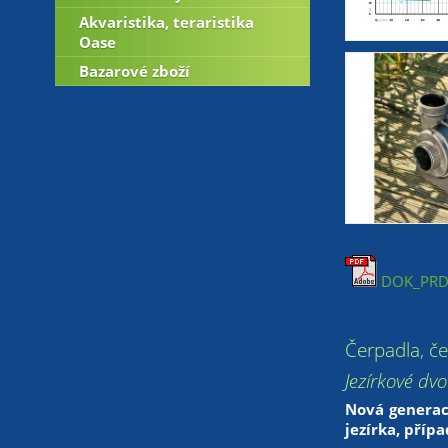
Akvaristika, teraristika
Oase
Bazarové zboží
DOK_PRD_
Čerpadla, č
Jezírkové dv
Nová generac
jezírka, příp