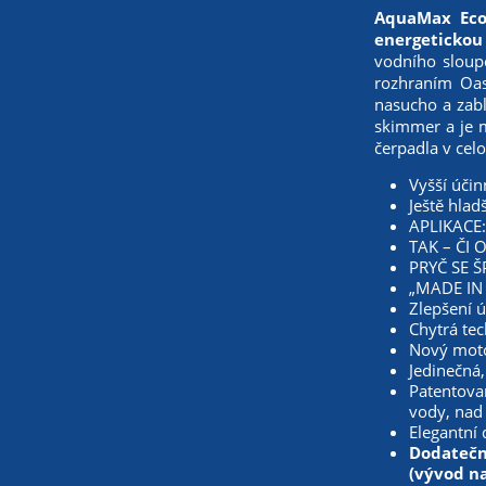
AquaMax Eco
energetickou
vodního sloup
rozhraním Oas
nasucho a zabl
skimmer a je m
čerpadla v cel
Vyšší účin
Ještě hladš
APLIKACE: 
TAK – ČI 
PRYČ SE ŠP
„MADE IN 
Zlepšení ú
Chytrá tec
Nový moto
Jedinečná,
Patentovan
vody, nad
Elegantní 
Dodatečné
(vývod n