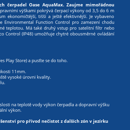
vých čerpadel Oase AquaMax. Zaujme mimořádnou
pravními výškami pokrývá čerpací výkony od 3,5 do 6 m
konomičtější, tišší a ještě efektivnější. Je vybaveno
ase Environmental Function Control pro zamezení chodu
é teplotou. Má také druhý vstup pro satelitní filtr nebo
Eco Control (IP48) umožňuje chytré obousměrné ovládání
s Play Store) a pusťte se do toho.
likosti 11mm.
tě vysoké úrovni kvality.
lu.
slosti na teplotě vody výkon čerpadla a dopravní výšku
ální výkon.
enství pro přívod nečistot z dalších zón v jezírku