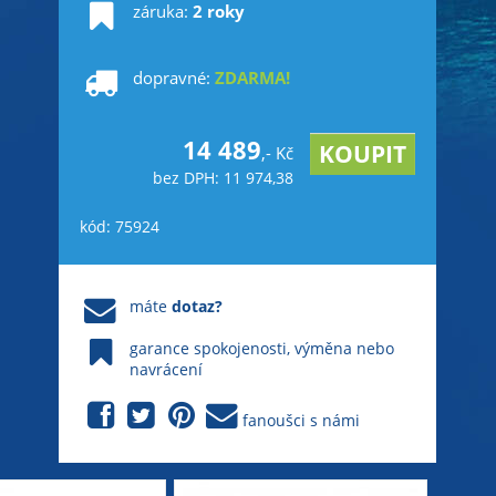
záruka:
2 roky
dopravné:
ZDARMA!
14 489
,- Kč
bez DPH: 11 974,38
kód: 75924
máte
dotaz?
garance spokojenosti, výměna nebo
navrácení
fanoušci s námi