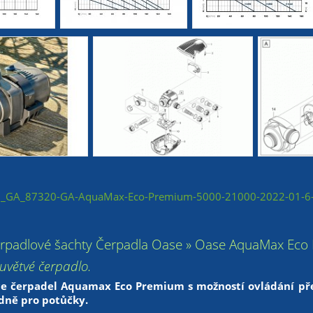
GA_87320-GA-AquaMax-Eco-Premium-5000-21000-2022-01-6-
erpadlové šachty Čerpadla Oase » Oase AquaMax Eco 
ouvětvé čerpadlo.
e čerpadel Aquamax Eco Premium s možností ovládání přes 
adně pro potůčky.