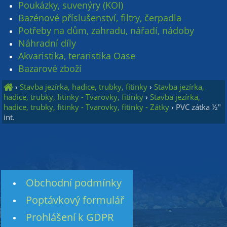
Poukázky, suvenýry (KOI)
Bazénové příslušenství, filtry, čerpadla
Potřeby na dům, zahradu, nářadí, nádoby
Náhradní díly
Akvaristika, teraristika Oase
Bazarové zboží
›
Stavba jezírka, hadice, trubky, fitinky
›
Stavba jezírka,
hadice, trubky, fitinky - Tvarovky, fitinky
›
Stavba jezírka,
hadice, trubky, fitinky - Tvarovky, fitinky - Zátky
›
PVC zátka ½"
int.
Obchodní podmínky
Poptávkový formulář
Prohlášení k GDPR