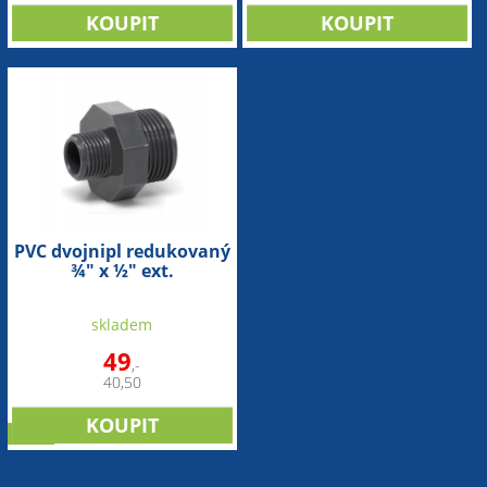
PVC dvojnipl redukovaný
¾" x ½" ext.
skladem
49
,-
40,50
sleva