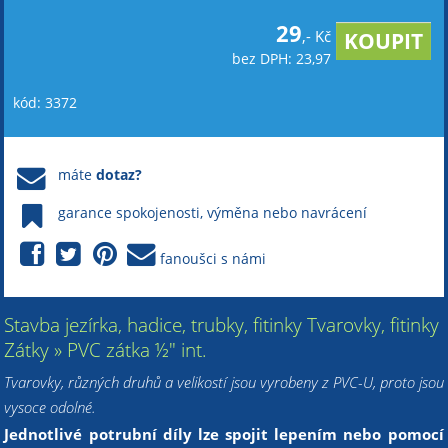
29
,- Kč
bez DPH: 23,97
kód: 3372
máte
dotaz?
garance spokojenosti, výměna nebo navrácení
fanoušci s námi
Stavba jezírka, hadice, trubky, fitinky Tvarovky, fitinky
Zátky » PVC zátka ½" int.
Tvarovky, různých druhů a velikostí jsou vyrobeny z PVC-U, proto jsou
vysoce odolné.
Jednotlivé potrubní díly lze spojit lepením nebo pomocí