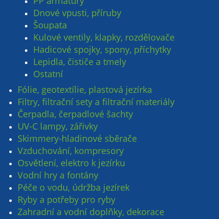
PP armatury
Dnové vpusti, příruby
Šoupata
Kulové ventily, klapky, rozdělovače
Hadicové spojky, spony, příchytky
Lepidla, čističe a tmely
Ostatní
Fólie, geotextílie, plastová jezírka
Filtry, filtrační sety a filtrační materiály
Čerpadla, čerpadlové šachty
UV-C lampy, zářivky
Skimmery-hladinové sběrače
Vzduchování, kompresory
Osvětlení, elektro k jezírku
Vodní hry a fontány
Péče o vodu, údržba jezírek
Ryby a potřeby pro ryby
Zahradní a vodní doplňky, dekorace