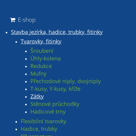
E-shop
Stavba jezírka, hadice, trubky, fitinky
Tvarovky, fitinky
Šroubení
Úhly-kolena
Redukce
Mufny
Přechodové niply, dvojniply
T-kusy, Y-kusy, kříže
Zátky
Stěnové průchodky
Hadicové trny
Flexibilní tvarovky
Hadice, trubky