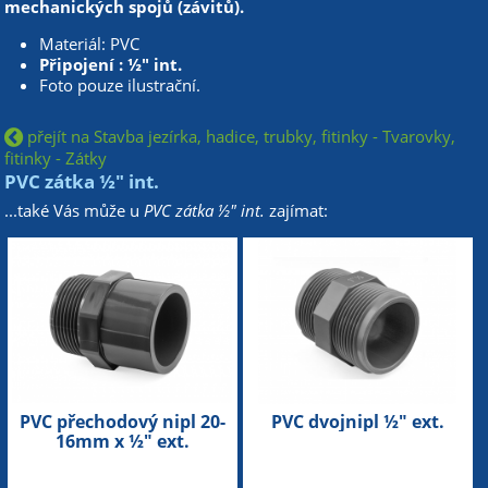
mechanických spojů (závitů).
Materiál: PVC
Připojení : ½" int.
Foto pouze ilustrační.
přejít na Stavba jezírka, hadice, trubky, fitinky - Tvarovky,
fitinky - Zátky
PVC zátka ½" int.
...také Vás může u
PVC zátka ½" int.
zajímat:
PVC přechodový nipl 20-
PVC dvojnipl ½" ext.
16mm x ½" ext.