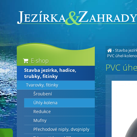
›
Stavba jezírk
PVC úhel-koleno
E-shop
PVC úhe
Stavba jezírka, hadice,
trubky, fitinky
Tvarovky, fitinky
Šroubení
Úhly-kolena
Redukce
Mufny
Přechodové niply, dvojniply