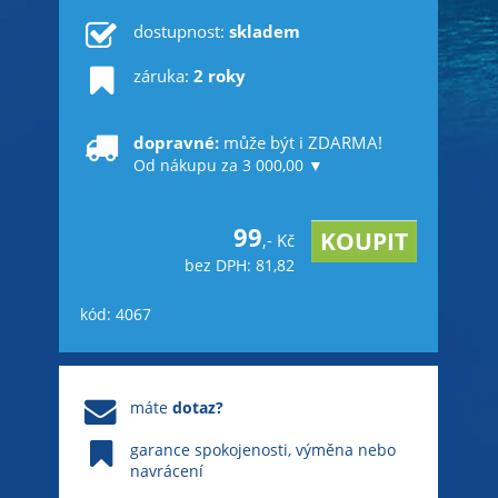
dostupnost:
skladem
záruka:
2 roky
dopravné:
může být i ZDARMA!
Od nákupu za 3 000,00 ▼
99
,- Kč
bez DPH: 81,82
kód: 4067
máte
dotaz?
garance spokojenosti, výměna nebo
navrácení