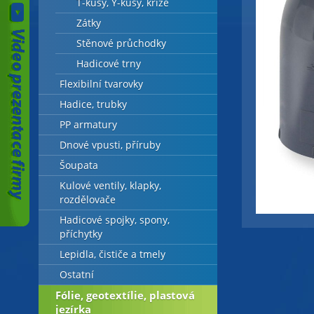
T-kusy, Y-kusy, kříže
Zátky
Stěnové průchodky
Hadicové trny
Flexibilní tvarovky
Hadice, trubky
PP armatury
Dnové vpusti, příruby
Šoupata
Kulové ventily, klapky,
rozdělovače
Hadicové spojky, spony,
příchytky
Lepidla, čističe a tmely
Ostatní
Fólie, geotextílie, plastová
jezírka