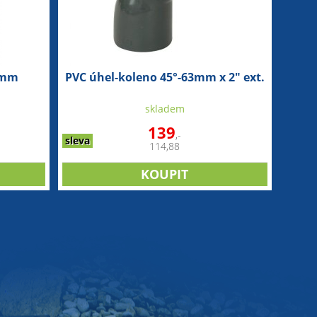
0mm
PVC úhel-koleno 45°-63mm x 2" ext.
skladem
139
,-
sleva
114,88