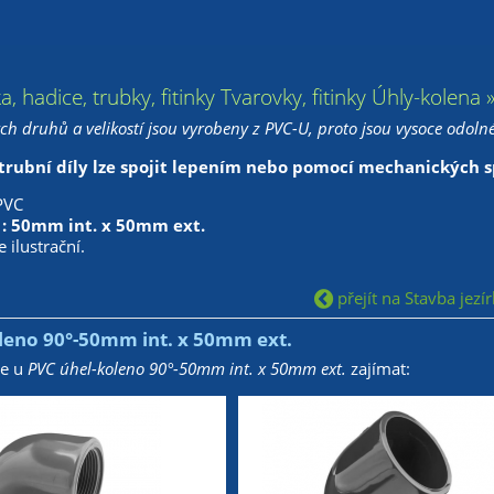
ka, hadice, trubky, fitinky Tvarovky, fitinky Úhly-kol
ch druhů a velikostí jsou vyrobeny z PVC-U, proto jsou vysoce odolné
trubní díly lze spojit lepením nebo pomocí mechanických sp
PVC
 : 50mm int. x 50mm ext.
 ilustrační.
přejít na Stavba jezír
leno 90°-50mm int. x 50mm ext.
že u
PVC úhel-koleno 90°-50mm int. x 50mm ext.
zajímat: