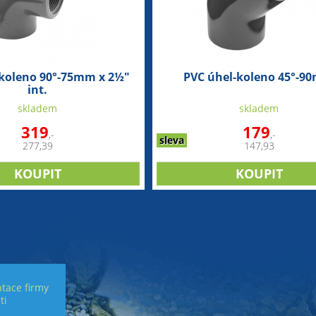
-koleno 90°-75mm x 2½"
PVC úhel-koleno 45°-9
int.
skladem
skladem
319
179
,-
,-
sleva
277,39
147,93
tace firmy
ti