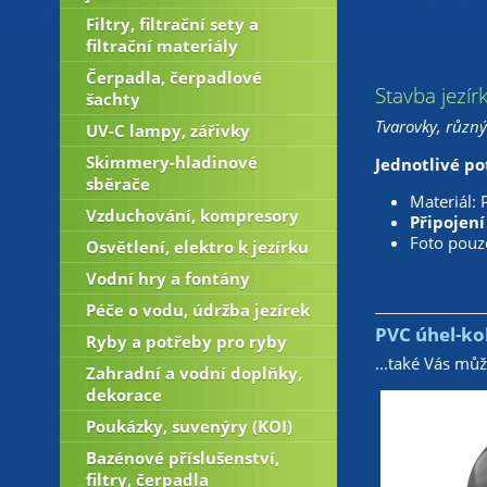
Filtry, filtrační sety a
filtrační materiály
Čerpadla, čerpadlové
Stavba jezír
šachty
Tvarovky, různý
UV-C lampy, zářivky
Skimmery-hladinové
Jednotlivé po
sběrače
Materiál: 
Vzduchování, kompresory
Připojení
Foto pouze
Osvětlení, elektro k jezírku
Vodní hry a fontány
Péče o vodu, údržba jezírek
PVC úhel-ko
Ryby a potřeby pro ryby
...také Vás mů
Zahradní a vodní doplňky,
dekorace
Poukázky, suvenýry (KOI)
Bazénové příslušenství,
filtry, čerpadla