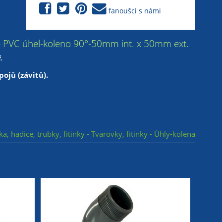
fanoušci s námi
ena » PVC úhel-koleno 90°-50mm int. x 50mm ext.
.
ojů (závitů).
ka, hadice, trubky, fitinky - Tvarovky, fitinky - Úhly-kolena