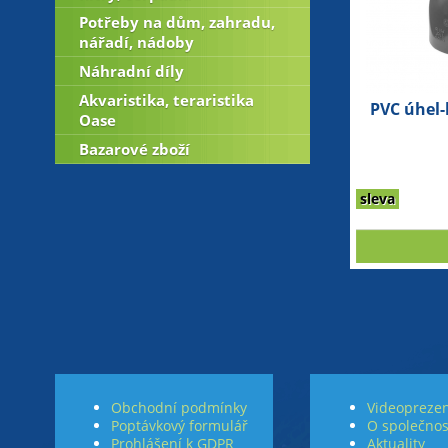
Potřeby na dům, zahradu,
nářadí, nádoby
Náhradní díly
Akvaristika, teraristika
PVC úhel
Oase
Bazarové zboží
sleva
Obchodní podmínky
Videoprezen
Poptávkový formulář
O společnos
Prohlášení k GDPR
Aktuality