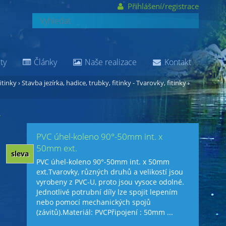
Přihlášení/registrace
ty
Články
Naše realizace
Kontakt
itinky
›
Stavba jezírka, hadice, trubky, fitinky - Tvarovky, fitinky
›
.
PVC úhel-koleno 90°-50mm int. x
50mm ext.
sleva
PVC úhel-koleno 90°-50mm int. x 50mm
ext.Tvarovky, různých druhů a velikostí jsou
vyrobeny z PVC-U, proto jsou vysoce odolné.
Jednotlivé potrubní díly lze spojit lepením
nebo pomocí mechanických spojů
(závitů).Materiál: PVCPřipojení : 50mm ...