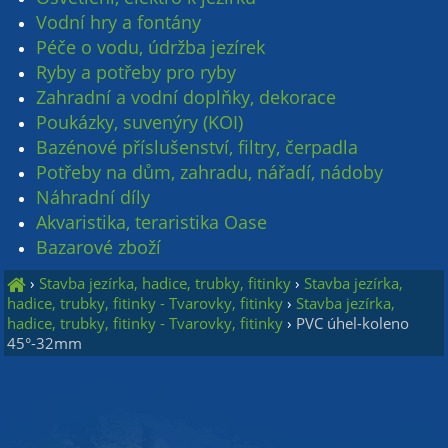
Vodní hry a fontány
Péče o vodu, údržba jezírek
Ryby a potřeby pro ryby
Zahradní a vodní doplňky, dekorace
Poukázky, suvenýry (KOI)
Bazénové příslušenství, filtry, čerpadla
Potřeby na dům, zahradu, nářadí, nádoby
Náhradní díly
Akvaristika, teraristika Oase
Bazarové zboží
›
Stavba jezírka, hadice, trubky, fitinky
›
Stavba jezírka,
hadice, trubky, fitinky - Tvarovky, fitinky
›
Stavba jezírka,
hadice, trubky, fitinky - Tvarovky, fitinky
›
PVC úhel-koleno
45°-32mm