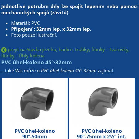
Jednotlivé potrubní díly lze spojit lepením nebo pomocí
mechanických spojů (závitů).
Materiál: PVC
Připojení : 32mm lep. x 32mm lep.
Foto pouze ilustrační.
přejít na Stavba jezírka, hadice, trubky, fitinky - Tvarovky,
fitinky - Úhly-kolena
PVC úhel-koleno 45°-32mm
...také Vás může u
PVC úhel-koleno 45°-32mm
zajímat:
PVC úhel-koleno
PVC úhel-koleno
90°-50mm
90°-75mm x 2½" int.