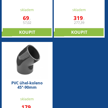
skladem
skladem
69
319
,-
,-
57,02
277,39
sleva
sleva
PVC úhel-koleno
45°-90mm
skladem
179