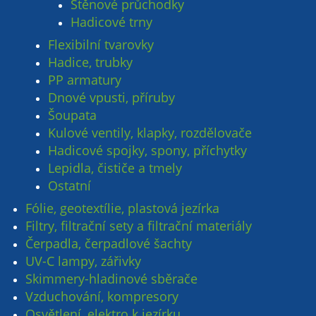
Stěnové průchodky
Hadicové trny
Flexibilní tvarovky
Hadice, trubky
PP armatury
Dnové vpusti, příruby
Šoupata
Kulové ventily, klapky, rozdělovače
Hadicové spojky, spony, příchytky
Lepidla, čističe a tmely
Ostatní
Fólie, geotextílie, plastová jezírka
Filtry, filtrační sety a filtrační materiály
Čerpadla, čerpadlové šachty
UV-C lampy, zářivky
Skimmery-hladinové sběrače
Vzduchování, kompresory
Osvětlení, elektro k jezírku