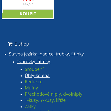
,-
147,93
sleva
E-shop
Stavba jezírka, hadice, trubky, fitinky
Tvarovky, fitinky
Šroubení
Úhly-kolena
Redukce
Mufny
Přechodové niply, dvojniply
T-kusy, Y-kusy, kříže
Zátky