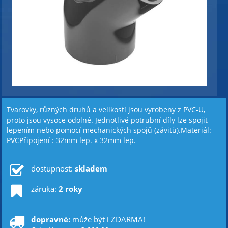
Tvarovky, různých druhů a velikostí jsou vyrobeny z PVC-U,
proto jsou vysoce odolné. Jednotlivé potrubní díly lze spojit
lepením nebo pomocí mechanických spojů (závitů).Materiál:
PVCPřipojení : 32mm lep. x 32mm lep.
dostupnost:
skladem
záruka:
2 roky
dopravné:
může být i ZDARMA!