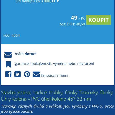
Od nákupu za 3 000,00 ▼
49
,- Kč
bez DPH: 40,50
kód: 4064
máte
dotaz?
garance spokojenosti, výměna nebo navrácení
fanoušci s námi
Stavba jezírka, hadice, trubky, fitinky Tvarovky, fitinky
Úhly-kolena » PVC úhel-koleno 45°-32mm
Tvarovky, různých druhů a velikostí jsou vyrobeny z PVC-U, proto
jsou vysoce odolné.