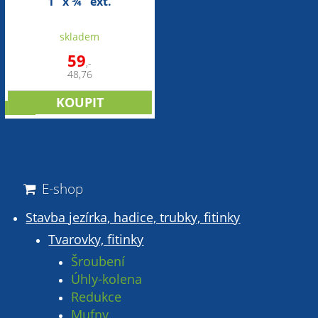
1" x ¾" ext.
skladem
59
,-
48,76
sleva
E-shop
Stavba jezírka, hadice, trubky, fitinky
Tvarovky, fitinky
Šroubení
Úhly-kolena
Redukce
Mufny