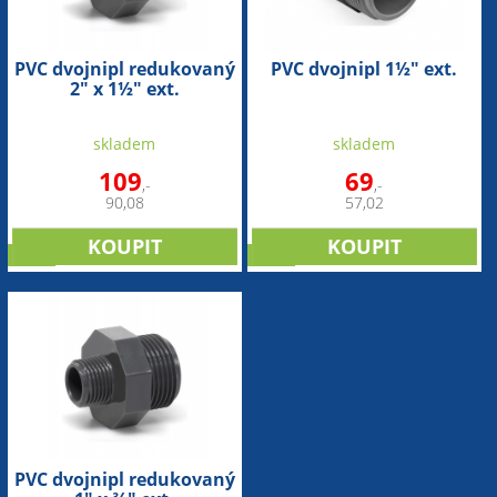
PVC dvojnipl redukovaný
PVC dvojnipl 1½" ext.
2" x 1½" ext.
skladem
skladem
109
69
,-
,-
90,08
57,02
sleva
sleva
PVC dvojnipl redukovaný