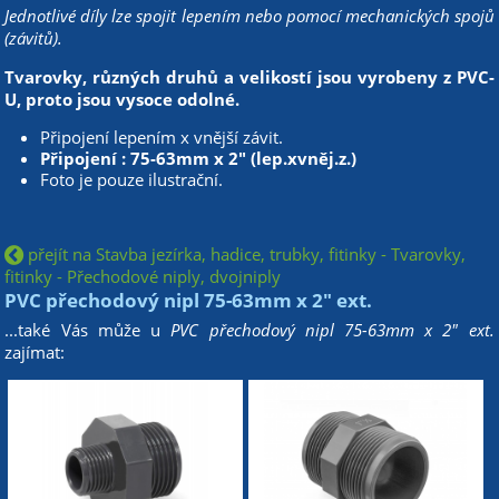
Jednotlivé díly lze spojit lepením nebo pomocí mechanických spojů
(závitů).
Tvarovky, různých druhů a velikostí jsou vyrobeny z PVC-
U, proto jsou vysoce odolné.
Připojení lepením x vnější závit.
Připojení : 75-63mm x 2" (lep.xvněj.z.)
Foto je pouze ilustrační.
přejít na Stavba jezírka, hadice, trubky, fitinky - Tvarovky,
fitinky - Přechodové niply, dvojniply
PVC přechodový nipl 75-63mm x 2" ext.
...také Vás může u
PVC přechodový nipl 75-63mm x 2" ext.
zajímat: