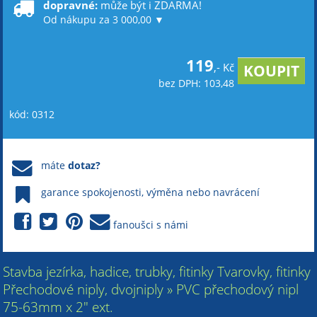
dopravné:
může být i ZDARMA!
Od nákupu za 3 000,00 ▼
119
,- Kč
bez DPH: 103,48
kód: 0312
máte
dotaz?
garance spokojenosti, výměna nebo navrácení
fanoušci s námi
Stavba jezírka, hadice, trubky, fitinky Tvarovky, fitinky
Přechodové niply, dvojniply » PVC přechodový nipl
75-63mm x 2" ext.