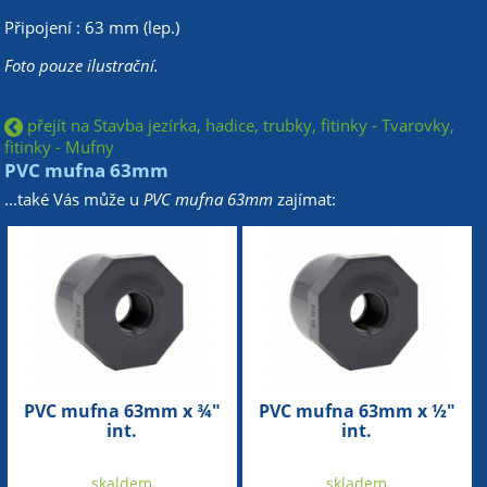
Připojení : 63 mm (lep.)
Foto pouze ilustrační.
přejít na Stavba jezírka, hadice, trubky, fitinky - Tvarovky,
fitinky - Mufny
PVC mufna 63mm
...také Vás může u
PVC mufna 63mm
zajímat:
PVC mufna 63mm x ¾"
PVC mufna 63mm x ½"
int.
int.
skaldem
skladem