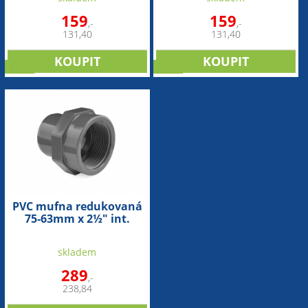
159
159
,-
,-
131,40
131,40
sleva
sleva
PVC mufna redukovaná
75-63mm x 2½" int.
skladem
289
,-
238,84