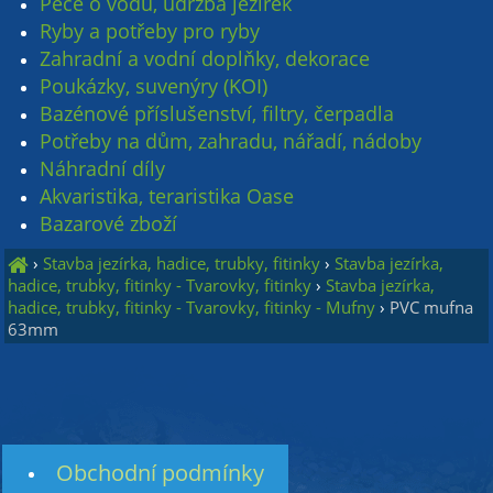
Péče o vodu, údržba jezírek
Ryby a potřeby pro ryby
Zahradní a vodní doplňky, dekorace
Poukázky, suvenýry (KOI)
Bazénové příslušenství, filtry, čerpadla
Potřeby na dům, zahradu, nářadí, nádoby
Náhradní díly
Akvaristika, teraristika Oase
Bazarové zboží
›
Stavba jezírka, hadice, trubky, fitinky
›
Stavba jezírka,
hadice, trubky, fitinky - Tvarovky, fitinky
›
Stavba jezírka,
hadice, trubky, fitinky - Tvarovky, fitinky - Mufny
›
PVC mufna
63mm
Obchodní podmínky