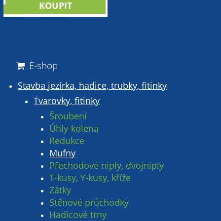
sleva
E-shop
Stavba jezírka, hadice, trubky, fitinky
Tvarovky, fitinky
Šroubení
Úhly-kolena
Redukce
Mufny
Přechodové niply, dvojniply
T-kusy, Y-kusy, kříže
Zátky
Stěnové průchodky
Hadicové trny