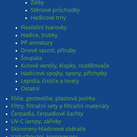
Zátky
Stěnové průchodky
Hadicové trny
Flexibilní tvarovky
Hadice, trubky
PP armatury
Dnové vpusti, příruby
Šoupata
Kulové ventily, klapky, rozdělovače
Hadicové spojky, spony, příchytky
Lepidla, čističe a tmely
Ostatní
Fólie, geotextílie, plastová jezírka
Filtry, filtrační sety a filtrační materiály
Čerpadla, čerpadlové šachty
UV-C lampy, zářivky
Skimmery-hladinové sběrače
Vzduchování, kompresory