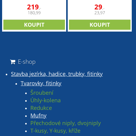
219
29
,-
,-
180,99
23,97
E-shop
Stavba jezírka, hadice, trubky, fitinky
Tvarovky, fitinky
Šroubení
Úhly-kolena
Redukce
Mufny
Přechodové niply, dvojniply
T-kusy, Y-kusy, kříže