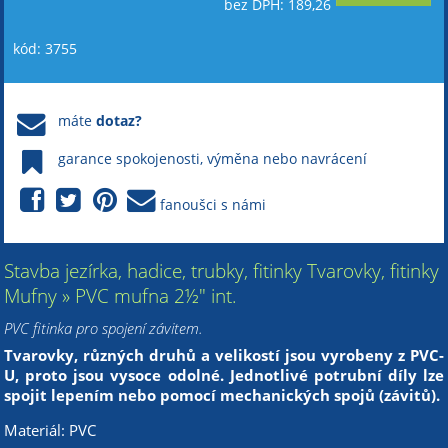
bez DPH: 189,26
kód: 3755
máte
dotaz?
garance spokojenosti, výměna nebo navrácení
fanoušci s námi
Stavba jezírka, hadice, trubky, fitinky Tvarovky, fitinky
Mufny » PVC mufna 2½" int.
PVC fitinka pro spojení závitem.
Tvarovky, různých druhů a velikostí jsou vyrobeny z PVC-
U, proto jsou vysoce odolné. Jednotlivé potrubní díly lze
spojit lepením nebo pomocí mechanických spojů (závitů).
Materiál: PVC