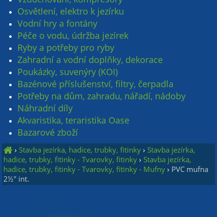
Osvětlení, elektro k jezírku
Vodní hry a fontány
Péče o vodu, údržba jezírek
Ryby a potřeby pro ryby
Zahradní a vodní doplňky, dekorace
Poukázky, suvenýry (KOI)
Bazénové příslušenství, filtry, čerpadla
Potřeby na dům, zahradu, nářadí, nádoby
Náhradní díly
Akvaristika, teraristika Oase
Bazarové zboží
›
Stavba jezírka, hadice, trubky, fitinky
›
Stavba jezírka,
hadice, trubky, fitinky - Tvarovky, fitinky
›
Stavba jezírka,
hadice, trubky, fitinky - Tvarovky, fitinky - Mufny
›
PVC mufna
2½" int.