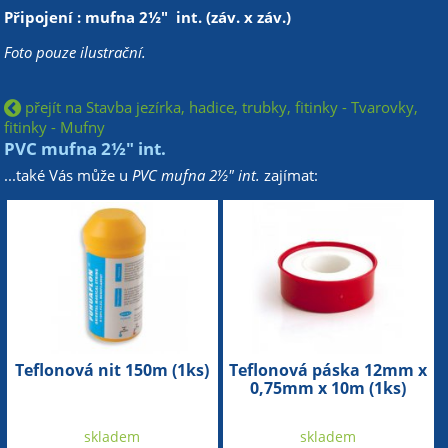
Připojení : mufna 2½" int. (záv. x záv.)
Foto pouze ilustrační.
přejít na Stavba jezírka, hadice, trubky, fitinky - Tvarovky,
fitinky - Mufny
PVC mufna 2½" int.
...také Vás může u
PVC mufna 2½" int.
zajímat:
Teflonová nit 150m (1ks)
Teflonová páska 12mm x
0,75mm x 10m (1ks)
skladem
skladem