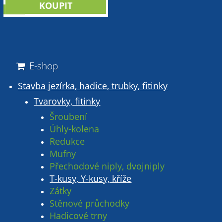
sleva
E-shop
Stavba jezírka, hadice, trubky, fitinky
Tvarovky, fitinky
Šroubení
Úhly-kolena
Redukce
Mufny
Přechodové niply, dvojniply
T-kusy, Y-kusy, kříže
Zátky
Stěnové průchodky
Hadicové trny