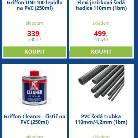
Griffon UNI-100 lepidlo
Flexi jezírková šedá
na PVC (250ml)
hadice 110mm (1bm)
skladem
skladem
339
499
,-
,-
280,17
412,40
sleva
Griffon Cleaner - čistič na
PVC šedá trubka
PVC (250ml)
110mm/4,2mm (1bm)
skladem
skladem