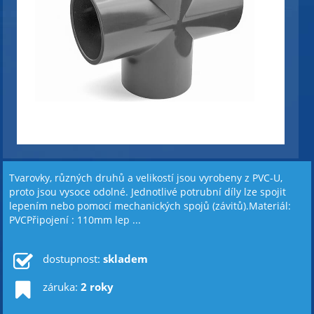
Tvarovky, různých druhů a velikostí jsou vyrobeny z PVC-U,
proto jsou vysoce odolné. Jednotlivé potrubní díly lze spojit
lepením nebo pomocí mechanických spojů (závitů).Materiál:
PVCPřipojení : 110mm lep ...
dostupnost:
skladem
záruka:
2 roky