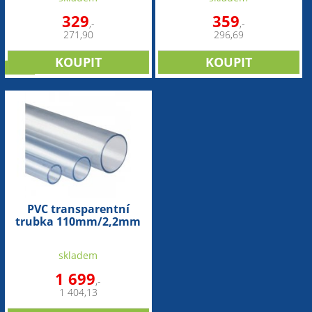
329
359
,-
,-
271,90
296,69
sleva
PVC transparentní
trubka 110mm/2,2mm
(1bm)
skladem
1 699
,-
1 404,13