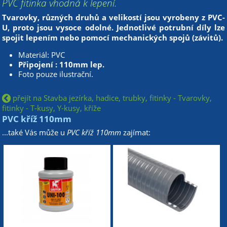
PVC fitinka vhodná k lepení.
Tvarovky, různých druhů a velikostí jsou vyrobeny z PVC-
U, proto jsou vysoce odolné. Jednotlivé potrubní díly lze
spojit lepením nebo pomocí mechanických spojů (závitů).
Materiál: PVC
Připojení : 110mm lep.
Foto pouze ilustrační.
přejít na Stavba jezírka, hadice, trubky, fitinky - Tvarovky,
fitinky - T-kusy, Y-kusy, kříže
PVC kříž 110mm
...také Vás může u
PVC kříž 110mm
zajímat: