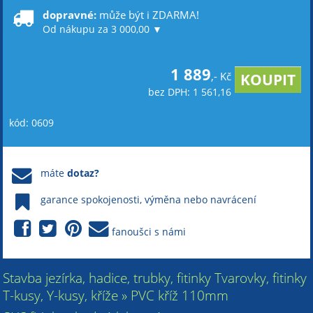
dopravné:
může být i ZDARMA!
Od nákupu za 3 000,00 ▼
1 889
,- Kč
bez DPH: 1 561,16
kód: 0609
máte
dotaz?
garance spokojenosti, výměna nebo navrácení
fanoušci s námi
Stavba jezírka, hadice, trubky, fitinky Tvarovky, fitinky
T-kusy, Y-kusy, kříže » PVC kříž 110mm