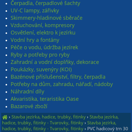
Čerpadla, čerpadlové šachty
UV-C lampy, zářivky
Skimmery-hladinové sběrače
Vzduchování, kompresory
Osvětlení, elektro k jezírku
Vodní hry a fontány
Péče o vodu, údržba jezírek
Ryby a potřeby pro ryby
Zahradní a vodní doplňky, dekorace
Poukázky, suvenýry (KOI)
Bazénové příslušenství, filtry, čerpadla
Potřeby na dům, zahradu, nářadí, nádoby
Náhradní díly
Akvaristika, teraristika Oase
Bazarové zboží
›
Stavba jezírka, hadice, trubky, fitinky
›
Stavba jezírka,
hadice, trubky, fitinky - Tvarovky, fitinky
›
Stavba jezírka,
hadice, trubky, fitinky - Tvarovky, fitinky
›
PVC hadicový trn 30