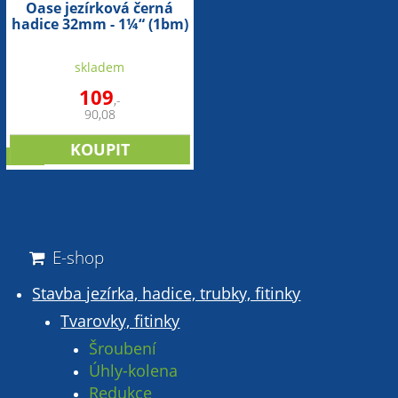
Oase jezírková černá
hadice 32mm - 1¼“ (1bm)
skladem
109
,-
90,08
sleva
E-shop
Stavba jezírka, hadice, trubky, fitinky
Tvarovky, fitinky
Šroubení
Úhly-kolena
Redukce