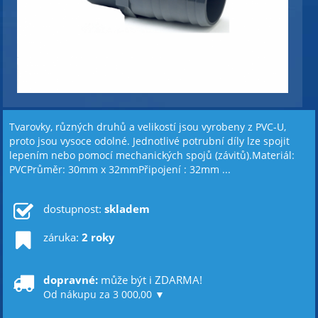
Tvarovky, různých druhů a velikostí jsou vyrobeny z PVC-U,
proto jsou vysoce odolné. Jednotlivé potrubní díly lze spojit
lepením nebo pomocí mechanických spojů (závitů).Materiál:
PVCPrůměr: 30mm x 32mmPřipojení : 32mm ...
dostupnost:
skladem
záruka:
2 roky
dopravné:
může být i ZDARMA!
Od nákupu za 3 000,00 ▼