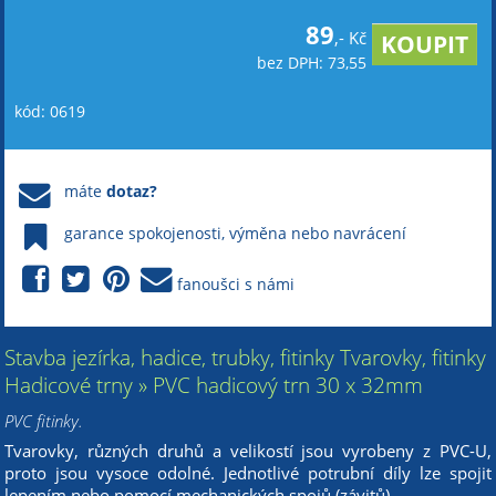
89
,- Kč
bez DPH: 73,55
kód: 0619
máte
dotaz?
garance spokojenosti, výměna nebo navrácení
fanoušci s námi
Stavba jezírka, hadice, trubky, fitinky Tvarovky, fitinky
Hadicové trny » PVC hadicový trn 30 x 32mm
PVC fitinky.
Tvarovky, různých druhů a velikostí jsou vyrobeny z PVC-U,
proto jsou vysoce odolné. Jednotlivé potrubní díly lze spojit
lepením nebo pomocí mechanických spojů (závitů).