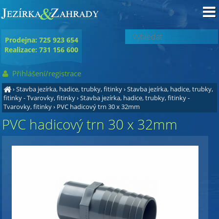
Prodejna: 725 923 654
Realizace: 731 156 600
Přihlášení/registrace
›
Stavba jezírka, hadice, trubky, fitinky
›
Stavba jezírka, hadice, trubky,
fitinky - Tvarovky, fitinky
›
Stavba jezírka, hadice, trubky, fitinky -
Tvarovky, fitinky
›
PVC hadicový trn 30 x 32mm
PVC hadicový trn 30 x 32mm