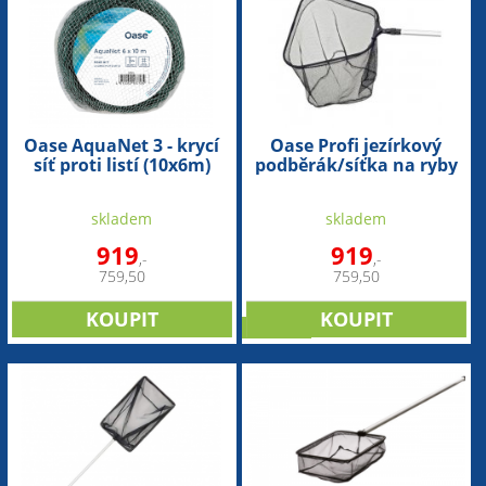
Oase AquaNet 3 - krycí
Oase Profi jezírkový
síť proti listí (10x6m)
podběrák/síťka na ryby
(velká) - hranatá
skladem
skladem
919
919
,-
,-
759,50
759,50
novinka