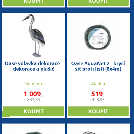
Oase volavka dekorace -
Oase AquaNet 2 - krycí
dekorace a plašič
síť proti listí (8x4m)
volavek (76cm)
skladem
skladem
1 009
519
,-
,-
833,88
428,93
tip