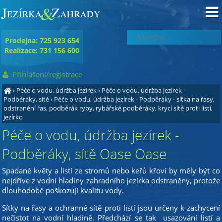
Prodejna: 725 923 654
Realizace: 731 156 600
Přihlášení/registrace
›
Péče o vodu, údržba jezírek
›
Péče o vodu, údržba jezírek -
Podběráky, sítě
›
Péče o vodu, údržba jezírek - Podběráky
- síťka na řasy,
odstranění řas, podběrák ryby, rybářské podběráky, krycí sítě proti listí,
jezírko
Péče o vodu, údržba jezírek -
Podběráky, sítě Oase Oase
Spadané květy a listí ze stromů nebo keřů křoví by měly být co
nejdříve z vodní hladiny zahradního jezírka odstraněny, protože
dlouhodobě poškozují kvalitu vody.
Síťky na řasy a ochranné sítě proti listí jsou určeny k zachycení
nečistot na vodní hladině. Předchází se tak usazování listí a