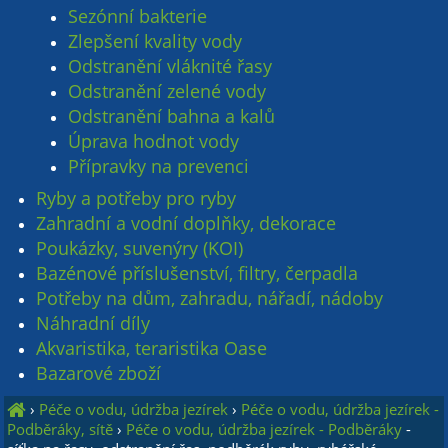
Sezónní bakterie
Zlepšení kvality vody
Odstranění vláknité řasy
Odstranění zelené vody
Odstranění bahna a kalů
Úprava hodnot vody
Přípravky na prevenci
Ryby a potřeby pro ryby
Zahradní a vodní doplňky, dekorace
Poukázky, suvenýry (KOI)
Bazénové příslušenství, filtry, čerpadla
Potřeby na dům, zahradu, nářadí, nádoby
Náhradní díly
Akvaristika, teraristika Oase
Bazarové zboží
›
Péče o vodu, údržba jezírek
›
Péče o vodu, údržba jezírek -
Podběráky, sítě
›
Péče o vodu, údržba jezírek - Podběráky
-