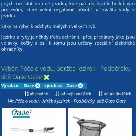
jiných nečistot na dně jezírka, kde pak dochází k hnilobným
procesům, které velmi negativně působí na kvalitu vody v
jezírku.
Síťky na ryby: k odchytu malých i velkých ryb.
Jezírko a ryby je někdy třeba ochránit i před predátory jako jsou
volavky, kočky a psi, k tomu jsou určeny speciální elektrické
ohradníky.
Výběr: Péče o vodu, údržba jezírek - Podběráky,
sítě Oase Oase
Výrobce:
Oase
výrobce:
Oase
abecedně
od nejlevnějších
od nejdražších
14x Péče o vodu, údržba jezírek - Podběráky, sítě Oase Oase