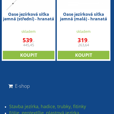
Oase jezírková síťka
Oase jezírková síťka
jemná (střední) - hranatá
jemná (malá) - hranatá
skladem
skladem
539
319
,-
,-
445,45
263,64
E-shop
Stavba jezírka, hadice, trubky, fitinky
Fólie, geotextílie, plastová jezírka