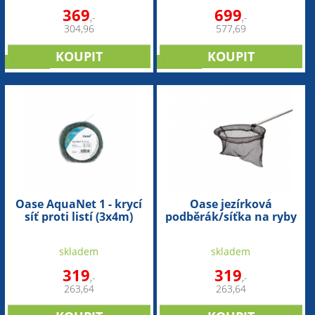
369
699
,-
,-
304,96
577,69
novinka
novinka
Oase AquaNet 1 - krycí
Oase jezírková
síť proti listí (3x4m)
podběrák/síťka na ryby
(malá) - kulatá
skladem
skladem
319
319
,-
,-
263,64
263,64