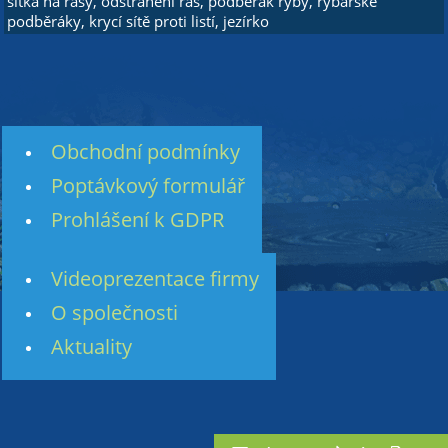
síťka na řasy, odstranění řas, podběrák ryby, rybářské
podběráky, krycí sítě proti listí, jezírko
Obchodní podmínky
Poptávkový formulář
Prohlášení k GDPR
Videoprezentace firmy
O společnosti
Aktuality
© 2026 Insion