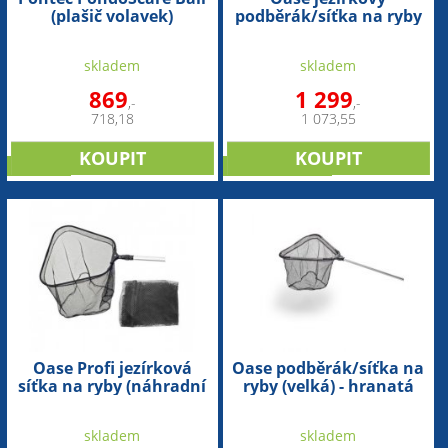
(plašič volavek)
podběrák/síťka na ryby
(extra velká) - kulatá
skladem
skladem
869
1 299
,-
,-
718,18
1 073,55
novinka
doporučujeme
Oase Profi jezírková
Oase podběrák/síťka na
síťka na ryby (náhradní
ryby (velká) - hranatá
síťka hranatá)
skladem
skladem