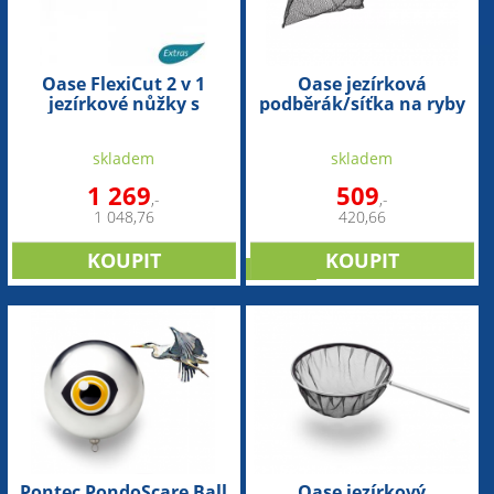
Oase FlexiCut 2 v 1
Oase jezírková
jezírkové nůžky s
podběrák/síťka na ryby
kleštěmi
(velká) - kulatá
skladem
skladem
1 269
509
,-
,-
1 048,76
420,66
novinka
Pontec PondoScare Ball
Oase jezírkový