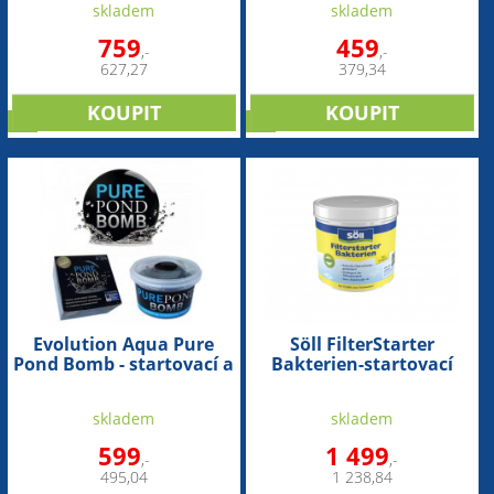
skladem
skladem
rovnováhu ve filtru a
rovnováhu ve filtru a
jezírku (1000ml na 20-
jezírku (500ml na 10-
759
459
,-
,-
100m3)
50m3)
627,27
379,34
tip
tip
Evolution Aqua Pure
Söll FilterStarter
Pond Bomb - startovací a
Bakterien-startovací
čistící bakterie pro bio-
bakterie do filtru (500g
rovnováhu v jezírku (1ks
na 75m3)
skladem
skladem
na 20-40m3)
599
1 499
,-
,-
495,04
1 238,84