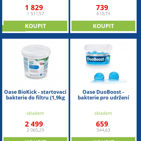
1 829
739
,-
,-
1 511,57
610,74
NOVINKA
Oase BioKick - startovací
Oase DuoBoost -
bakterie do filtru (1,9kg
bakterie pro udržení
na 100m3)
biologické rovnováhy
(250ml/2cm na 30m3)
skladem
skladem
2 499
659
,-
,-
2 065,29
544,63