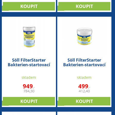
tip
tip
Söll FilterStarter
Söll FilterStarter
Bakterien-startovací
Bakterien-startovací
bakterie do filtru (250g
bakterie do filtru (100g
na 37,5m3)
na 15m3)
skladem
skladem
949
499
,-
,-
784,30
412,40
tip
tip