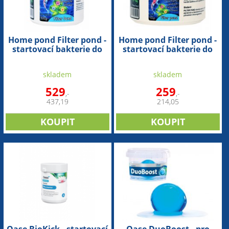
Home pond Filter pond -
Home pond Filter pond -
startovací bakterie do
startovací bakterie do
filtru (300g na 30-50m3)
filtru (100g na 10m3)
skladem
skladem
529
259
,-
,-
437,19
214,05