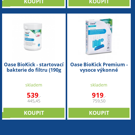
tip
Oase BioKick - startovací
Oase BioKick Premium -
bakterie do filtru (190g
vysoce výkonné
na 10m3)
startovací bakterie do
filtru (80ml na 40m3)
skladem
skladem
539
919
,-
,-
445,45
759,50
tip