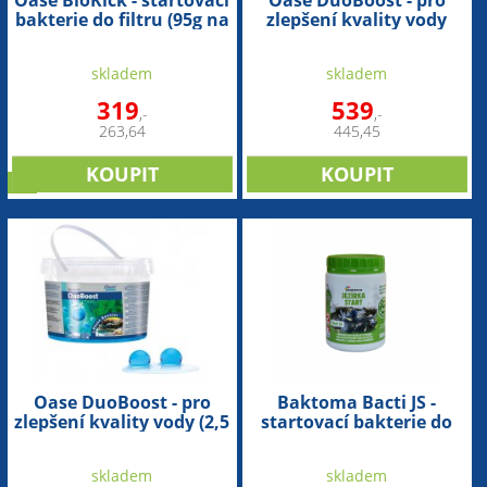
Oase BioKick - startovací
Oase DuoBoost - pro
bakterie do filtru (95g na
zlepšení kvality vody
5m3)
(250ml/5cm na 20m3)
skladem
skladem
319
539
,-
,-
263,64
445,45
tip
Oase DuoBoost - pro
Baktoma Bacti JS -
zlepšení kvality vody (2,5
startovací bakterie do
l/2cm na 90m3)
jezírka (500g na 40m2)
skladem
skladem