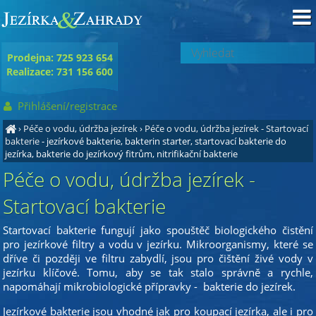
Prodejna: 725 923 654
Realizace: 731 156 600
Přihlášení/registrace
›
Péče o vodu, údržba jezírek
›
Péče o vodu, údržba jezírek - Startovací
bakterie
- jezírkové bakterie, bakterin starter, startovací bakterie do
jezírka, bakterie do jezírkový fitrům, nitrifikační bakterie
Péče o vodu, údržba jezírek -
Startovací bakterie
Startovací bakterie fungují jako spouštěč biologického čistění
pro jezírkové filtry a vodu v jezírku. Mikroorganismy, které se
dříve či později ve filtru zabydlí, jsou pro čištění živé vody v
jezírku klíčové. Tomu, aby se tak stalo správně a rychle,
napomáhají mikrobiologické přípravky - bakterie do jezírek.
Jezírkové bakterie jsou vhodné jak pro koupací jezírka, ale i pro