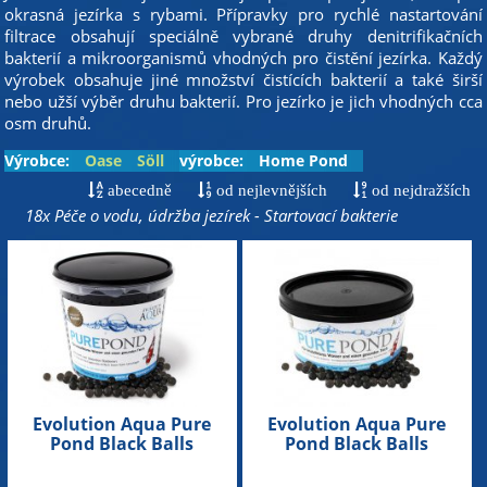
okrasná jezírka s rybami. Přípravky pro rychlé nastartování
filtrace obsahují speciálně vybrané druhy denitrifikačních
bakterií a mikroorganismů vhodných pro čistění jezírka. Každý
výrobek obsahuje jiné množství čistících bakterií a také širší
nebo užší výběr druhu bakterií. Pro jezírko je jich vhodných cca
osm druhů.
Výrobce:
Oase
Söll
výrobce:
Home Pond
abecedně
od nejlevnějších
od nejdražších
18x Péče o vodu, údržba jezírek - Startovací bakterie
Evolution Aqua Pure
Evolution Aqua Pure
Pond Black Balls
Pond Black Balls
bacterials - startovací a
bacterials - startovací a
čistící bakterie pro bio-
čistící bakterie pro bio-