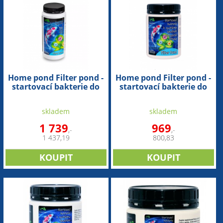
Home pond Filter pond -
Home pond Filter pond -
startovací bakterie do
startovací bakterie do
filtru (1kg na 100-150m3)
filtru (500g na 60-100m3)
skladem
skladem
1 739
969
,-
,-
1 437,19
800,83