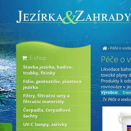
›
Péče o vodu,
Péče o v
E-shop
Stavba jezírka, hadice,
Likvidace bahna
trubky, fitinky
toxické plyny d
Produkty k ods
Fólie, geotextílie, plastová
rovnováze v jez
jezírka
Výrobce:
Oas
Filtry, filtrační sety a
7x Péče o vodu
filtrační materiály
Čerpadla, čerpadlové
šachty
UV-C lampy, zářivky