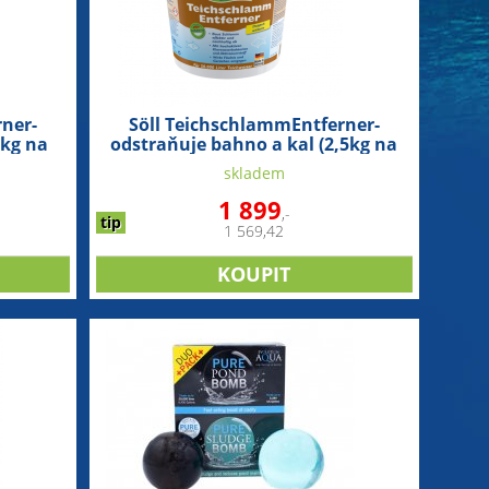
ner-
Söll TeichschlammEntferner-
5kg na
odstraňuje bahno a kal (2,5kg na
50m3)
skladem
1 899
,-
tip
1 569,42