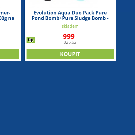
ner-
Evolution Aqua Duo Pack Pure
00g na
Pond Bomb+Pure Sludge Bomb -
startovací a čistící
skladem
bakterie+odstraňují kal (1ks na
20m3)
999
,-
tip
825,62