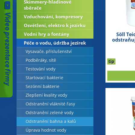
Skimmery-hladinové
sběrače
Vzduchování, kompresory
Osvětlení, elektro k jezírku
Vodní hry a fontány
Söll Te
odstraňuj
Péče o vodu, údržba jezírek
Vysavače, příslušenství
Podběráky, sítě
tip
Testování vody
Startovací bakterie
Sezónní bakterie
Zlepšení kvality vody
Odstranění vláknité řasy
Odstranění zelené vody
Odstranění bahna a kalů
Úprava hodnot vody