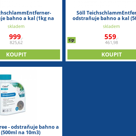
ichschlammEntferner-
Söll TeichschlammEntfer
je bahno a kal (1kg na
odstraňuje bahno a kal (5
20m3)
10m3)
skladem
skladem
999
559
,-
,-
tip
825,62
461,98
ree - odstraňuje bahno a
 (500ml na 10m3)