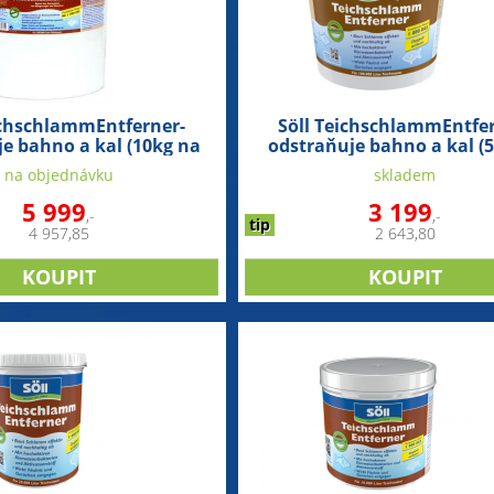
ichschlammEntferner-
Söll TeichschlammEntfer
e bahno a kal (10kg na
odstraňuje bahno a kal (
200m3)
100m3)
na objednávku
skladem
5 999
3 199
,-
,-
tip
4 957,85
2 643,80