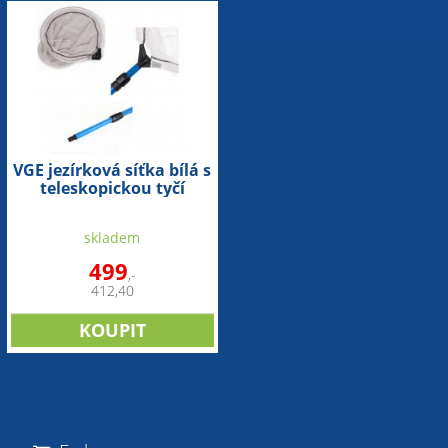
VGE jezírková síťka bílá s
teleskopickou tyčí
(kulatá)
skladem
499
,-
412,40