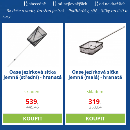
abecedně
od nejlevnějších
od nejdražších
3x Péče o vodu, údržba jezírek - Podběráky, sítě - Síťky na listí a
řasy
Oase jezírková síťka
Oase jezírková síťka
jemná (střední) - hranatá
jemná (malá) - hranatá
skladem
skladem
539
319
,-
,-
445,45
263,64