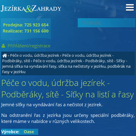
Prodejna: 725 923 654
Realizace: 731 156 600
Přihlášení/registrace
›
Péče o vodu, údržba jezírek
›
Péče o vodu, údržba jezírek -
Podběráky, sítě
›
Péče o vodu, údržba jezírek - Podběráky, sítě - Síťky
-
jemná síťka na vyndavání řasy, síťka na nečistoty v jezírku, podběrák na
řasy v jezírku
Péče o vodu, údržba jezírek -
Podběráky, sítě - Síťky na listí a řasy
Jemné síťky na vyndávání řas a nečistot z jezírek.
Na odstranění řas z jezírka jsou určeny speciální podběráky,
které máme v nabídce v různých velikostech.
Výrobce:
Oase