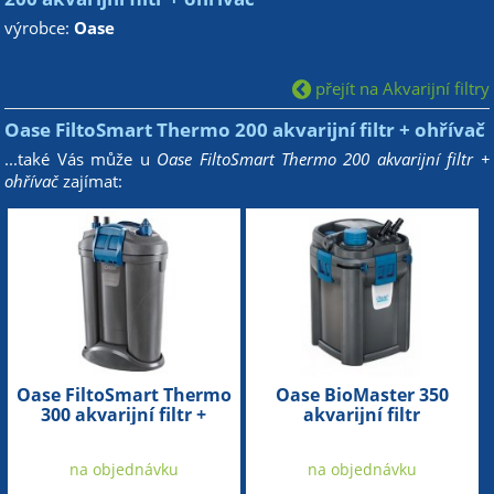
výrobce:
Oase
přejít na Akvarijní filtry
Oase FiltoSmart Thermo 200 akvarijní filtr + ohřívač
...také Vás může u
Oase FiltoSmart Thermo 200 akvarijní filtr +
ohřívač
zajímat:
Oase FiltoSmart Thermo
Oase BioMaster 350
300 akvarijní filtr +
akvarijní filtr
ohřívač
na objednávku
na objednávku