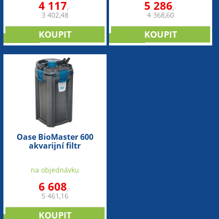
4 117
5 286
,-
,-
3 402,48
4 368,60
NOVINKA
NOVINKA
Oase BioMaster 600
akvarijní filtr
na objednávku
6 608
,-
5 461,16