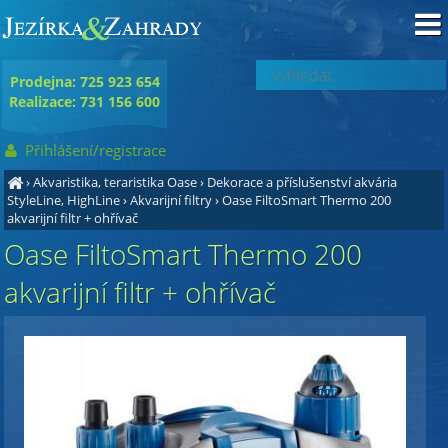
Prodejna: 725 923 654
Realizace: 731 156 600
Přihlášení/registrace
›
Akvaristika, teraristika Oase
›
Dekorace a příslušenství akvária
StyleLine, HighLine
›
Akvarijní filtry
›
Oase FiltoSmart Thermo 200
akvarijní filtr + ohřívač
Oase FiltoSmart Thermo 200
akvarijní filtr + ohřívač