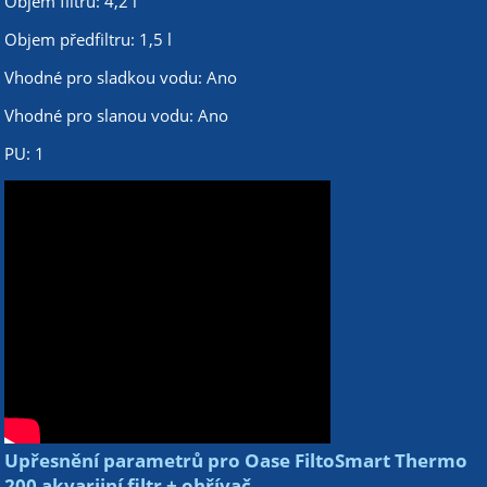
Objem filtru: 4,2 l
Objem předfiltru: 1,5 l
Vhodné pro sladkou vodu: Ano
Vhodné pro slanou vodu: Ano
PU: 1
Upřesnění parametrů pro Oase FiltoSmart Thermo
200 akvarijní filtr + ohřívač