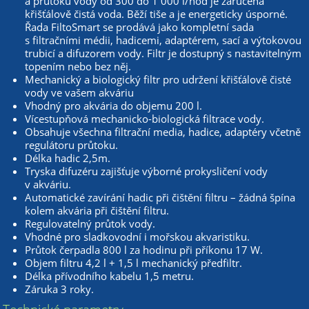
a průtoku vody od 300 do 1 000 l/hod je zaručena
křišťálově čistá voda. Běží tiše a je energeticky úsporné.
Řada FiltoSmart se prodává jako kompletní sada
s filtračními médii, hadicemi, adaptérem, sací a výtokovou
trubicí a difuzorem vody. Filtr je dostupný s nastavitelným
topením nebo bez něj.
Mechanický a biologický filtr pro udržení křišťálově čisté
vody ve vašem akváriu
Vhodný pro akvária do objemu 200 l.
Vícestupňová mechanicko-biologická filtrace vody.
Obsahuje všechna filtrační media, hadice, adaptéry včetně
regulátoru průtoku.
Délka hadic 2,5m.
Tryska difuzéru zajišťuje výborné prokysličení vody
v akváriu.
Automatické zavírání hadic při čištění filtru – žádná špína
kolem akvária při čištění filtru.
Regulovatelný průtok vody.
Vhodné pro sladkovodní i mořskou akvaristiku.
Průtok čerpadla 800 l za hodinu při příkonu 17 W.
Objem filtru 4,2 l + 1,5 l mechanický předfiltr.
Délka přívodního kabelu 1,5 metru.
Záruka 3 roky.