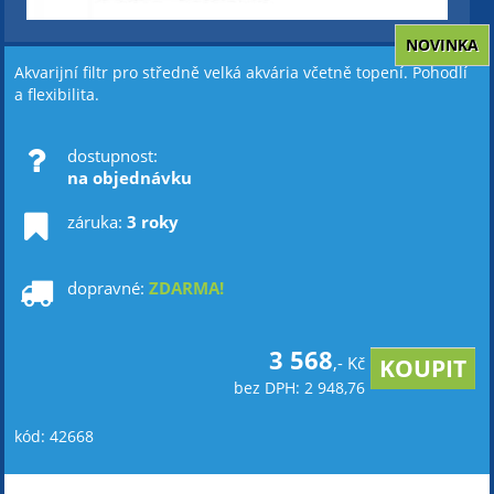
NOVINKA
Akvarijní filtr pro středně velká akvária včetně topení. Pohodlí
a flexibilita.
dostupnost:
na objednávku
záruka:
3 roky
dopravné:
ZDARMA!
3 568
,- Kč
bez DPH: 2 948,76
kód: 42668