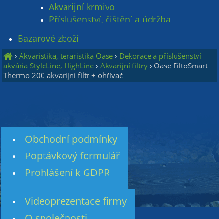
Akvarijní krmivo
Příslušenství, čištění a údržba
Bazarové zboží
›
Akvaristika, teraristika Oase
›
Dekorace a příslušenství
akvária StyleLine, HighLine
›
Akvarijní filtry
›
Oase FiltoSmart
Thermo 200 akvarijní filtr + ohřívač
Obchodní podmínky
Poptávkový formulář
Prohlášení k GDPR
Videoprezentace firmy
O společnosti