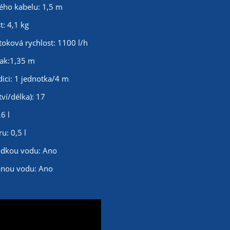
kého kabelu: 1,5 m
: 4,1 kg
oková rychlost: 1100 l/h
lak:1,35 m
dici: 1 jednotka/4 m
ví/délka): 17
6 l
u: 0,5 l
adkou vodu: Ano
anou vodu: Ano