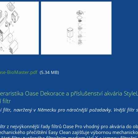
se-BioMaster.pdf
(5.34 MB)
 teraristika Oase Dekorace a příslušenství akvária Style
filtr
ní filtr, navržený v Německu pro náročnější požadavky. Vnější filtr s
filtr z nejvýkonnější řady filtrů Oase Pro vhodný pro akvária do o
chanického přečištění Easy Clean zajišťuje výbornou mechanickou