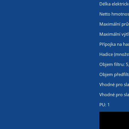
Délka elektric
Netto hmotnost
Maximální průt
Maximální výt
Přípojka na ha
Hadice (množst
Objem filtru: 5,
Objem předfiltr
Vhodné pro sl
Vhodné pro sl
PU: 1