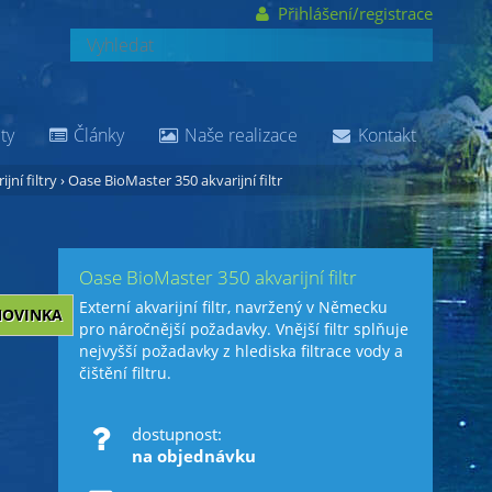
Přihlášení/registrace
ty
Články
Naše realizace
Kontakt
ijní filtry
›
Oase BioMaster 350 akvarijní filtr
Oase BioMaster 350 akvarijní filtr
Externí akvarijní filtr, navržený v Německu
NOVINKA
pro náročnější požadavky. Vnější filtr splňuje
nejvyšší požadavky z hlediska filtrace vody a
čištění filtru.
dostupnost:
na objednávku