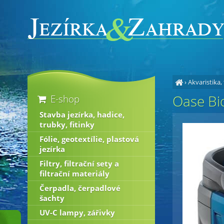
›
Akvaristika,
Oase Bio
E-shop
Stavba jezírka, hadice,
trubky, fitinky
Fólie, geotextílie, plastová
jezírka
Filtry, filtrační sety a
filtrační materiály
Čerpadla, čerpadlové
šachty
UV-C lampy, zářivky