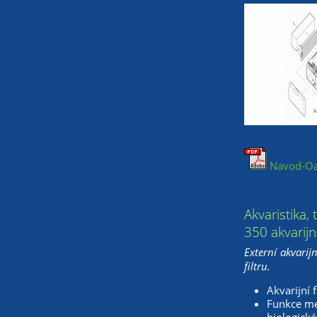
Navod-Oa
Akvaristika,
350 akvarijní 
Externí akvarij
filtru.
Akvarijní 
Funkce me