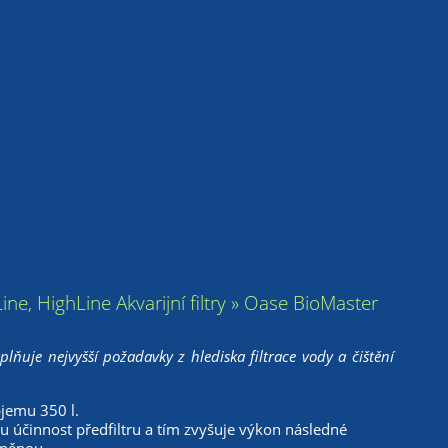
Line, HighLine Akvarijní filtry » Oase BioMaster
plňuje nejvyšší požadavky z hlediska filtrace vody a čištění
bjemu 350 l.
 účinnost předfiltru a tím zvyšuje výkon následné