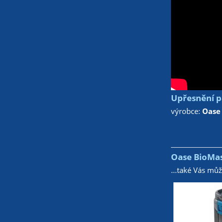
Upřesnění p
výrobce:
Oase
Oase BioMast
...také Vás mů