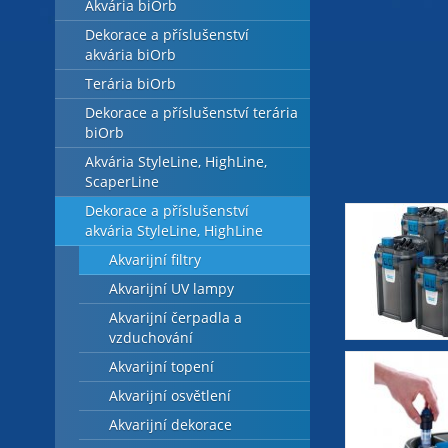
Akvária biOrb
Dekorace a příslušenství
akvária biOrb
Terária biOrb
Dekorace a příslušenství terária
biOrb
Akvária StyleLine, HighLine,
ScaperLine
Dekorace a příslušenství
akvária StyleLine, HighLine
Akvarijní filtry
Akvarijní UV lampy
Akvarijní čerpadla a
vzduchování
Akvarijní topení
Akvarijní osvětlení
Akvarijní dekorace