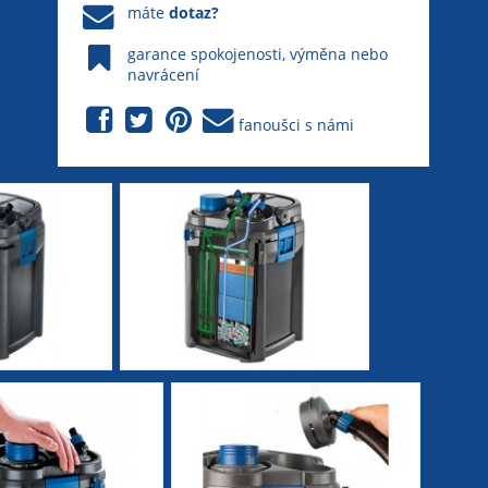
máte
dotaz?
garance spokojenosti, výměna nebo
navrácení
fanoušci s námi