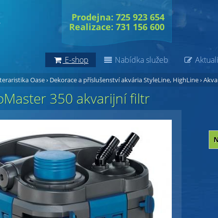
Prodejna: 725 923 654
Realizace: 731 156 600
E-shop
Nabídka služeb
Aktuali
 teraristika Oase
›
Dekorace a příslušenství akvária StyleLine, HighLine
›
Akvar
Master 350 akvarijní filtr