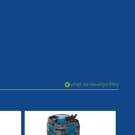
přejít na Akvarijní filtry