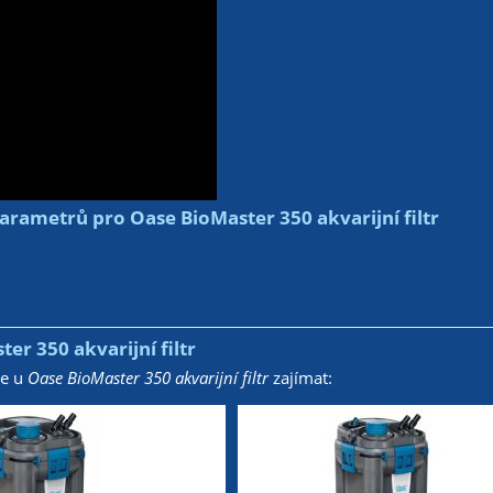
arametrů pro Oase BioMaster 350 akvarijní filtr
er 350 akvarijní filtr
že u
Oase BioMaster 350 akvarijní filtr
zajímat: