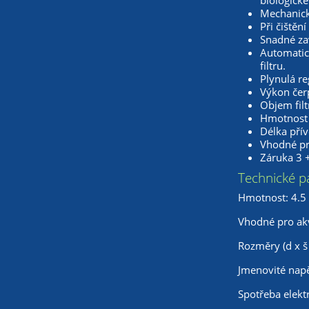
biologické
Mechanicky
Při čištěn
Snadné za
Automatic
filtru.
Plynulá r
Výkon čerp
Objem filt
Hmotnost 
Délka pří
Vhodné pr
Záruka 3 +
Technické p
Hmotnost: 4.5
Vhodné pro ak
Rozměry (d x š
Jmenovité napě
Spotřeba elekt