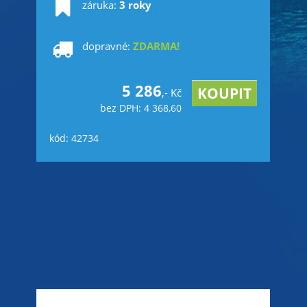
záruka:
3 roky
dopravné:
ZDARMA!
5 286
,- Kč
bez DPH: 4 368,60
kód: 42734