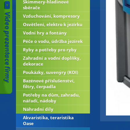
Skimmery-hladinové
sběrače
Vzduchování, kompresory
Osvětlení, elektro k jezírku
Vodní hry a fontány
Péče o vodu, údržba jezírek
Ryby a potřeby pro ryby
Zahradní a vodní doplňky,
dekorace
Poukázky, suvenýry (KOI)
Bazénové příslušenství,
filtry, čerpadla
Potřeby na dům, zahradu,
nářadí, nádoby
Náhradní díly
Akvaristika, teraristika
Oase