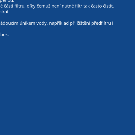
 pěnou.
sti filtru, díky čemuž není nutné filtr tak často čistit.
írat.
oucím únikem vody, například při čištění předfiltru i
ubek.