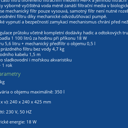
 části filtru tvořeného filtračním mediem Hel-X a jemnou filtrační
 výborně vyčištěná voda méně zanáší filtrační media v biologické čá
í se mechanický filtr pouze vysouvá, samotný filtr není nutné rozeb
vodnění filtru díky mechanické odvzdušňovací pumpě.
ké vypnutí a bezpečností zamykací mechanismus chrání před nežád
egulace průtoku včetně kompletní dodávky hadic a odtokových tr
adla 1 100 litrů za hodinu při příkonu 18 W
ru 5,6 litru + mechanický předfiltr o objemu 0,5 l
prázdného filtru bez vody 4,7 kg
vodního kabelu 1,5 m
o sladkovodní i mořskou akvaristiku
 1 rok
arametry
 kg
vária o objemu maximálně: 350 l
 x v): 240 x 240 x 425 mm
tí: 230 V, 50 HZ
rické energie: 18 W