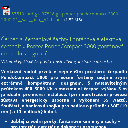
57510_prd_ga_37818-ga-pontec-pondocompact-2000-
5000-01__sall__aqu__v4-1-.pdf
(1.52 MB)
Čerpadla, čerpadlové šachty Fontánová a efektová
čerpadla » Pontec PondoCompact 3000 (fontánové
čerpadlo s regulací)
Výkonné efektové čerpadlo,
nastavitelné, instalace nasucho.
Venkovní vodní prvek v nejmenším prostoru: čerpadlo
PondoCompact 3000 pro sošné fontány zaujme svým
extrémně kompaktním designem. S nastavitelným
průtokem 400–3000 l/h a maximální čerpací výškou 3 m
je ideální pro menší instalace. I při nepřetržitém provozu
zůstává energeticky úsporné s výkonem 55 wattů.
Součástí je hadicová spojka pro hadice o průměru 3/4" (19
mm) a 10 m dlouhý kabel.
Bublající vodní prvky, fontánové kameny a sochy –
pro interiér, exteriér a dokonce i pro suchou