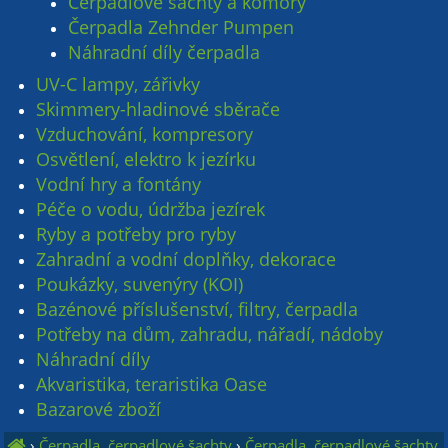
Čerpadlové šachty a komory
Čerpadla Zehnder Pumpen
Náhradní díly čerpadla
UV-C lampy, zářivky
Skimmery-hladinové sběrače
Vzduchování, kompresory
Osvětlení, elektro k jezírku
Vodní hry a fontány
Péče o vodu, údržba jezírek
Ryby a potřeby pro ryby
Zahradní a vodní doplňky, dekorace
Poukázky, suvenýry (KOI)
Bazénové příslušenství, filtry, čerpadla
Potřeby na dům, zahradu, nářadí, nádoby
Náhradní díly
Akvaristika, teraristika Oase
Bazarové zboží
›
Čerpadla, čerpadlové šachty
›
Čerpadla, čerpadlové šachty