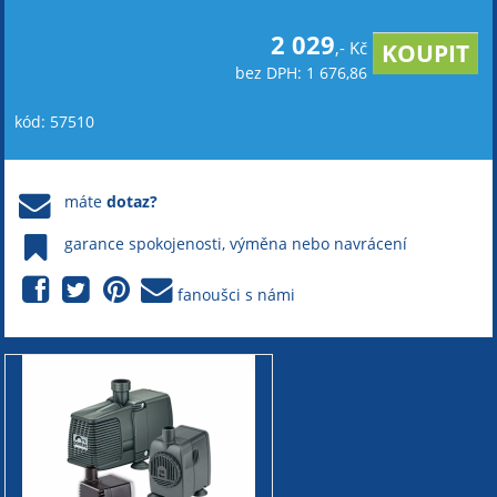
2 029
,- Kč
bez DPH: 1 676,86
kód: 57510
máte
dotaz?
garance spokojenosti, výměna nebo navrácení
fanoušci s námi