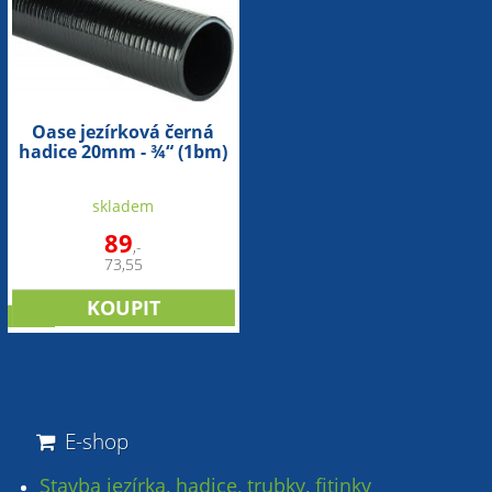
Oase jezírková černá
hadice 20mm - ¾“ (1bm)
skladem
89
,-
73,55
sleva
E-shop
Stavba jezírka, hadice, trubky, fitinky