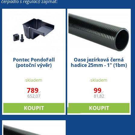
čerpadlo s regulací)
zajímat:
Pontec PondoFall
Oase jezírková černá
(potoční vývěr)
hadice 25mm - 1" (1bm)
skladem
skladem
789
99
,-
,-
652,07
81,82
sleva