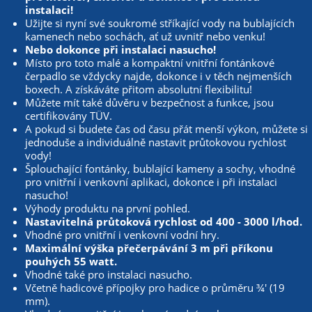
instalaci!
Užijte si nyní své soukromé stříkající vody na bublajících
kamenech nebo sochách, ať už uvnitř nebo venku!
Nebo dokonce při instalaci nasucho!
Místo pro toto malé a kompaktní vnitřní fontánkové
čerpadlo se vždycky najde, dokonce i v těch nejmenších
boxech. A získáváte přitom absolutní flexibilitu!
Můžete mít také důvěru v bezpečnost a funkce, jsou
certifikovány TÜV.
A pokud si budete čas od času přát menší výkon, můžete si
jednoduše a individuálně nastavit průtokovou rychlost
vody!
Šplouchající fontánky, bublající kameny a sochy, vhodné
pro vnitřní i venkovní aplikaci, dokonce i při instalaci
nasucho!
Výhody produktu na první pohled.
Nastavitelná průtoková rychlost od 400 - 3000 l/hod.
Vhodné pro vnitřní i venkovní vodní hry.
Maximální výška přečerpávání 3 m při příkonu
pouhých 55 watt.
Vhodné také pro instalaci nasucho.
Včetně hadicové přípojky pro hadice o průměru ¾' (19
mm).