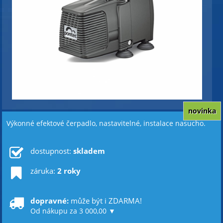
novinka
Výkonné efektové čerpadlo, nastavitelné, instalace nasucho.
dostupnost:
skladem
záruka:
2 roky
dopravné:
může být i ZDARMA!
Od nákupu za 3 000,00 ▼