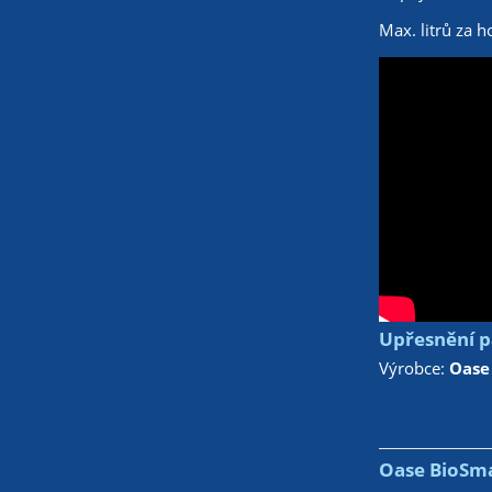
Max. litrů za 
Upřesnění p
Výrobce:
Oase
Oase BioSma