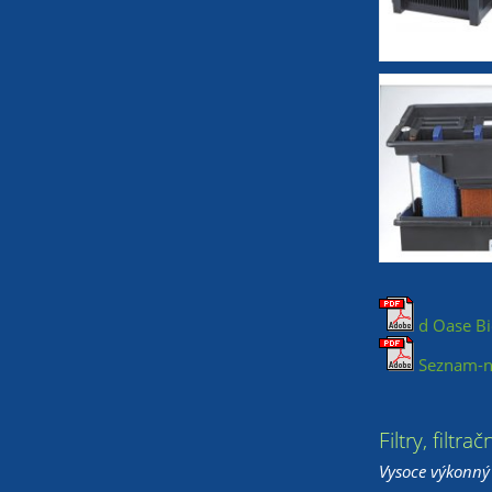
d Oase Bi
Seznam-na
Filtry, filtr
Vysoce výkonný 