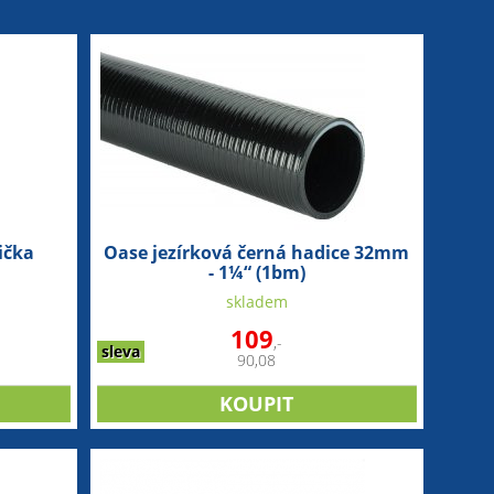
ička
Oase jezírková černá hadice 32mm
- 1¼“ (1bm)
skladem
109
,-
sleva
90,08