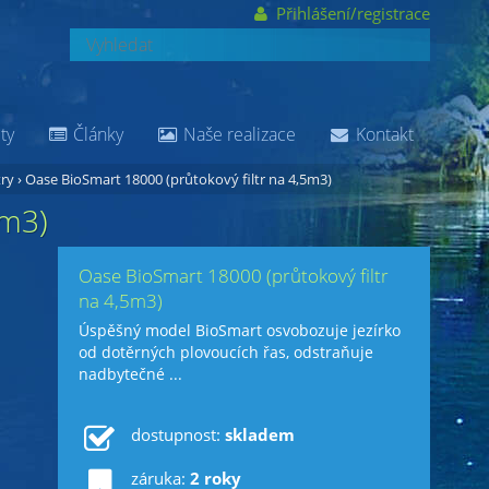
Přihlášení/registrace
ty
Články
Naše realizace
Kontakt
try
›
Oase BioSmart 18000 (průtokový filtr na 4,5m3)
5m3)
Oase BioSmart 18000 (průtokový filtr
na 4,5m3)
Úspěšný model BioSmart osvobozuje jezírko
od dotěrných plovoucích řas, odstraňuje
nadbytečné ...
dostupnost:
skladem
záruka:
2 roky