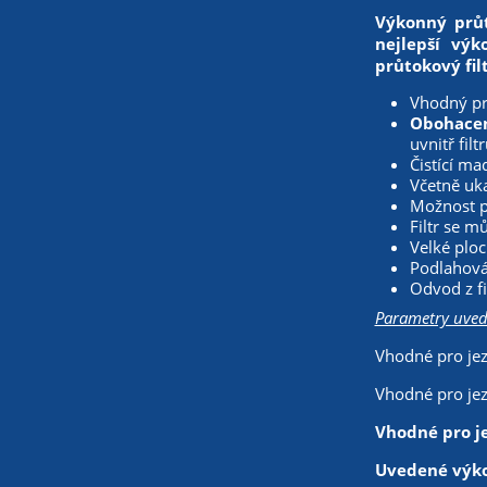
Výkonný průt
nejlepší výk
průtokový fil
Vhodný pr
Obohacen
uvnitř filt
Čistící m
Včetně uka
Možnost př
Filtr se m
Velké ploch
Podlahová
Odvod z f
Parametry uved
Vhodné pro jez
Vhodné pro jez
Vhodné pro je
Uvedené výkon