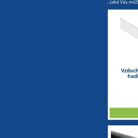
...také Vás mů
Vzduch
had