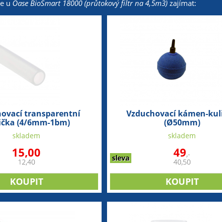
že u
Oase BioSmart 18000 (průtokový filtr na 4,5m3)
zajímat:
ovací transparentní
Vzduchovací kámen-kul
ička (4/6mm-1bm)
(Ø50mm)
skladem
skladem
15,00
49
,-
sleva
12,40
40,50