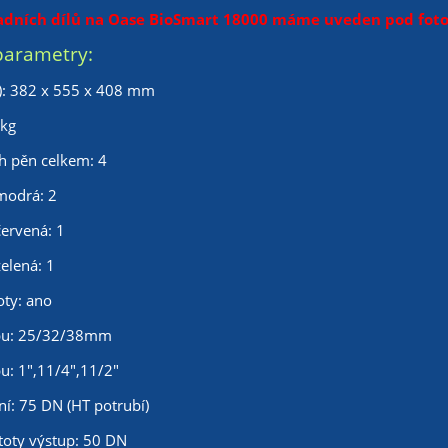
dních dílů na Oase BioSmart 18000 máme uveden pod fotog
parametry:
): 382 x 555 x 408 mm
 kg
ch pěn celkem: 4
 modrá: 2
červená: 1
zelená: 1
oty: ano
upu: 25/32/38mm
pu: 1",11/4",11/2"
ní: 75 DN (HT potrubí)
stoty výstup: 50 DN