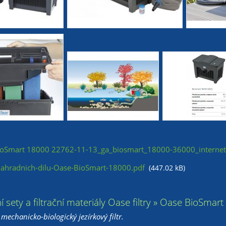
oSmart 18000 22762-11-13_ga_biosmart_18000-36000_internet
hradnich-dilu-Oase-BioSmart-18000.pdf
(447.02 kB)
ační sety a filtrační materiály Oase filtry » Oase BioSma
mechanicko-biologický jezírkový filtr.