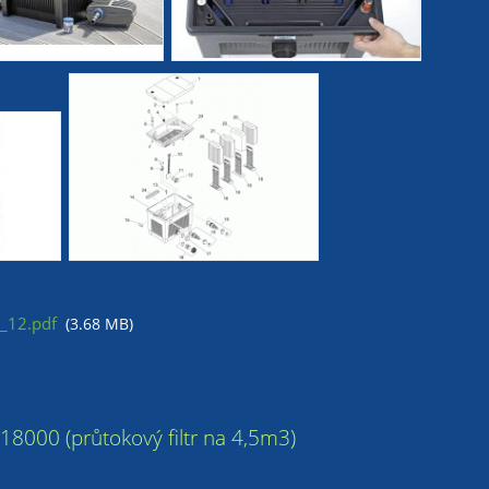
_12.pdf
(3.68 MB)
rt 18000 (průtokový filtr na 4,5m3)