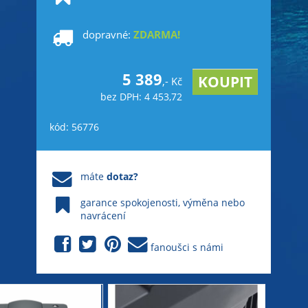
dopravné:
ZDARMA!
5 389
,- Kč
bez DPH: 4 453,72
kód: 56776
máte
dotaz?
garance spokojenosti, výměna nebo
navrácení
fanoušci s námi