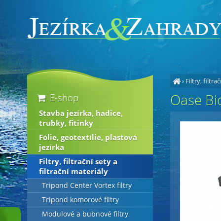
›
Filtry, filtra
Oase Bio
E-shop
Stavba jezírka, hadice,
trubky, fitinky
Fólie, geotextílie, plastová
jezírka
Filtry, filtrační sety a
filtrační materiály
Tripond Center Vortex filtry
Tripond komorové filtry
Modulové a bubnové filtry