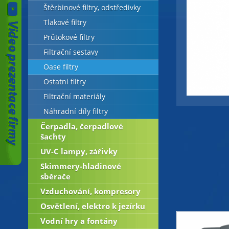
Štěrbinové filtry, odstředivky
Tlakové filtry
Průtokové filtry
Filtrační sestavy
Oase filtry
Ostatní filtry
Filtrační materiály
Náhradní díly filtry
Čerpadla, čerpadlové
šachty
UV-C lampy, zářivky
Skimmery-hladinové
sběrače
Vzduchování, kompresory
Osvětlení, elektro k jezírku
Vodní hry a fontány