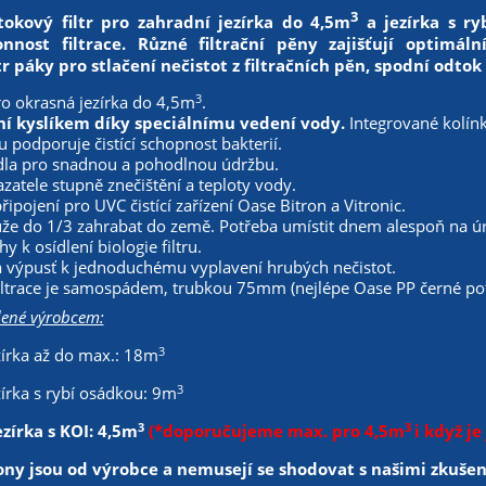
3
okový filtr pro zahradní jezírka do 4,5m
a jezírka s ry
onnost filtrace. Různé filtrační pěny zajišťují optimáln
tr páky pro stlačení nečistot z filtračních pěn, spodní odtok
3
o okrasná jezírka do 4,5m
.
í kyslíkem díky speciálnímu vedení vody.
Integrované kolín
ru podporuje čistící schopnost bakterií.
adla pro snadnou a pohodlnou údržbu.
zatele stupně znečištění a teploty vody.
ipojení pro UVC čistící zařízení Oase Bitron a Vitronic.
ůže do 1/3 zahrabat do země. Potřeba umístit dnem alespoň na úr
y k osídlení biologie filtru.
 výpusť k jednoduchému vyplavení hrubých nečistot.
iltrace je samospádem, trubkou 75mm (nejlépe Oase PP černé po
ené výrobcem:
3
írka až do max.: 18m
3
írka s rybí osádkou: 9m
3
3
zírka s KOI: 4,5m
(*doporučujeme max. pro 4,5m
i když je
y jsou od výrobce a nemusejí se shodovat s našimi zkušen