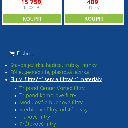
15 759
409
,-
,-
13 023,97
338,02
E-shop
Stavba jezírka, hadice, trubky, fitinky
Fólie, geotextílie, plastová jezírka
Filtry, filtrační sety a filtrační materiály
Tripond Center Vortex filtry
Tripond komorové filtry
Modulové a bubnové filtry
Štěrbinové filtry, odstředivky
Tlakové filtry
Průtokové filtry