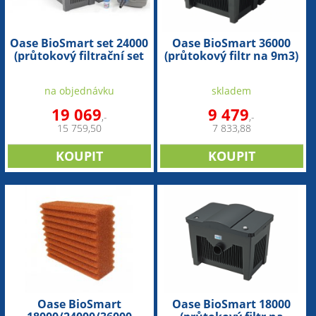
Oase BioSmart set 24000
Oase BioSmart 36000
(průtokový filtrační set
(průtokový filtr na 9m3)
na 6m3)
na objednávku
skladem
19 069
9 479
,-
,-
15 759,50
7 833,88
Oase BioSmart
Oase BioSmart 18000