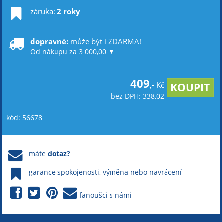
záruka:
2 roky
dopravné:
může být i ZDARMA!
Od nákupu za 3 000,00 ▼
409
,- Kč
bez DPH: 338,02
kód: 56678
máte
dotaz?
garance spokojenosti, výměna nebo navrácení
fanoušci s námi