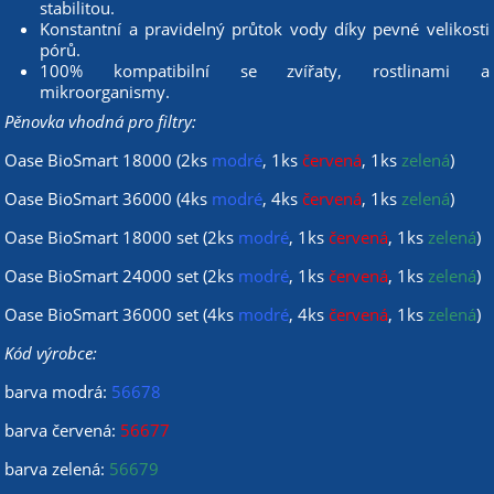
stabilitou.
Konstantní a pravidelný průtok vody díky pevné velikosti
pórů.
100% kompatibilní se zvířaty, rostlinami a
mikroorganismy.
Pěnovka vhodná pro filtry:
Oase BioSmart 18000 (2ks
modré
, 1ks
červená
, 1ks
zelená
)
Oase BioSmart 36000 (4ks
modré
, 4ks
červená
, 1ks
zelená
)
Oase BioSmart 18000 set (2ks
modré
, 1ks
červená
, 1ks
zelená
)
Oase BioSmart 24000 set (2ks
modré
, 1ks
červená
, 1ks
zelená
)
Oase BioSmart 36000 set (4ks
modré
, 4ks
červená
, 1ks
zelená
)
Kód výrobce:
barva modrá:
56678
barva červená:
56677
barva zelená:
56679