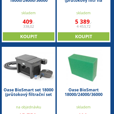
18000/24000/36000
(průtokový filtr na
(náhradní červená
4,5m3)
pěnovka) - 1ks
skladem
skladem
409
5 389
,-
,-
338,02
4 453,72
Oase BioSmart set 18000
Oase BioSmart
(průtokový filtrační set
18000/24000/36000
na 4,5m3)
(náhradní zelená
pěnovka) - 1ks
na objednávku
skladem