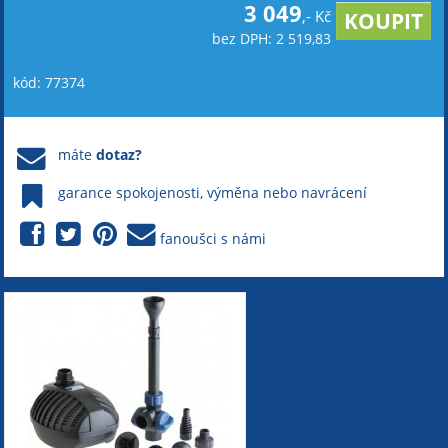
3 049
,- Kč
bez DPH: 2 519,83
kód: 77374
máte
dotaz?
garance spokojenosti, výměna nebo navrácení
fanoušci s námi