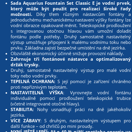
Sada Aquarius Fountain Set Classic E je vodní prvek,
který může být použit pro realizaci široké řady
možností.
Díky třem různým nástavcům fontány a
jednoduchému mechanickému nastavení výšky fontány lze
vodní obrazce opakovaně měnit. Teleskopické prodloužení
s integrovanou otočnou hlavou vám umožní doladit
fontánu podle potřeby. Druhý samostatně nastavitelný
výstup umožňuje připojení k malému vodnímu toku nebo
prvku. Základna zajistí bezpečné umístění na dně jezírka.
Obzvláště ekonomický účinně snižuje provozní náklady.
Zahrnuje tři fontánové nástavce a optimalizovaný
držák trysky.
Druhý, samostatně nastavitelný výstup pro malé vodní
toky nebo vodní prvky.
TEPELNÁ OCHRANA:
S její pomocí je zařízení chráněno
proti nepříznivým teplotám.
NASTAVITELNÁ VÝŠKA
: Vyrovnejte vodní fontánu
individuálně pomocí prodloužení teleskopické trubice
(včetně integrované otočné hlavy).
STABILITA:
Nohy usnadňují práci na dně jakéhokoliv
jezírka.
VÍCE ZÁBAVY
: S druhým, nastavitelným výstupem pro
další funkce – od chrličů po mini proudy.
NYNÍ JEŠTĚ LEPŠÍ: Až o 40 % nižší spotřeba energie ve