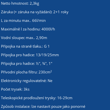
Netto hmotnost: 2,3kg
Záruka (+ záruka na vyžádání): 2+1 roky
L za minutu max.. 66l/min
Maximálně l za hodinu: 4000l/h
Vodní sloupec max.. 2,90m
Přípojka na straně tlaku.: G 1
Přípojka pro hadice: 13/19/25mm
Přípojka pro hadice: ½", ¾", 1"
2
Přívodní plocha filtru: 230cm
Elektronicky regulovatelné: Ne
Počet trysek: 3ks
Teleskopické prodloužení trysky: 16-29cm
Způsob instalace: lze nastavit pouze jako ponorné