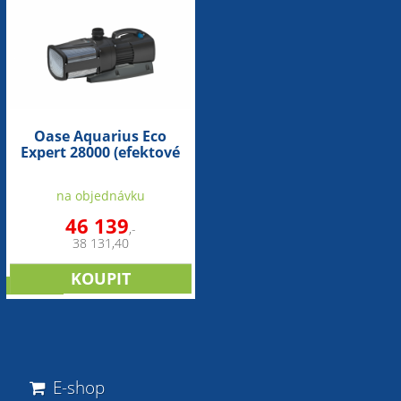
Oase Aquarius Eco
Expert 28000 (efektové
čerpadlo)
na objednávku
46 139
,-
38 131,40
novinka
E-shop