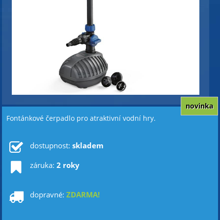
novinka
Fontánkové čerpadlo pro atraktivní vodní hry.
dostupnost:
skladem
záruka:
2 roky
dopravné:
ZDARMA!