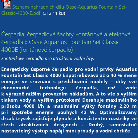
Seznam-nahradnich-dilu-Oase-Aquarius-Fountain-Set-
Classic-4000-E.pdf
(312.11 kB)
Čerpadla, čerpadlové šachty Fontánová a efektová
čerpadla » Oase Aquarius Fountain Set Classic
4000E (fontánové čerpadlo)
Fontánkové čerpadlo pro atraktivní vodní hry.
Energeticky úsporné čerpadlo pro vodní prvky Aquarius
Fountain Set Classic 4000 E spotřebovává až o 40 % méně
energie ve srovnání s předchozími modely – díky své
ekonomické technologii čerpadla, což vede
k výrazně nižším provozním nákladům. A to vše s vyšším
tlakem vody a vyšším průtokem! Dosahuje maximálního
průtoku 4000 l/h a maximální výšky fontány 2,20 m
při spotřebě energie pouhých 42 W. Optimalizovaný
držák trysek zajišťuje plynulé a konzistentní rozstřiky ve
třech atraktivních designech . Druhý, samostatně
nastavitelný výstup napájí mini proudy a vodní chrliče .