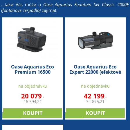
...také Vás může u
Oase Aquarius Fountain Set Classic 4000E
(fontánové čerpadlo)
zajímat:
Oase Aquarius Eco
Oase Aquarius Eco
Premium 16500
Expert 22000 (efektové
(fontánové čerpadlo s
čerpadlo)
regulací)
na objednávku
na objednávku
20 079
42 199
,-
,-
16 594,21
34 875,21
novinka
novinka