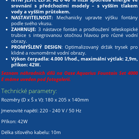
srovnání s předchozími modely – s vyšším tlakem
vody a vyšším průtokem.
NASTAVITELNOST:
Mechanicky upravte výšku fontány
podle svého vkusu.
ZAHRNUJE:
3 nástavce fontán a prodloužení teleskopické
trubice s integrovanou otočnou hlavou pro různé vodní
obrazy.
PROMYŠLENÝ DESIGN
: Optimalizovaný držák trysek pro
klidné a rovnoměrné vodní obrazy.
Výkon čerpadla: 4.000 l/hod., maximální výtlak: 2,9m,
příkon: 42W.
Seznam náhradních dílů na Oase Aquarius Fountain Set 4000
E
máme uveden pod fotogalerií.
Technické parametry:
Rozměry (D x Š x V): 180 x 205 x 140mm
Jmenovité napětí: 220 - 240 V / 50 Hz
Příkon: 42W
Délka síťového kabelu: 10m