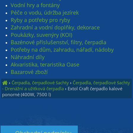
Vodní hry a fontány
Péče o vodu, údržba jezírek
Ryby a potřeby pro ryby
Zahradní a vodní doplňky, dekorace
Poukázky, suvenýry (KOI)
Bazénové příslušenství, filtry, čerpadla
Potřeby na dům, zahradu, nářadí, nádoby
Náhradní díly
Akvaristika, teraristika Oase
Bazarové zboží
›
Čerpadla, čerpadlové šachty
›
Čerpadla, čerpadlové šachty
- Drenážní a užitková čerpadla
›
Extol Craft čerpadlo kalové
ponorné (400W, 7500 l)