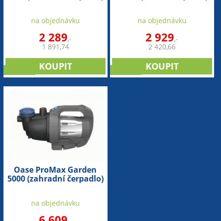
na objednávku
na objednávku
2 289
2 929
,-
,-
1 891,74
2 420,66
novinka
novinka
Oase ProMax Garden
5000 (zahradní čerpadlo)
na objednávku
6 609