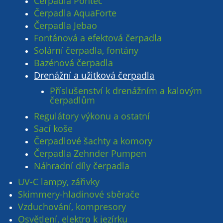
Čerpadla Pontec
Čerpadla AquaForte
Čerpadla Jebao
Fontánová a efektová čerpadla
Solární čerpadla, fontány
Bazénová čerpadla
Drenážní a užitková čerpadla
Příslušenství k drenážním a kalovým
čerpadlům
Regulátory výkonu a ostatní
Sací koše
Čerpadlové šachty a komory
Čerpadla Zehnder Pumpen
Náhradní díly čerpadla
UV-C lampy, zářivky
Skimmery-hladinové sběrače
Vzduchování, kompresory
Osvětlení, elektro k jezírku