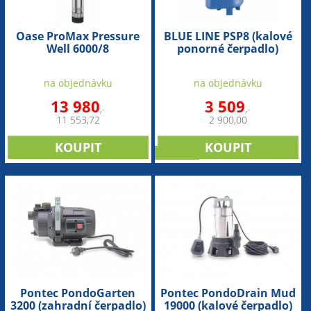
Oase ProMax Pressure
BLUE LINE PSP8 (kalové
Well 6000/8
ponorné čerpadlo)
(automatické čerpadlo
pro hluboké studny)
na objednávku
na objednávku
13 980
3 509
,-
,-
11 553,72
2 900,00
novinka
Pontec PondoGarten
Pontec PondoDrain Mud
3200 (zahradní čerpadlo)
19000 (kalové čerpadlo)