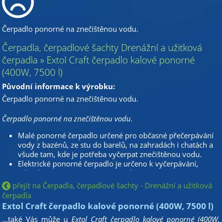
Čerpadlo ponorné na znečištěnou vodu.
Čerpadla, čerpadlové šachty Drenážní a užitková
čerpadla » Extol Craft čerpadlo kalové ponorné
(400W, 7500 l)
Původní informace k výrobku:
Čerpadlo ponorné na znečištěnou vodu.
Čerpadlo ponorné na znečištěnou vodu.
Malé ponorné čerpadlo určené pro občasné přečerpávání
vody z bazénů, ze stu do barelů, na zahradách i chatách a
všude tam, kde je potřeba vyčerpat znečištěnou vodu.
Elektrické ponorné čerpadlo je určeno k vyčerpávání,
odvodňování či přečerpávání vody při použití
v domácnosti, zahradách či v rekreačních objektech.
přejít na Čerpadla, čerpadlové šachty - Drenážní a užitková
Vzhledem k větší průchodnosti částic nalézá uplatnění také
čerpadla
při čerpání znečištěné vody.
Extol Craft čerpadlo kalové ponorné (400W, 7500 l)
Čerpadlo je určeno pro čerpací práce menšího rozsahu
...také Vás může u
Extol Craft čerpadlo kalové ponorné (400W,
a nedoporučujeme jej dlouhodobě ponechávat v čerpané