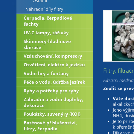
Ostatní
Náhradní díly filtry
Čerpadla, čerpadlové
šachty
UV-C lampy, zářivky
Skimmery-hladinové
sběrače
Vzduchování, kompresory
Osvětlení, elektro k jezírku
Filtry, filtr
Vodní hry a fontány
Filtrační médiu
Péče o vodu, údržba jezírek
Zeolit se pre
Ryby a potřeby pro ryby
Váže dusí
Zahradní a vodní doplňky,
alkalický
dekorace
Jeho výjim
Poukázky, suvenýry (KOI)
NH4, dusič
Je to přír
Bazénové příslušenství,
k přeměně 
filtry, čerpadla
Díky své m