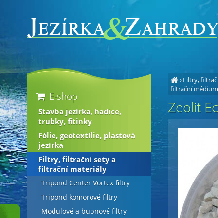
›
Filtry, filtra
filtrační médium
E-shop
Zeolit E
Stavba jezírka, hadice,
trubky, fitinky
Fólie, geotextílie, plastová
jezírka
Filtry, filtrační sety a
filtrační materiály
Tripond Center Vortex filtry
Tripond komorové filtry
Modulové a bubnové filtry