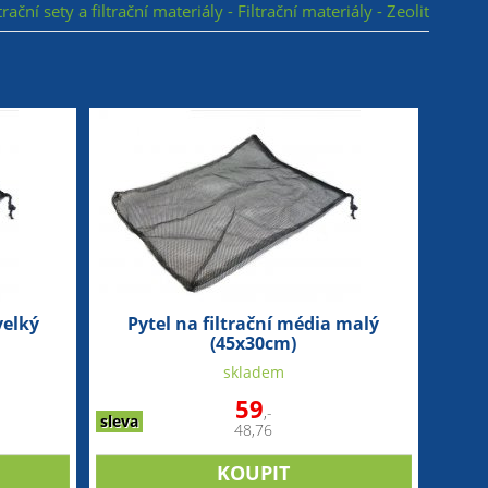
ltrační sety a filtrační materiály - Filtrační materiály - Zeolit
velký
Pytel na filtrační média malý
(45x30cm)
skladem
59
,-
sleva
48,76