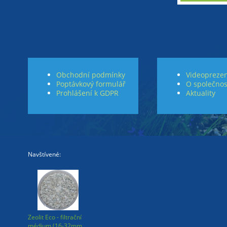
Obchodní podmínky
Videoprezen
Poptávkový formulář
O společnos
Prohlášení k GDPR
Aktuality
Navštívené:
Zeolit Eco - filtrační
médium (16-32mm