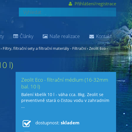
Přihlášení/registrace
ty
Články
Naše realizace
Kontakt
›
Filtry, filtrační sety a filtrační materiály - Filtrační
›
Zeolit Eco -
0 l)
Zeolit Eco - filtrační médium (16-32mm
bal. 10 l)
Balení kbelík 10 l - váha cca. 8kg. Zeolit se
preventivně stará o čistou vodu v zahradním
...
dostupnost:
skladem