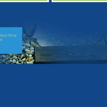
tace firmy
ti