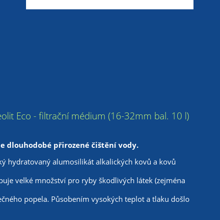
» Zeolit Eco - filtrační médium (16-32mm bal. 10 l)
je dlouhodobé přirozené čištění vody.
ický hydratovaný alumosilikát alkalických kovů a kovů
buje velké množství pro ryby škodlivých látek (zejména
pečného popela. Působením vysokých teplot a tlaku došlo