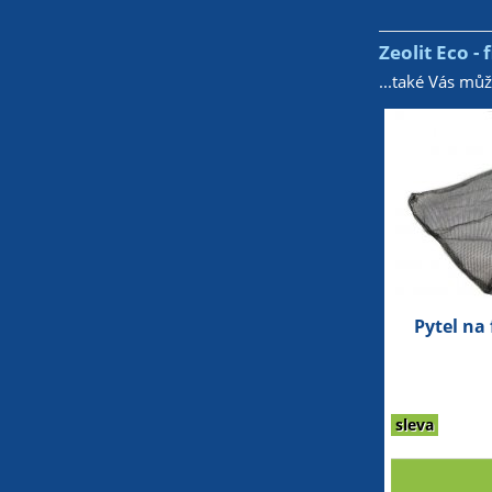
Zeolit Eco -
...také Vás mů
Pytel na 
sleva