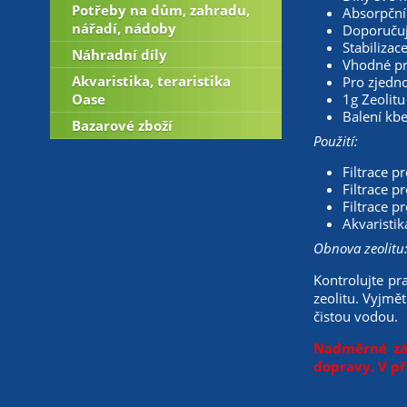
Potřeby na dům, zahradu,
Absorpční 
nářadí, nádoby
Doporučuje
Stabilizac
Náhradní díly
Vhodné pro
Akvaristika, teraristika
Pro zjedn
Oase
1g Zeolitu
Balení kbel
Bazarové zboží
Použití:
Filtrace p
Filtrace pr
Filtrace p
Akvaristik
Obnova zeolitu
Kontrolujte p
zeolitu. Vyjmě
čistou vodou.
Nadměrné zás
dopravy. V p