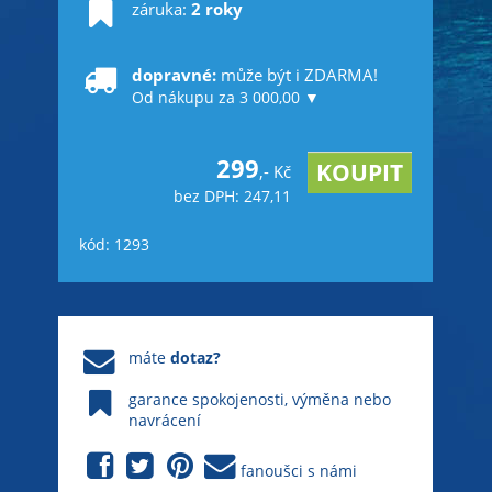
záruka:
2 roky
dopravné:
může být i ZDARMA!
Od nákupu za 3 000,00 ▼
299
,- Kč
bez DPH: 247,11
kód: 1293
máte
dotaz?
garance spokojenosti, výměna nebo
navrácení
fanoušci s námi