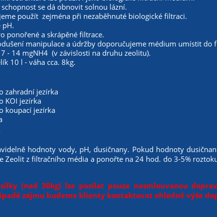
schopnost se dá obnovit solnou lázní.
me použít zejména při nezaběhnuté biologické filtraci.
e pH.
 ponořené a skrápěné filtrace.
odušení manipulace a údržby doporučujeme médium umístit do fil
 7 - 14 mgNH4 (v závislosti na druhu zeolitu).
ík 10 l - váha cca. 8kg.
ro zahradní jezírka
o KOI jezírka
ro koupací jezírka
a
:
ravidelně hodnoty vody, pH, dusičnany. Pokud hodnoty dusična
te Zeolit z filtračního média a ponořte na 24 hod. do 3-5% rozto
ilky (nad 30kg) lze posílat pouze nasmlouvanou dopra
řípadě zájmu budeme klienty kontaktovat ohledně výše do