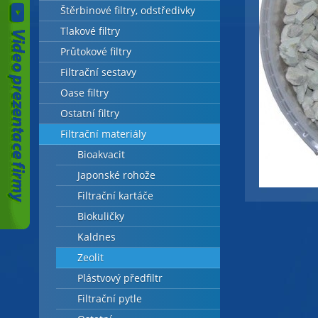
Štěrbinové filtry, odstředivky
Tlakové filtry
Průtokové filtry
Filtrační sestavy
Oase filtry
Ostatní filtry
Filtrační materiály
Bioakvacit
Japonské rohože
Filtrační kartáče
Biokuličky
Kaldnes
Zeolit
Plástvový předfiltr
Filtrační pytle