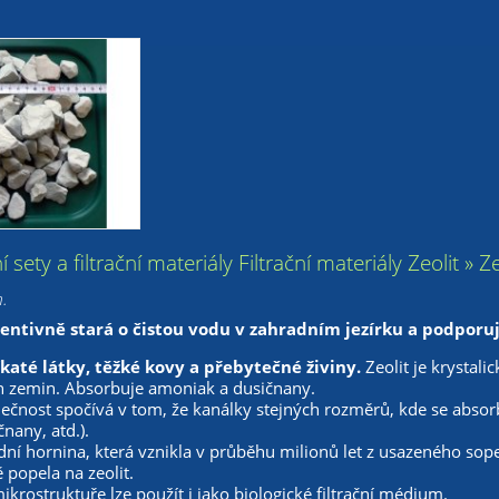
ační sety a filtrační materiály Filtrační materiály Zeolit 
m.
ventivně stará o čistou vodu v zahradním jezírku a podporu
katé látky, těžké kovy a přebytečné živiny.
Zeolit je krystal
ch zemin. Absorbuje amoniak a dusičnany.
ečnost spočívá v tom, že kanálky stejných rozměrů, kde se absor
nany, atd.).
odní hornina, která vznikla v průběhu milionů let z usazeného so
popela na zeolit.
ikrostruktuře lze použít i jako biologické filtrační médium.