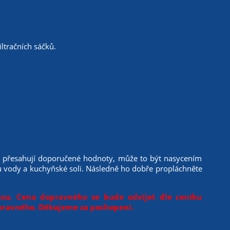
tračních sáčků.
n přesahují doporučené hodnoty, může to být nasycením
ku vody a kuchyňské soli. Následně ho dobře propláchněte
vou. Cena dopravného se bude odvíjet dle ceníku
pravného. Děkujeme za pochopení.