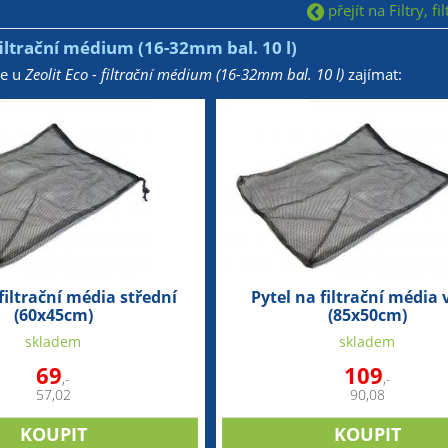
přejít na Filtry, fi
 filtrační médium (16-32mm bal. 10 l)
že u
Zeolit Eco - filtrační médium (16-32mm bal. 10 l)
zajímat:
filtrační média střední
Pytel na filtrační média 
(60x45cm)
(85x50cm)
skladem
skladem
69
109
,-
,-
57,02
90,08