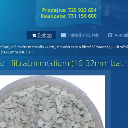
Prodejna: 725 923 654
Realizace: 731 156 600
E-shop
Nabídka služeb
Aktuali
ční sety a filtrační materiály
›
Filtry, filtrační sety a filtrační materiály - Filtrační
 (16-32mm bal. 10 l)
co - filtrační médium (16-32mm bal. 1