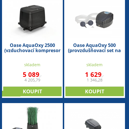
Oase AquaOxy 2500
Oase AquaOxy 500
(vzduchovací kompresor
(provzdušňovací set na
na 25m3)
5m3)
skladem
skladem
5 089
1 629
,-
,-
4 205,79
1 346,28
novinka