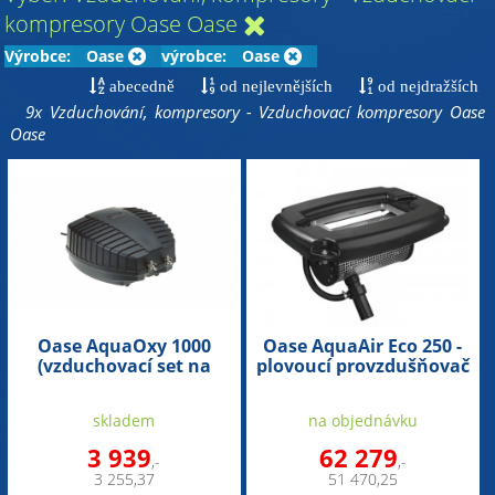
kompresory Oase Oase
Výrobce:
Oase
výrobce:
Oase
abecedně
od nejlevnějších
od nejdražších
9x Vzduchování, kompresory - Vzduchovací kompresory Oase
Oase
Oase AquaOxy 1000
Oase AquaAir Eco 250 -
(vzduchovací set na
plovoucí provzdušňovač
10m3)
(na 250m2)
skladem
na objednávku
3 939
62 279
,-
,-
3 255,37
51 470,25