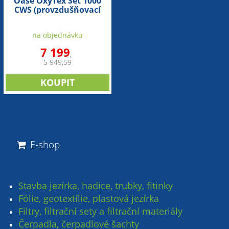
Oase OxyTex Set 1000
CWS (provzdušňovací
sada na 10m3)
na objednávku
7 199
,-
5 949,59
E-shop
Stavba jezírka, hadice, trubky, fitinky
Fólie, geotextílie, plastová jezírka
Filtry, filtrační sety a filtrační materiály
Čerpadla, čerpadlové šachty