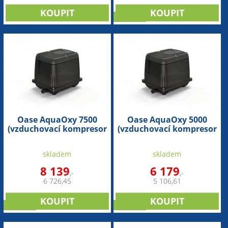
novinka
Oase AquaOxy 7500
Oase AquaOxy 5000
(vzduchovací kompresor
(vzduchovací kompresor
na 75m3)
na 50m3)
skladem
skladem
8 139
6 179
,-
,-
6 726,45
5 106,61
novinka
novinka