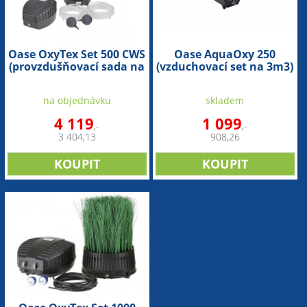
Oase OxyTex Set 500 CWS
Oase AquaOxy 250
(provzdušňovací sada na
(vzduchovací set na 3m3)
5m3)
na objednávku
skladem
4 119
1 099
,-
,-
3 404,13
908,26