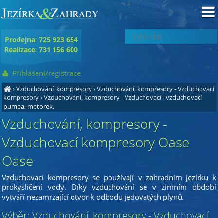
Prodejna: 725 923 654
Realizace: 731 156 600
Přihlášení/registrace
›
Vzduchování, kompresory
›
Vzduchování, kompresory - Vzduchovací
kompresory
›
Vzduchování, kompresory - Vzduchovací
- vzduchovací
pumpa, motorek,
Vzduchování, kompresory -
Vzduchovací kompresory Oase
Oase
Vzduchovací kompresory se používají v zahradním jezírku k
prokysličení vody. Díky vzduchování se v zimním období
vytváří nezamrzající otvor k odbodu jedovatých plynů.
Výběr: Vzduchování, kompresory - Vzduchovací