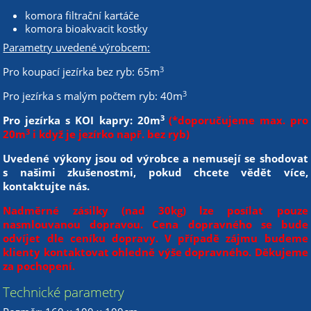
komora filtrační kartáče
komora bioakvacit kostky
Parametry uvedené výrobcem:
3
Pro koupací jezírka bez ryb: 65m
3
Pro jezírka s malým počtem ryb: 40m
3
Pro jezírka s KOI kapry: 20m
(*doporučujeme max. pro
3
20m
i když je jezírko např. bez ryb)
Uvedené výkony jsou od výrobce a nemusejí se shodovat
s našimi zkušenostmi, pokud chcete vědět více,
kontaktujte nás.
Nadměrné zásilky (nad 30kg) lze posílat pouze
nasmlouvanou dopravou. Cena dopravného se bude
odvíjet dle ceníku dopravy. V případě zájmu budeme
klienty kontaktovat ohledně výše dopravného. Děkujeme
za pochopení.
Technické parametry