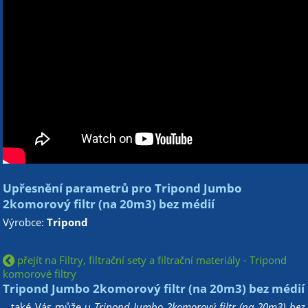
Upřesnění parametrů pro Tripond Jumbo
2komorový filtr (na 20m3) bez médií
Výrobce:
Tripond
přejít na Filtry, filtrační sety a filtrační materiály - Tripond
komorové filtry
Tripond Jumbo 2komorový filtr (na 20m3) bez médií
...také Vás může u
Tripond Jumbo 2komorový filtr (na 20m3) bez