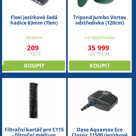
Flexi jezírková šedá
Tripond Jumbo Vortex
hadice 63mm (1bm)
odstředivka (120cm)
skladem
na objednávku
209
35 999
,-
,-
172,73
29 751,24
tip
Filtrační kartáč pro C115
Oase Aquamax Eco
- filtrační médium
Classic 11500 (jezírkové