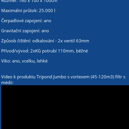
Rozměr: 160 x 100 x 100cm
Maximální průtok: 25.000 l
Čerpadlové zapojení: ano
Gravitační zapojení: ano
Způsob čištění: odkalování - 2x ventil 63mm
Přívod/vývod: 2xKG potrubí 110mm, běžné
Víko: ano, vcelku, lehké
Video k produktu Tripond Jumbo s vortexem (45-120m3) filtr s
médii: