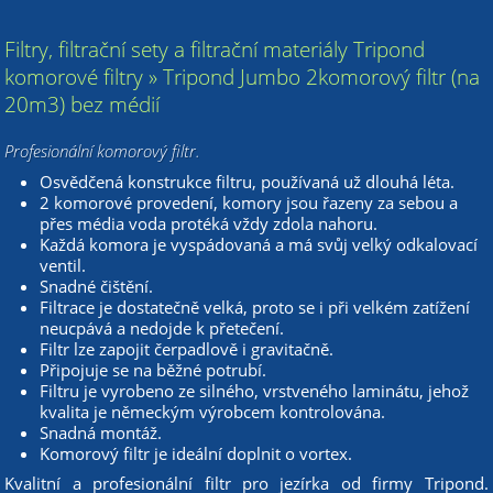
Filtry, filtrační sety a filtrační materiály Tripond
komorové filtry » Tripond Jumbo 2komorový filtr (na
20m3) bez médií
Profesionální komorový filtr.
Osvědčená konstrukce filtru, používaná už dlouhá léta.
2 komorové provedení, komory jsou řazeny za sebou a
přes média voda protéká vždy zdola nahoru.
Každá komora je vyspádovaná a má svůj velký odkalovací
ventil.
Snadné čištění.
Filtrace je dostatečně velká, proto se i při velkém zatížení
neucpává a nedojde k přetečení.
Filtr lze zapojit čerpadlově i gravitačně.
Připojuje se na běžné potrubí.
Filtru je vyrobeno ze silného, vrstveného laminátu, jehož
kvalita je německým výrobcem kontrolována.
Snadná montáž.
Komorový filtr je ideální doplnit o vortex.
Kvalitní a profesionální filtr pro jezírka od firmy Tripond.