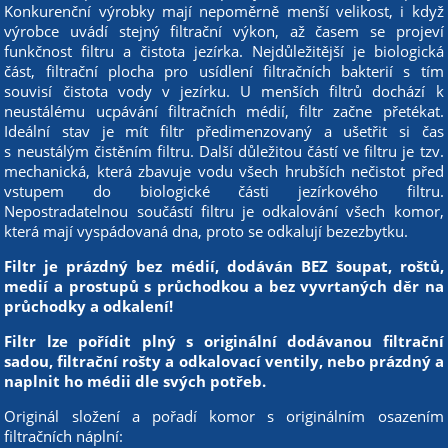
Konkurenční výrobky mají nepoměrně menší velikost, i když
výrobce uvádí stejný filtrační výkon, až časem se projeví
funkčnost filtru a čistota jezírka. Nejdůležitější je biologická
část, filtrační plocha pro usídlení filtračních bakterií s tím
souvisí čistota vody v jezírku. U menších filtrů dochází k
neustálému ucpávání filtračních médií, filtr začne přetékat.
Ideální stav je mít filtr předimenzovaný a ušetřit si čas
s neustálým čistěním filtru. Další důležitou částí ve filtru je tzv.
mechanická, která zbavuje vodu všech hrubších nečistot před
vstupem do biologické části jezírkového filtru.
Nepostradatelnou součástí filtru je odkalování všech komor,
která mají vyspádovaná dna, proto se odkalují bezezbytku.
Filtr je prázdný bez médií, dodáván BEZ šoupat, roštů,
medií a prostupů s průchodkou a bez vyvrtaných děr na
průchodky a odkalení!
Filtr lze pořídit plný s originální dodávanou filtrační
sadou, filtrační rošty a odkalovací ventily, nebo prázdný a
naplnit ho médii dle svých potřeb.
Originál složení a pořadí komor s originálním osazením
filtračních náplní: