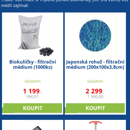
médií
zajímat:
Biokuličky - filtrační
Japonská rohož - filtrační
médium (1000ks)
médium (200x100x3,8cm)
skladem
skladem
1 199
2 299
,-
,-
990,91
1 900,00
sleva
sleva