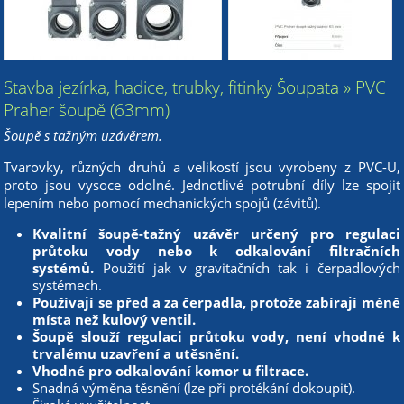
Stavba jezírka, hadice, trubky, fitinky Šoupata » PVC
Praher šoupě (63mm)
Šoupě s tažným uzávěrem.
Tvarovky, různých druhů a velikostí jsou vyrobeny z PVC-U,
proto jsou vysoce odolné. Jednotlivé potrubní díly lze spojit
lepením nebo pomocí mechanických spojů (závitů).
Kvalitní šoupě-tažný uzávěr určený pro regulaci
průtoku vody nebo k odkalování filtračních
systémů.
Použití jak v gravitačních tak i čerpadlových
systémech.
Používají se před a za čerpadla, protože zabírají méně
místa než kulový ventil.
Šoupě slouží regulaci průtoku vody, není vhodné k
trvalému uzavření a utěsnění.
Vhodné pro odkalování komor u filtrace.
Snadná výměna těsnění (lze při protékání dokoupit).