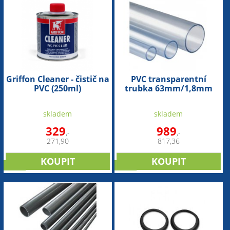
Griffon Cleaner - čistič na
PVC transparentní
PVC (250ml)
trubka 63mm/1,8mm
(1bm)
skladem
skladem
329
989
,-
,-
271,90
817,36
sleva
sleva