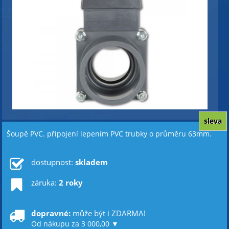
sleva
Šoupě PVC. připojení lepením PVC trubky o průměru 63mm.
dostupnost:
skladem
záruka:
2 roky
dopravné:
může být i ZDARMA!
Od nákupu za 3 000,00 ▼