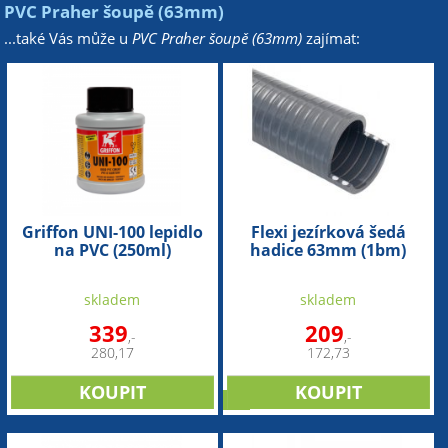
PVC Praher šoupě (63mm)
...také Vás může u
PVC Praher šoupě (63mm)
zajímat:
Griffon UNI-100 lepidlo
Flexi jezírková šedá
na PVC (250ml)
hadice 63mm (1bm)
skladem
skladem
339
209
,-
,-
280,17
172,73
tip