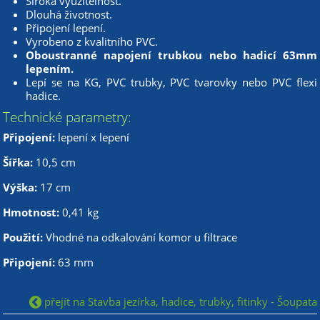
Široká využitelnost.
Dlouhá životnost.
Připojení lepení.
Vyrobeno z kvalitního PVC.
Oboustranné napojení trubkou nebo hadicí 63mm
lepením.
Lepí se na KG, PVC trubky, PVC tvarovky nebo PVC flexi
hadice.
Technické parametry:
Připojení:
lepení x lepení
Šířka:
10,5 cm
Výška:
17 cm
Hmotnost:
0,41 kg
Použití:
Vhodné na odkalování komor u filtrace
Připojení:
63 mm
přejít na Stavba jezírka, hadice, trubky, fitinky - Šoupata