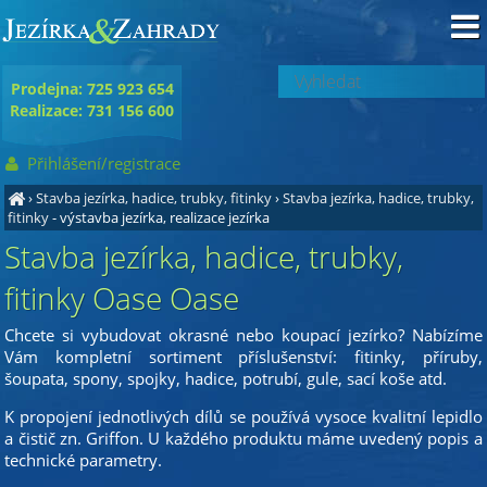
Prodejna: 725 923 654
Realizace: 731 156 600
Přihlášení/registrace
›
Stavba jezírka, hadice, trubky, fitinky
›
Stavba jezírka, hadice, trubky,
fitinky
- výstavba jezírka, realizace jezírka
Stavba jezírka, hadice, trubky,
fitinky Oase Oase
Chcete si vybudovat okrasné nebo koupací jezírko? Nabízíme
Vám kompletní sortiment příslušenství: fitinky, příruby,
šoupata, spony, spojky, hadice, potrubí, gule, sací koše atd.
K propojení jednotlivých dílů se používá vysoce kvalitní lepidlo
a čistič zn. Griffon. U každého produktu máme uvedený popis a
technické parametry.