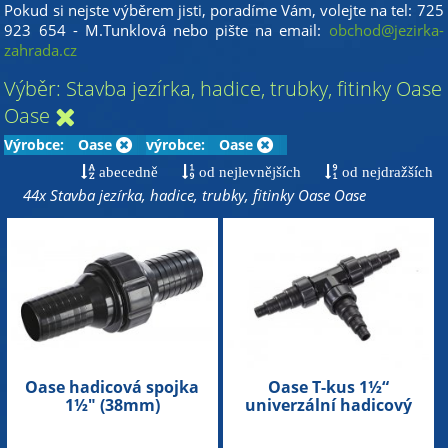
Pokud si nejste výběrem jisti, poradíme Vám, volejte na tel: 725
923 654 - M.Tunklová nebo pište na email:
obchod@jezirka-
zahrada.cz
Výběr: Stavba jezírka, hadice, trubky, fitinky Oase
Oase
Výrobce:
Oase
výrobce:
Oase
abecedně
od nejlevnějších
od nejdražších
44x Stavba jezírka, hadice, trubky, fitinky Oase Oase
Oase hadicová spojka
Oase T-kus 1½“
1½" (38mm)
univerzální hadicový
rozdělovač
(20/25/32/38mm)