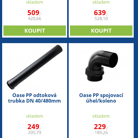
skladem
skladem
509
639
,-
,-
420,66
528,10
Oase PP odtoková
Oase PP spojovací
trubka DN 40/480mm
úhel/koleno
90°-50mmx2" ext.
skladem
skladem
249
229
,-
,-
205,79
189,26