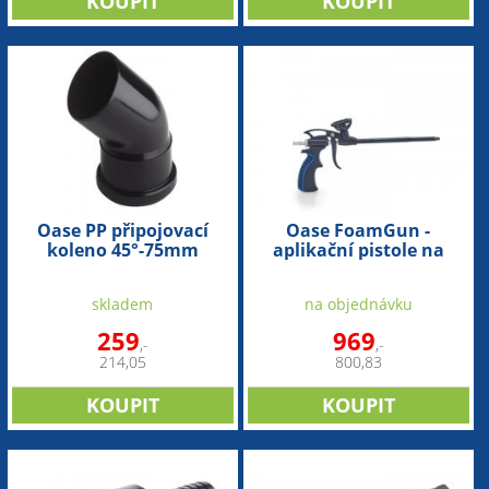
Oase PP připojovací
Oase FoamGun -
koleno 45°-75mm
aplikační pistole na
FoamFix
skladem
na objednávku
259
969
,-
,-
214,05
800,83