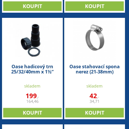
Oase hadicový trn
Oase stahovací spona
25/32/40mm x 1½“
nerez (21-38mm)
skladem
skladem
199
42
,-
,-
164,46
34,71