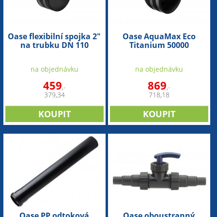
Oase flexibilní spojka 2"
Oase AquaMax Eco
na trubku DN 110
Titanium 50000
(náhradní flexibilní
spojka)
na objednávku
na objednávku
459
869
,-
,-
379,34
718,18
Oase PP odtoková
Oase oboustranný