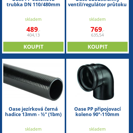
trubka DN 110/480mm
ventil/regulátor průtoku
1½“
skladem
skladem
489
769
,-
,-
404,13
635,54
Oase jezírková černá
Oase PP připojovací
hadice 13mm - ½“ (1bm)
koleno 90°-110mm
skladem
skladem