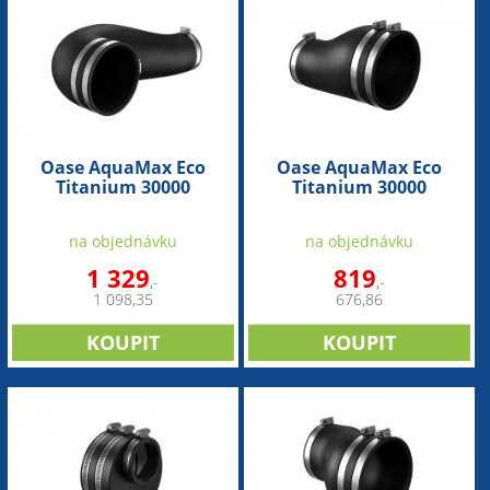
Oase AquaMax Eco
Oase AquaMax Eco
Titanium 30000
Titanium 30000
(náhradní flexibilní
(náhradní flexibilní
koleno/spojka 90°)
spojka)
na objednávku
na objednávku
1 329
819
,-
,-
1 098,35
676,86