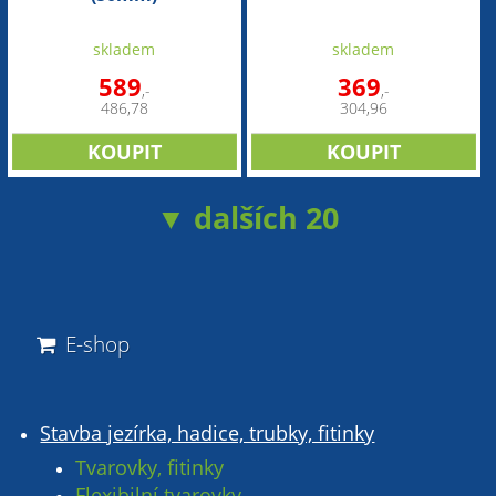
skladem
skladem
589
369
,-
,-
486,78
304,96
▼ dalších 20
E-shop
Stavba jezírka, hadice, trubky, fitinky
Tvarovky, fitinky
Flexibilní tvarovky