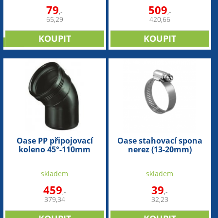
79
509
,-
,-
65,29
420,66
sleva
Oase PP připojovací
Oase stahovací spona
koleno 45°-110mm
nerez (13-20mm)
skladem
skladem
459
39
,-
,-
379,34
32,23