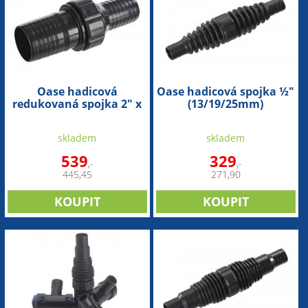
Oase hadicová
Oase hadicová spojka ½"
redukovaná spojka 2" x
(13/19/25mm)
1½" (50/38mm)
skladem
skladem
539
329
,-
,-
445,45
271,90