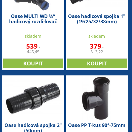
Oase MULTI WD ¾“
Oase hadicová spojka 1"
hadicový rozdělovač
(19/25/32/38mm)
(19/25/32/38mm)
skladem
skladem
539
379
,-
,-
445,45
313,22
Oase hadicová spojka 2"
Oase PP T-kus 90°-75mm
(50mm)