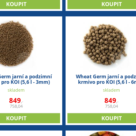
erm jarní a podzimní
Wheat Germ jarní a pod
pro KOI (5,6 l - 3mm)
krmivo pro KOI (5,6 l - 
skladem
skladem
849
849
,-
,-
758,04
758,04