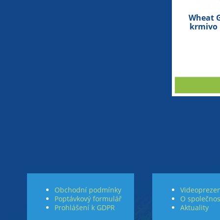
Wheat G
krmivo 
Obchodní podmínky
Videoprezen
Poptávkový formulář
O společnos
Prohlášení k GDPR
Aktuality