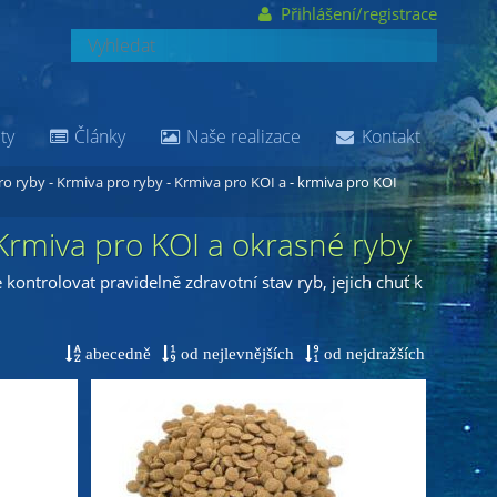
Přihlášení/registrace
ty
Články
Naše realizace
Kontakt
o ryby - Krmiva pro ryby - Krmiva pro KOI a
- krmiva pro KOI
 Krmiva pro KOI a okrasné ryby
kontrolovat pravidelně zdravotní stav ryb, jejich chuť k
abecedně
od nejlevnějších
od nejdražších