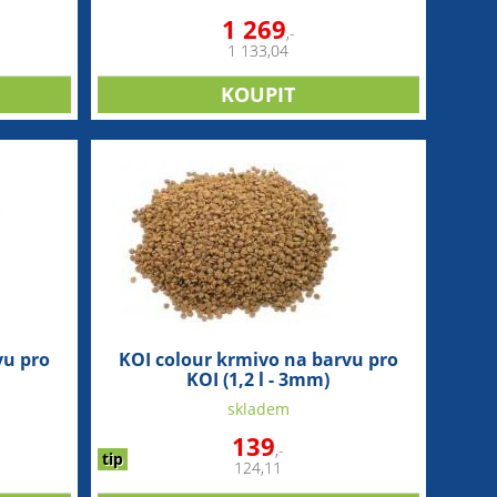
1 269
,-
1 133,04
vu pro
KOI colour krmivo na barvu pro
KOI (1,2 l - 3mm)
skladem
139
,-
tip
124,11