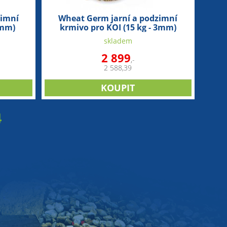
zimní
Wheat Germ jarní a podzimní
6mm)
krmivo pro KOI (15 kg - 3mm)
skladem
2 899
,-
2 588,39
4