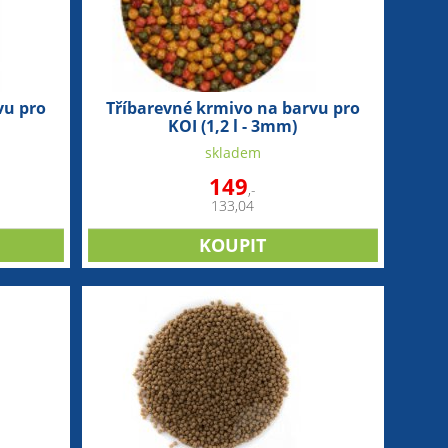
vu pro
Tříbarevné krmivo na barvu pro
KOI (1,2 l - 3mm)
skladem
149
,-
133,04