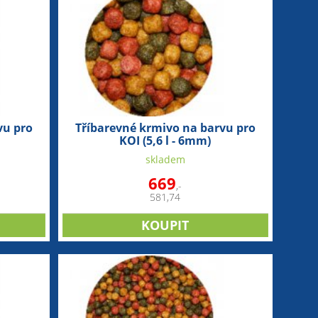
vu pro
Tříbarevné krmivo na barvu pro
KOI (5,6 l - 6mm)
skladem
669
,-
581,74