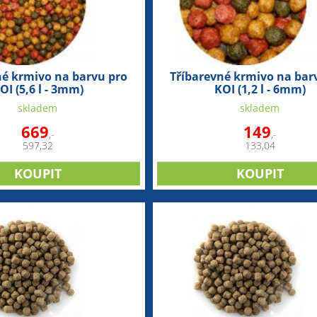
né krmivo na barvu pro
Tříbarevné krmivo na bar
OI (5,6 l - 3mm)
KOI (1,2 l - 6mm)
skladem
skladem
669
149
,-
,-
597,32
133,04