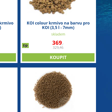
 krmivo
KOI colour krmivo na barvu pro
)
KOI (3,5 l - 7mm)
skladem
369
,-
tip
329,46