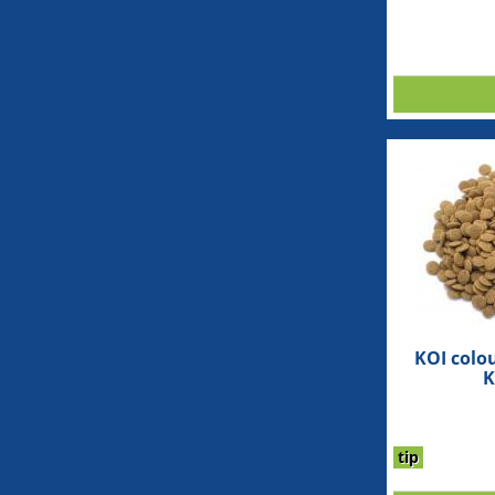
KOI colo
K
tip