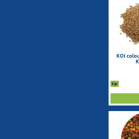
KOI colo
K
tip