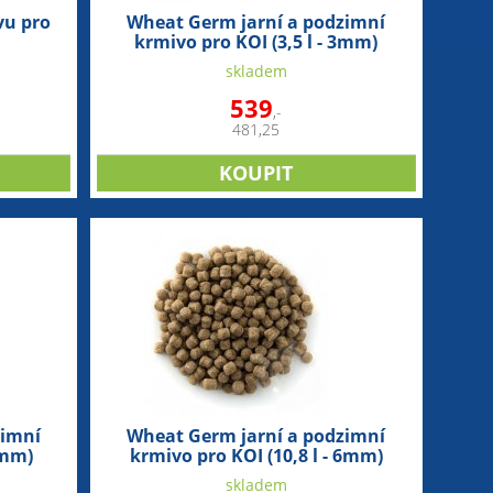
vu pro
Wheat Germ jarní a podzimní
krmivo pro KOI (3,5 l - 3mm)
skladem
539
,-
481,25
zimní
Wheat Germ jarní a podzimní
6mm)
krmivo pro KOI (10,8 l - 6mm)
skladem