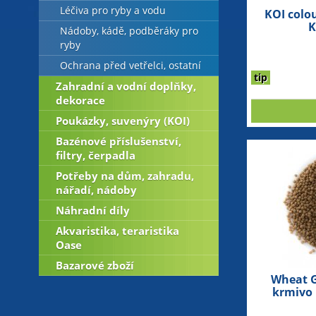
Léčiva pro ryby a vodu
KOI colo
K
Nádoby, kádě, podběráky pro
ryby
Ochrana před vetřelci, ostatní
tip
Zahradní a vodní doplňky,
dekorace
Poukázky, suvenýry (KOI)
Bazénové příslušenství,
filtry, čerpadla
Potřeby na dům, zahradu,
nářadí, nádoby
Náhradní díly
Akvaristika, teraristika
Oase
Bazarové zboží
Wheat G
krmivo 