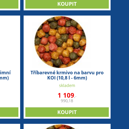
zimní
Tříbarevné krmivo na barvu pro
6mm)
KOI (10,8 l - 6mm)
skladem
1 109
,-
990,18