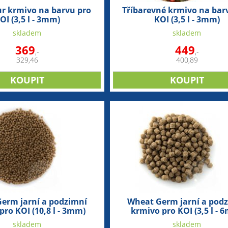
ur krmivo na barvu pro
Tříbarevné krmivo na bar
OI (3,5 l - 3mm)
KOI (3,5 l - 3mm)
skladem
skladem
369
449
,-
,-
329,46
400,89
erm jarní a podzimní
Wheat Germ jarní a pod
pro KOI (10,8 l - 3mm)
krmivo pro KOI (3,5 l - 
skladem
skladem