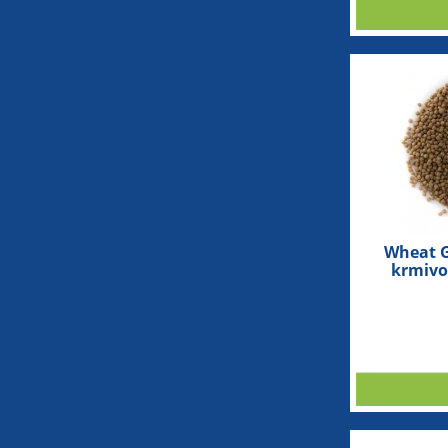
Wheat G
krmivo 