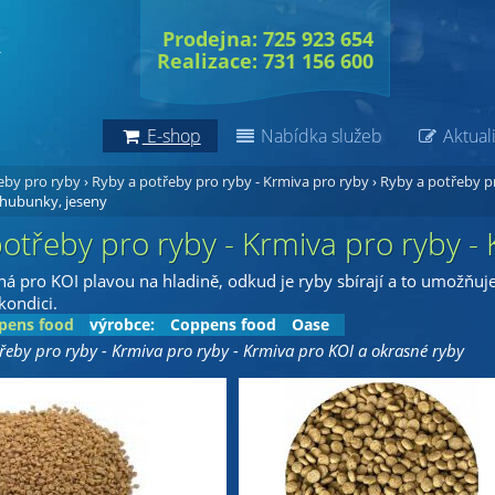
Prodejna: 725 923 654
Realizace: 731 156 600
E-shop
Nabídka služeb
Aktuali
eby pro ryby
›
Ryby a potřeby pro ryby - Krmiva pro ryby
›
Ryby a potřeby pr
chubunky, jeseny
otřeby pro ryby - Krmiva pro ryby -
á pro KOI plavou na hladině, odkud je ryby sbírají a to umožňuje 
 kondici.
pens food
výrobce:
Coppens food
Oase
řeby pro ryby - Krmiva pro ryby - Krmiva pro KOI a okrasné ryby