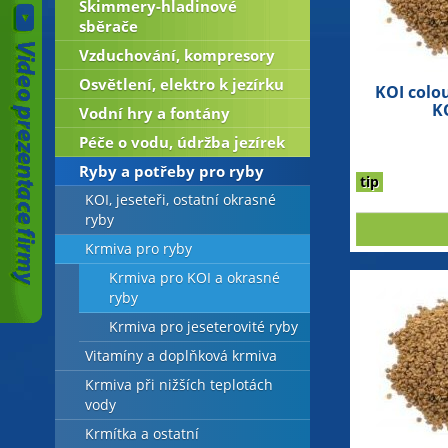
Skimmery-hladinové
sběrače
Vzduchování, kompresory
Osvětlení, elektro k jezírku
KOI colo
K
Vodní hry a fontány
Péče o vodu, údržba jezírek
Ryby a potřeby pro ryby
tip
KOI, jeseteři, ostatní okrasné
ryby
Krmiva pro ryby
Krmiva pro KOI a okrasné
ryby
Krmiva pro jeseterovité ryby
Vitamíny a doplňková krmiva
Krmiva při nižších teplotách
vody
Krmítka a ostatní