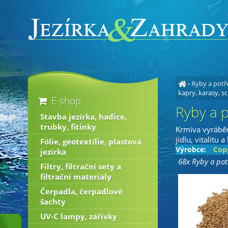
›
Ryby a potř
kapry, karasy, s
E-shop
Ryby a p
Stavba jezírka, hadice,
trubky, fitinky
Krmiva vyráběn
jídlu, vitalitu a
Fólie, geotextílie, plastová
Výrobce:
Cop
jezírka
68x Ryby a pot
Filtry, filtrační sety a
filtrační materiály
Čerpadla, čerpadlové
šachty
UV-C lampy, zářivky