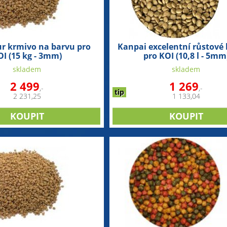
ur krmivo na barvu pro
Kanpai excelentní růstové
OI (15 kg - 3mm)
pro KOI (10,8 l - 5mm
skladem
skladem
2 499
1 269
,-
,-
tip
2 231,25
1 133,04