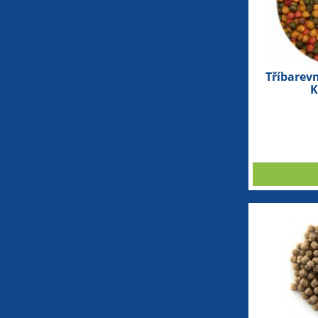
Tříbarev
K