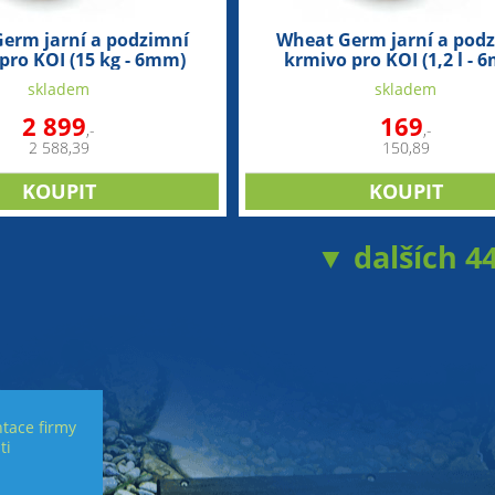
erm jarní a podzimní
Wheat Germ jarní a pod
pro KOI (15 kg - 6mm)
krmivo pro KOI (1,2 l - 
skladem
skladem
2 899
169
,-
,-
2 588,39
150,89
▼ dalších 4
tace firmy
ti