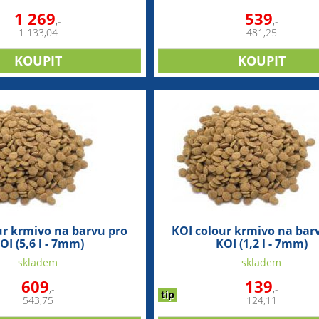
1 269
539
,-
,-
1 133,04
481,25
ur krmivo na barvu pro
KOI colour krmivo na bar
OI (5,6 l - 7mm)
KOI (1,2 l - 7mm)
skladem
skladem
609
139
,-
,-
tip
543,75
124,11