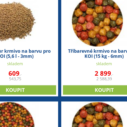
ur krmivo na barvu pro
Tříbarevné krmivo na bar
OI (5,6 l - 3mm)
KOI (15 kg - 6mm)
skladem
skladem
609
2 899
,-
,-
543,75
2 588,39