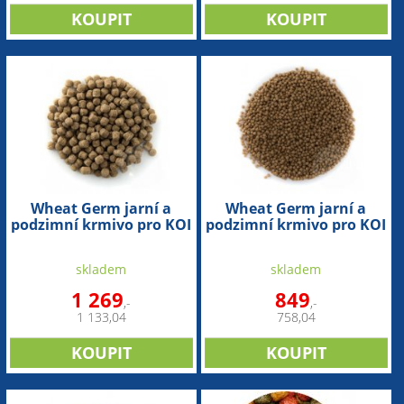
Wheat Germ jarní a
Wheat Germ jarní a
podzimní krmivo pro KOI
podzimní krmivo pro KOI
(10,8 l - 6mm)
(5,6 l - 3mm)
skladem
skladem
1 269
849
,-
,-
1 133,04
758,04