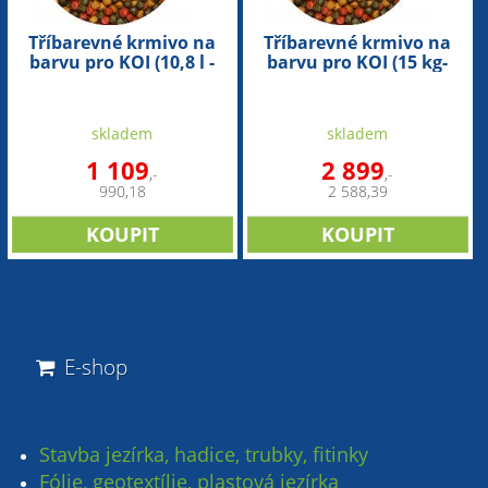
Tříbarevné krmivo na
Tříbarevné krmivo na
barvu pro KOI (10,8 l -
barvu pro KOI (15 kg-
3mm)
3mm)
skladem
skladem
1 109
2 899
,-
,-
990,18
2 588,39
E-shop
Stavba jezírka, hadice, trubky, fitinky
Fólie, geotextílie, plastová jezírka