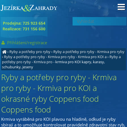
Prodejna: 725 923 654
Realizace: 731 156 600
Přihlášení/registrace
›
Ryby a potřeby pro ryby
›
Ryby a potřeby pro ryby - Krmiva pro ryby
›
Ryby a potřeby pro ryby - Krmiva pro ryby - Krmiva pro KOI a
›
Ryby a
potřeby pro ryby - Krmiva pro
- krmiva pro KOI kapry, karasy,
schubunky, jeseny
Ryby a potřeby pro ryby - Krmiva
pro ryby - Krmiva pro KOI a
okrasné ryby Coppens food
Coppens food
Krmiva vyráběná pro KOI plavou na hladině, odkud je ryby
sbírají a to umožňuje kontrolovat pravidelně zdravotní stav ryb,