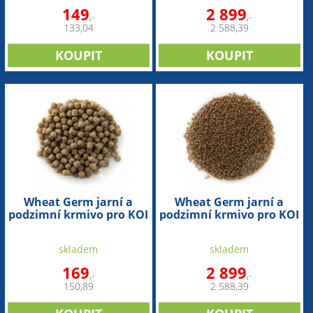
149
2 899
,-
,-
133,04
2 588,39
Wheat Germ jarní a
Wheat Germ jarní a
podzimní krmivo pro KOI
podzimní krmivo pro KOI
(1,2 l - 6mm)
(15 kg - 3mm)
skladem
skladem
169
2 899
,-
,-
150,89
2 588,39