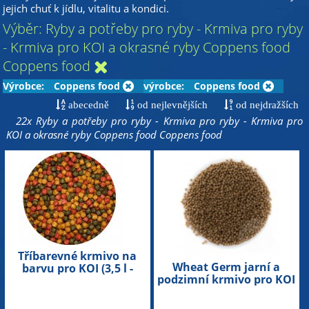
jejich chuť k jídlu, vitalitu a kondici.
Výběr: Ryby a potřeby pro ryby - Krmiva pro ryby
- Krmiva pro KOI a okrasné ryby Coppens food
Coppens food
Výrobce:
Coppens food
výrobce:
Coppens food
abecedně
od nejlevnějších
od nejdražších
22x Ryby a potřeby pro ryby - Krmiva pro ryby - Krmiva pro
KOI a okrasné ryby Coppens food Coppens food
Tříbarevné krmivo na
Wheat Germ jarní a
barvu pro KOI (3,5 l -
podzimní krmivo pro KOI
3mm)
(3,5 l - 3mm)