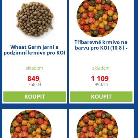
Tříbarevné krmivo na
Wheat Germ jarní a
barvu pro KOI (10,8 l -
podzimní krmivo pro KOI
6mm)
(5,6 l - 6mm)
skladem
skladem
849
1 109
,-
,-
758,04
990,18