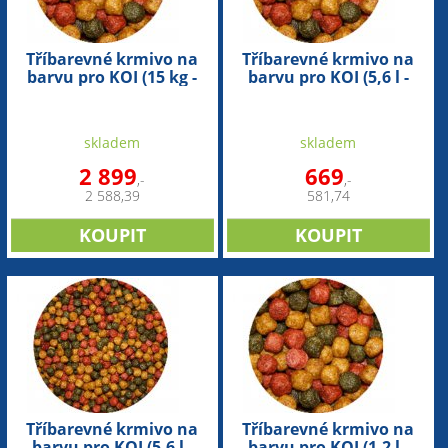
Tříbarevné krmivo na
Tříbarevné krmivo na
barvu pro KOI (15 kg -
barvu pro KOI (5,6 l -
6mm)
6mm)
skladem
skladem
2 899
669
,-
,-
2 588,39
581,74
Tříbarevné krmivo na
Tříbarevné krmivo na
barvu pro KOI (5,6 l -
barvu pro KOI (1,2 l -