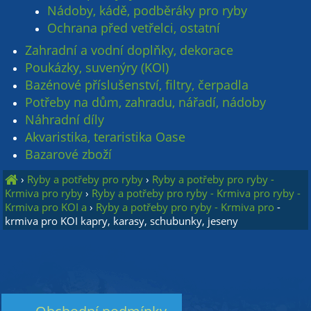
Nádoby, kádě, podběráky pro ryby
Ochrana před vetřelci, ostatní
Zahradní a vodní doplňky, dekorace
Poukázky, suvenýry (KOI)
Bazénové příslušenství, filtry, čerpadla
Potřeby na dům, zahradu, nářadí, nádoby
Náhradní díly
Akvaristika, teraristika Oase
Bazarové zboží
›
Ryby a potřeby pro ryby
›
Ryby a potřeby pro ryby -
Krmiva pro ryby
›
Ryby a potřeby pro ryby - Krmiva pro ryby -
Krmiva pro KOI a
›
Ryby a potřeby pro ryby - Krmiva pro
-
krmiva pro KOI kapry, karasy, schubunky, jeseny