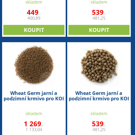
skladem
skladem
449
539
,-
,-
400,89
481,25
Wheat Germ jarní a
Wheat Germ jarní a
podzimní krmivo pro KOI
podzimní krmivo pro KOI
(10,8 l - 3mm)
(3,5 l - 6mm)
skladem
skladem
1 269
539
,-
,-
1 133,04
481,25