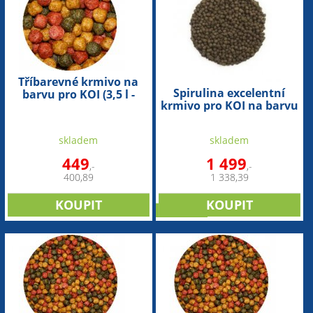
Tříbarevné krmivo na
Spirulina excelentní
barvu pro KOI (3,5 l -
krmivo pro KOI na barvu
6mm)
(10,8 l - 3mm)
skladem
skladem
449
1 499
,-
,-
400,89
1 338,39
NOVINKA