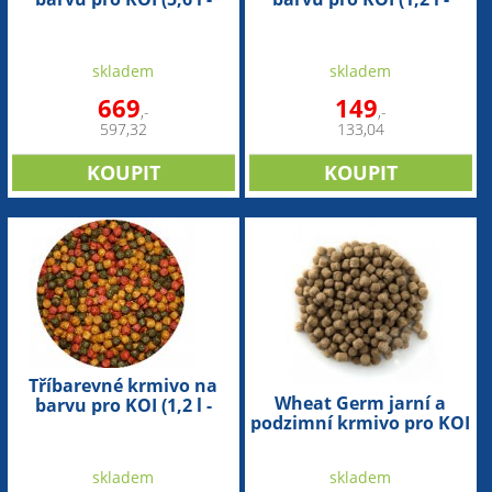
3mm)
6mm)
skladem
skladem
669
149
,-
,-
597,32
133,04
Tříbarevné krmivo na
Wheat Germ jarní a
barvu pro KOI (1,2 l -
podzimní krmivo pro KOI
3mm)
(15 kg - 6mm)
skladem
skladem