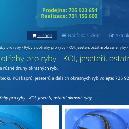
Prodejna: 725 923 654
Realizace: 731 156 600
E-shop
Nabídka služeb
Aktuali
eby pro ryby
›
Ryby a potřeby pro ryby - KOI, jeseteři, ostatní okrasné ryby
-
otřeby pro ryby - KOI, jeseteři, osta
e různé druhy okrasných ryb.
abídku KOI kaprů, jeseterů a dalších okrasných ryb volejte: 725 9
eby pro ryby - KOI, jeseteři, ostatní okrasné ryby