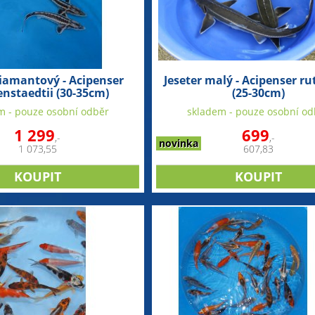
diamantový - Acipenser
Jeseter malý - Acipenser r
enstaedtii (30-35cm)
(25-30cm)
m - pouze osobní odběr
skladem - pouze osobní od
1 299
699
,-
,-
novinka
1 073,55
607,83