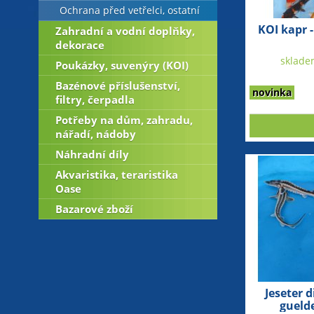
Ochrana před vetřelci, ostatní
KOI kapr -
Zahradní a vodní doplňky,
dekorace
sklade
Poukázky, suvenýry (KOI)
Bazénové příslušenství,
novinka
filtry, čerpadla
Potřeby na dům, zahradu,
nářadí, nádoby
Náhradní díly
Akvaristika, teraristika
Oase
Bazarové zboží
Jeseter 
gueld