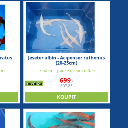
ratus
Jeseter albín - Acipenser ruthenus
(20-25cm)
běr
skladem - pouze osobní odběr
699
,-
novinka
607,83