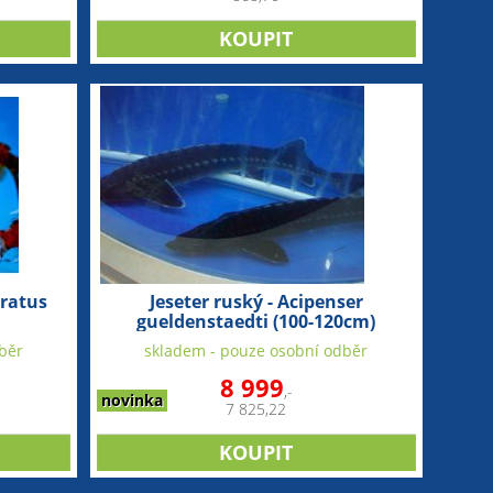
ratus
Jeseter ruský - Acipenser
gueldenstaedti (100-120cm)
běr
skladem - pouze osobní odběr
8 999
,-
novinka
7 825,22