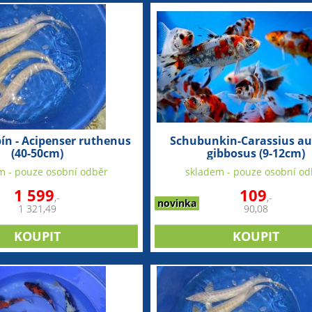
bín - Acipenser ruthenus
Schubunkin-Carassius au
(40-50cm)
gibbosus (9-12cm)
m - pouze osobní odběr
skladem - pouze osobní od
1 599
109
,-
,-
novinka
1 321,49
90,08