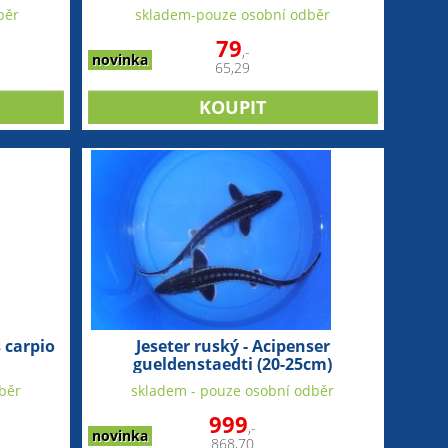
běr
skladem-pouze osobní odběr
79
,-
novinka
65,29
 carpio
Jeseter ruský - Acipenser
gueldenstaedti (20-25cm)
běr
skladem - pouze osobní odběr
999
,-
novinka
868,70