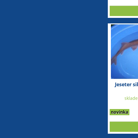
Jeseter s
sklad
novinka