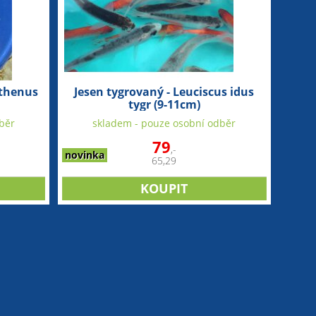
uthenus
Jesen tygrovaný - Leuciscus idus
tygr (9-11cm)
běr
skladem - pouze osobní odběr
79
,-
novinka
65,29