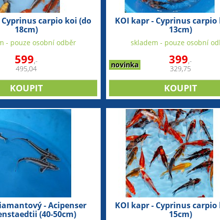
 Cyprinus carpio koi (do
KOI kapr - Cyprinus carpio 
18cm)
13cm)
m - pouze osobní odběr
skladem - pouze osobní od
599
399
,-
,-
novinka
495,04
329,75
diamantový - Acipenser
KOI kapr - Cyprinus carpio 
enstaedtii (40-50cm)
15cm)