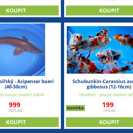
ibiřský - Acipenser baeri
Schubunkin-Carassius au
(40-50cm)
gibbosus (12-16cm)
em-pouze osobní odběr
skladem - pouze osobní od
999
199
,-
,-
novinka
825,62
164,46