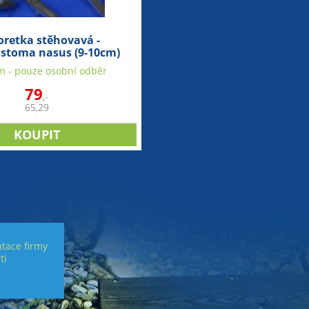
oretka stěhovavá -
stoma nasus (9-10cm)
m - pouze osobní odběr
79
,-
65,29
tace firmy
ti