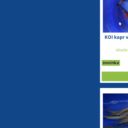
KOI kapr v
sklad
novinka