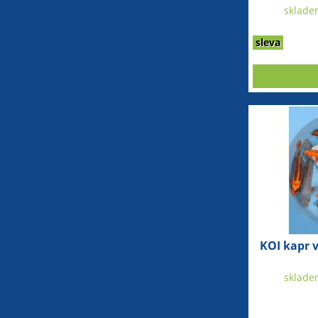
sklade
sleva
KOI kapr v
sklade