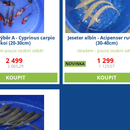
ýběr A - Cyprinus carpio
Jeseter albín - Acipenser r
koi (20-30cm)
(30-40cm)
em-pouze osobní odběr
skladem - pouze osobní od
2 499
1 299
,-
,-
NOVINKA
2 065,29
1 129,57