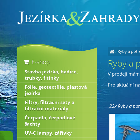
›
Ryby a potř
Ryby a p
E-shop
Stavba jezírka, hadice,
V prodeji mám
trubky, fitinky
Pro aktuální n
Fólie, geotextílie, plastová
jezírka
Filtry, filtrační sety a
22x Ryby a potř
filtrační materiály
Čerpadla, čerpadlové
šachty
UV-C lampy, zářivky