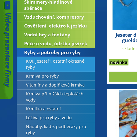
Skimmery-hladinové
sběrače
Vzduchování, kompresory
Osvětlení, elektro k jezírku
Vodní hry a fontány
Jeseter 
gueld
Péče o vodu, údržba jezírek
sklade
Ryby a potřeby pro ryby
KOI, jeseteři, ostatní okrasné
novinka
ryby
Krmiva pro ryby
Vitamíny a doplňková krmiva
Krmiva při nižších teplotách
vody
Krmítka a ostatní
Léčiva pro ryby a vodu
Nádoby, kádě, podběráky pro
ryby