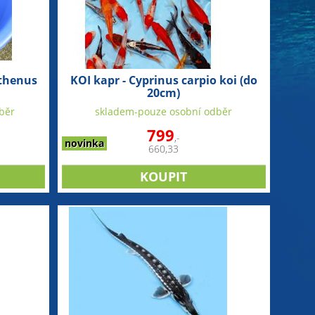
uthenus
KOI kapr - Cyprinus carpio koi (do
20cm)
běr
skladem-pouze osobní odběr
799
,-
novinka
660,33