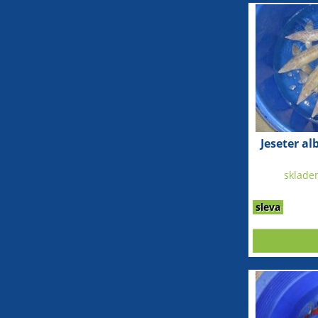
Jeseter al
sklade
sleva