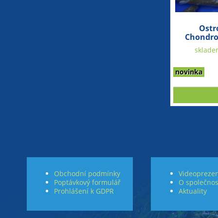
Ostr
Chondro
sklade
novinka
Obchodní podmínky
Videoprezen
Poptávkový formulář
O společnos
Prohlášení k GDPR
Aktuality