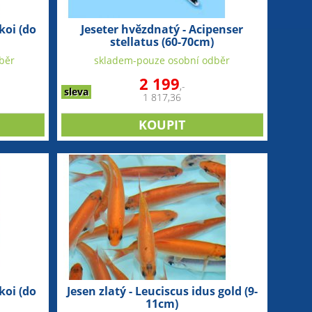
koi (do
Jeseter hvězdnatý - Acipenser
stellatus (60-70cm)
běr
skladem-pouze osobní odběr
2 199
,-
sleva
1 817,36
koi (do
Jesen zlatý - Leuciscus idus gold (9-
11cm)