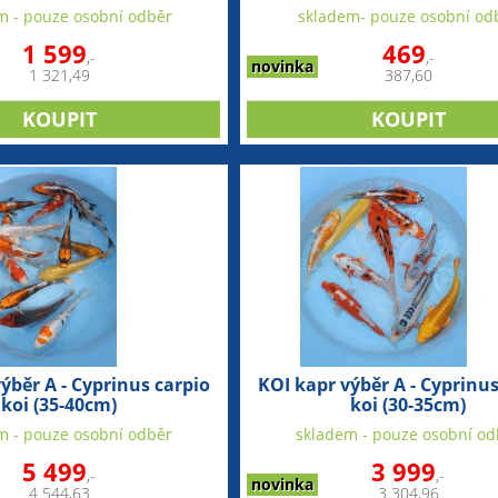
m - pouze osobní odběr
skladem- pouze osobní od
1 599
469
,-
,-
novinka
1 321,49
387,60
ýběr A - Cyprinus carpio
KOI kapr výběr A - Cyprinus
koi (35-40cm)
koi (30-35cm)
m - pouze osobní odběr
skladem - pouze osobní od
5 499
3 999
,-
,-
novinka
4 544,63
3 304,96