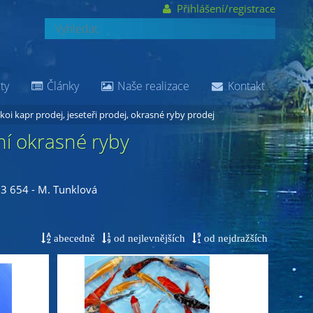
Přihlášení/registrace
ty
Články
Naše realizace
Kontakt
 koi kapr prodej, jeseteři prodej, okrasné ryby prodej
tní okrasné ryby
23 654 - M. Tunklová
abecedně
od nejlevnějších
od nejdražších