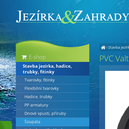
›
Stavba jezírk
PVC Val
E-shop
Stavba jezírka, hadice,
trubky, fitinky
Tvarovky, fitinky
Flexibilní tvarovky
Hadice, trubky
PP armatury
Dnové vpusti, příruby
Šoupata