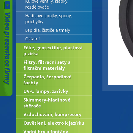
Kulové ventily, klapky,
rozdělovače
Hadicové spojky, spony,
příchytky
Lepidla, čističe a tmely
Ostatní
Fólie, geotextílie, plastová
jezírka
Filtry, filtrační sety a
filtrační materiály
Čerpadla, čerpadlové
šachty
UV-C lampy, zářivky
Skimmery-hladinové
sběrače
Vzduchování, kompresory
Osvětlení, elektro k jezírku
Vodní hry a fontány