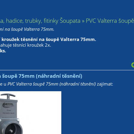
ka, hadice, trubky, fitinky Šoupata » PVC Valterra šou
ní na šoupě Valterra 75mm.
 kroužek těsnění na šoupě Valterra 75mm.
huje těsnící kroužek 2x.
ks.
a šoupě 75mm (náhradní těsnění)
že u
PVC Valterra šoupě 75mm (náhradní těsnění)
zajímat: