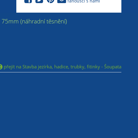
fanoušci s námi
pě 75mm (náhradní těsnění)
přejít na Stavba jezírka, hadice, trubky, fitinky - Šoupata