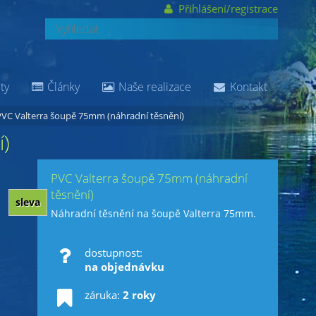
Přihlášení/registrace
ty
Články
Naše realizace
Kontakt
VC Valterra šoupě 75mm (náhradní těsnění)
í)
PVC Valterra šoupě 75mm (náhradní
těsnění)
sleva
Náhradní těsnění na šoupě Valterra 75mm.
dostupnost:
na objednávku
záruka:
2 roky