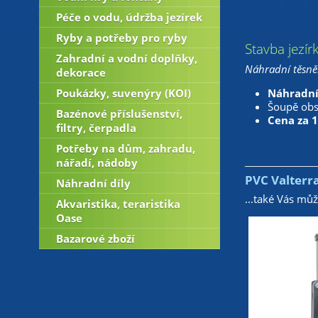
Péče o vodu, údržba jezírek
Ryby a potřeby pro ryby
Stavba jezír
Zahradní a vodní doplňky,
Náhradní těsně
dekorace
Poukázky, suvenýry (KOI)
Náhradní
Šoupě obsa
Bazénové příslušenství,
Cena za 1
filtry, čerpadla
Potřeby na dům, zahradu,
nářadí, nádoby
PVC Valterr
Náhradní díly
...také Vás mů
Akvaristika, teraristika
Oase
Bazarové zboží