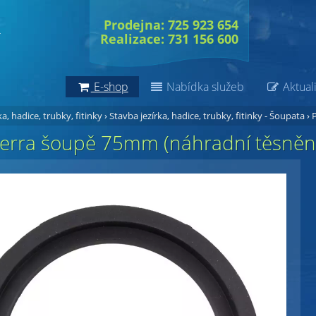
Prodejna: 725 923 654
Realizace: 731 156 600
E-shop
Nabídka služeb
Aktuali
a, hadice, trubky, fitinky
›
Stavba jezírka, hadice, trubky, fitinky - Šoupata
›
P
terra šoupě 75mm (náhradní těsněn