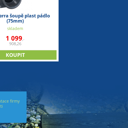
erra šoupě plast pádlo
(75mm)
skladem
1 099
,-
908,26
tace firmy
ti