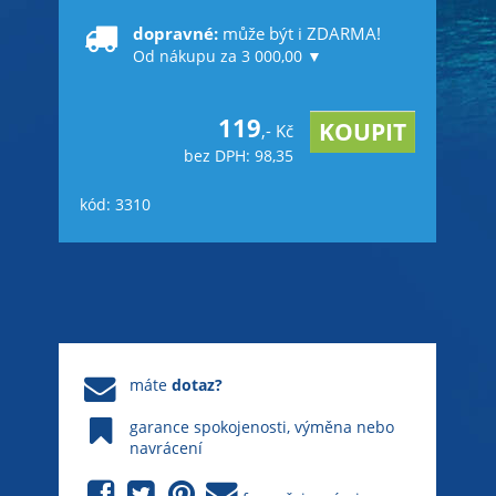
dopravné:
může být i ZDARMA!
Od nákupu za 3 000,00 ▼
119
,- Kč
bez DPH: 98,35
kód: 3310
máte
dotaz?
garance spokojenosti, výměna nebo
navrácení