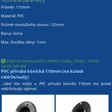
Průměr: 110mm
Materiál: PVC
Průměr montážního otvoru: 120mm
Barva: černá
Max. tloušťka stěny: 1mm
přejít na Stavba jezírka, hadice, trubky, fitinky - Dnové
vpusti, příruby
PVC příruba kónická 110mm (na kulaté
nádrže/sudy)
...také Vás může u
PVC příruba kónická 110mm (na kulaté
nádrže/sudy)
zajímat: