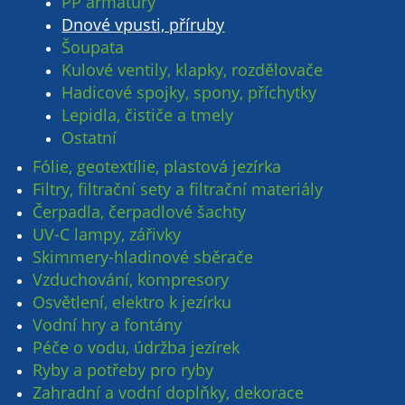
PP armatury
Dnové vpusti, příruby
Šoupata
Kulové ventily, klapky, rozdělovače
Hadicové spojky, spony, příchytky
Lepidla, čističe a tmely
Ostatní
Fólie, geotextílie, plastová jezírka
Filtry, filtrační sety a filtrační materiály
Čerpadla, čerpadlové šachty
UV-C lampy, zářivky
Skimmery-hladinové sběrače
Vzduchování, kompresory
Osvětlení, elektro k jezírku
Vodní hry a fontány
Péče o vodu, údržba jezírek
Ryby a potřeby pro ryby
Zahradní a vodní doplňky, dekorace