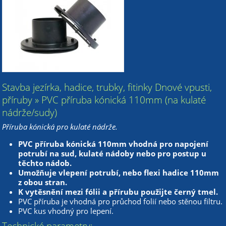
Stavba jezírka, hadice, trubky, fitinky Dnové vpusti,
příruby » PVC příruba kónická 110mm (na kulaté
nádrže/sudy)
Příruba kónická pro kulaté nádrže.
PVC příruba kónická 110mm vhodná pro napojení
potrubí na sud, kulaté nádoby nebo pro postup u
těchto nádob.
Umožňuje vlepení potrubí, nebo flexi hadice 110mm
z obou stran.
K vytěsnění mezi fólii a přírubu použijte černý tmel.
PVC příruba je vhodná pro průchod folií nebo stěnou filtru.
PVC kus vhodný pro lepení.
Technické parametry: