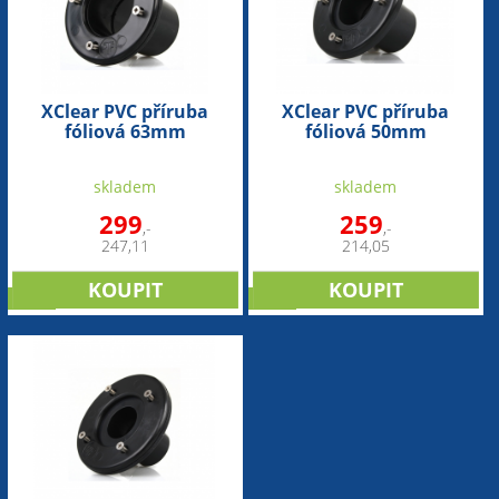
XClear PVC příruba
XClear PVC příruba
fóliová 63mm
fóliová 50mm
skladem
skladem
299
259
,-
,-
247,11
214,05
sleva
sleva