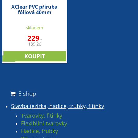
XClear PVC příruba
fóliová 40mm
skladem
229
,-
189,26
sleva
E-shop
Stavba jezírka, hadice, trubky, fitinky
Tvarovky, fitinky
Flexibilní tvarovky
Hadice, trubky