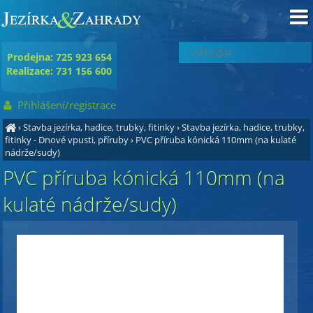
Prodejna: 725 923 654
Realizace: 731 156 600
Přihlášení/registrace
›
Stavba jezírka, hadice, trubky, fitinky
›
Stavba jezírka, hadice, trubky,
fitinky - Dnové vpusti, příruby
›
PVC příruba kónická 110mm (na kulaté
nádrže/sudy)
PVC příruba kónická 110mm (na
kulaté nádrže/sudy)