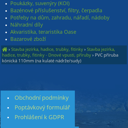
Poukázky, suvenýry (KOI)
Bazénové příslušenství, filtry, čerpadla
Potřeby na dům, zahradu, nářadí, nádoby
Náhradní díly
Akvaristika, teraristika Oase
Bazarové zboží
›
Stavba jezírka, hadice, trubky, fitinky
›
Stavba jezírka,
hadice, trubky, fitinky - Dnové vpusti, příruby
›
PVC příruba
kónická 110mm (na kulaté nádrže/sudy)
Obchodní podmínky
Poptávkový formulář
Prohlášení k GDPR