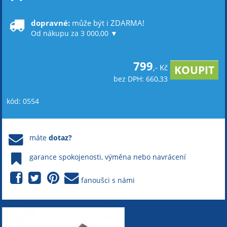
dopravné:
může být i ZDARMA!
Od nákupu za 3 000,00 ▼
799
,- Kč
bez DPH: 660,33
kód: 0554
máte
dotaz?
garance spokojenosti, výměna nebo navrácení
fanoušci s námi