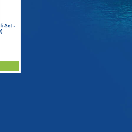
i-Set -
s)