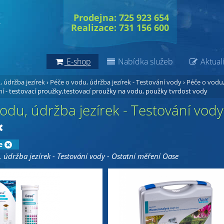
Prodejna: 725 923 654
Realizace: 731 156 600
E-shop
Nabídka služeb
Aktuali
 údržba jezírek
›
Péče o vodu, údržba jezírek - Testování vody
›
Péče o vodu,
ní
- testovací proužky,testovací proužky na vodu, použky tvrdost vody
odu, údržba jezírek - Testování vod
e
, údržba jezírek - Testování vody - Ostatní měření Oase