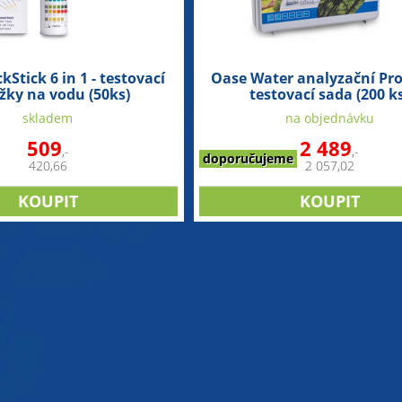
Stick 6 in 1 - testovací
Oase Water analyzační Prof
žky na vodu (50ks)
testovací sada (200 k
skladem
na objednávku
509
2 489
,-
,-
doporučujeme
420,66
2 057,02