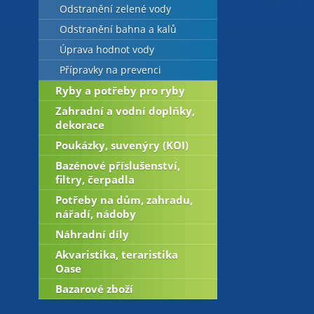
Odstranění zelené vody
Odstranění bahna a kalů
Úprava hodnot vody
Přípravky na prevenci
Ryby a potřeby pro ryby
Zahradní a vodní doplňky,
dekorace
Poukázky, suvenýry (KOI)
Bazénové příslušenství,
filtry, čerpadla
Potřeby na dům, zahradu,
nářadí, nádoby
Náhradní díly
Akvaristika, teraristika
Oase
Bazarové zboží