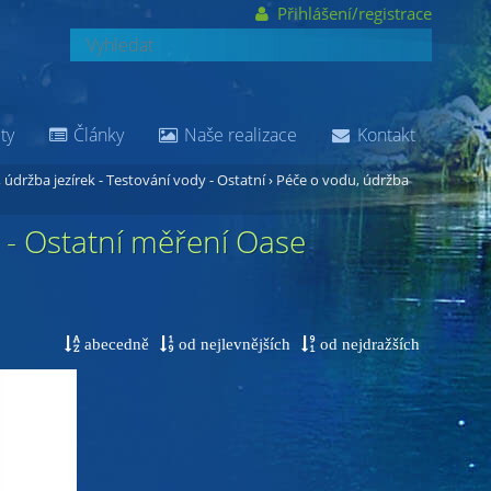
Přihlášení/registrace
ty
Články
Naše realizace
Kontakt
 údržba jezírek - Testování vody - Ostatní
›
Péče o vodu, údržba
y - Ostatní měření Oase
abecedně
od nejlevnějších
od nejdražších