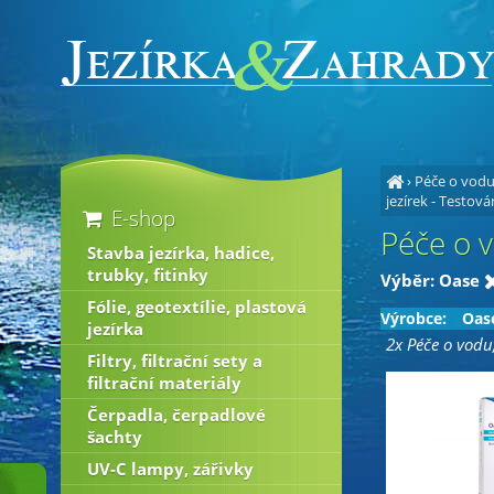
›
Péče o vodu,
jezírek - Testová
E-shop
Péče o v
Stavba jezírka, hadice,
trubky, fitinky
Výběr: Oase
Fólie, geotextílie, plastová
Výrobce:
Oas
jezírka
2x Péče o vodu
Filtry, filtrační sety a
filtrační materiály
Čerpadla, čerpadlové
šachty
UV-C lampy, zářivky