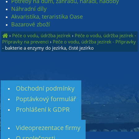
Potřeby na dům, zahradu, nářadí, nádoby
Náhradní díly
Akvaristika, teraristika Oase
Bazarové zboží
›
Péče o vodu, údržba jezírek
›
Péče o vodu, údržba jezírek -
Přípravky na prevenci
›
Péče o vodu, údržba jezírek - Přípravky
- bakterie a enzymy do jezírka, čisté jezírko
Obchodní podmínky
Poptávkový formulář
Prohlášení k GDPR
Videoprezentace firmy
O společnosti