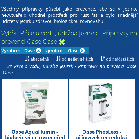
Všechny přípravky působí jako prevence, aby se v jezírku
nevytvářelo vhodné prostředí pro růst řas a bylo snadnější
udržet v jezírku zdravou biologickou rovnováhu.
Výběr: Péče o vodu, údržba jezírek - Přípravky na
prevenci Oase Oase
Výrobce:
Oase
výrobce:
Oase
abecedně
od nejlevnějších
od nejdražších
3x Péče o vodu, údržba jezírek - Přípravky na prevenci Oase
Oase
Oase AquaHumin -
Oase PhosLess -
biologická ochrana před
přípravek na redukci