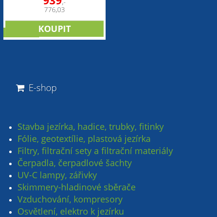
939
,-
776,03
NOVINKA
E-shop
Stavba jezírka, hadice, trubky, fitinky
Fólie, geotextílie, plastová jezírka
Filtry, filtrační sety a filtrační materiály
Čerpadla, čerpadlové šachty
UV-C lampy, zářivky
Skimmery-hladinové sběrače
Vzduchování, kompresory
Osvětlení, elektro k jezírku