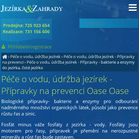
Prodejna: 725 923 654
Realizace: 731 156 600
Přihlášení/registrace
›
Péče o vodu, údržba jezírek
›
Péče o vodu, údržba jezírek - Přípravky
na prevenci
›
Péče o vodu, údržba jezírek - Přípravky
- bakterie a enzymy
do jezírka, čisté jezírko
Péče o vodu, údržba jezírek -
Přípravky na prevenci Oase Oase
Biologické přípravky- bakterie a enzymy pro odbourání
nadměrného množství organických látek, působí jako prevence
růstu řas a sinic.
Fosfát minus váže fosfáty z jezírka - vody. Fosfáty jsou
motorem pro řasy, přípravek je přemění na nerozpustné
minerály a růst řas bude zastaven.