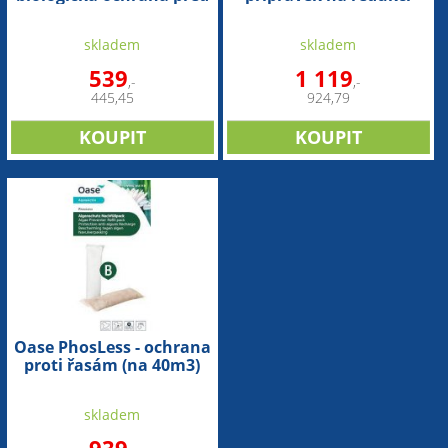
řasami (10 l na 10m3)
růstu řas (na 40m3)
skladem
skladem
539
1 119
,-
,-
445,45
924,79
Oase PhosLess - ochrana
proti řasám (na 40m3)
skladem