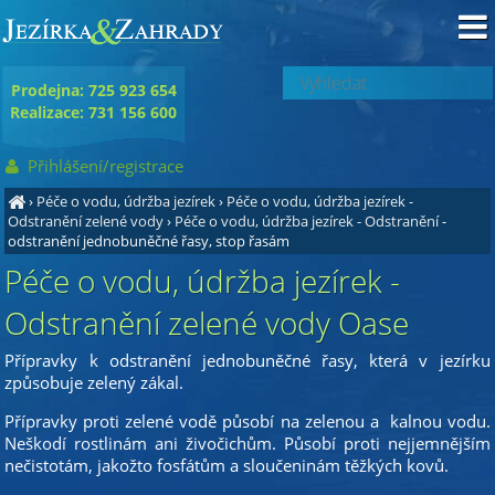
Prodejna: 725 923 654
Realizace: 731 156 600
Přihlášení/registrace
›
Péče o vodu, údržba jezírek
›
Péče o vodu, údržba jezírek -
Odstranění zelené vody
›
Péče o vodu, údržba jezírek - Odstranění
-
odstranění jednobuněčné řasy, stop řasám
Péče o vodu, údržba jezírek -
Odstranění zelené vody Oase
Přípravky k odstranění jednobuněčné řasy, která v jezírku
způsobuje zelený zákal.
Přípravky proti zelené vodě působí na zelenou a kalnou vodu.
Neškodí rostlinám ani živočichům. Působí proti nejjemnějším
nečistotám, jakožto fosfátům a sloučeninám těžkých kovů.