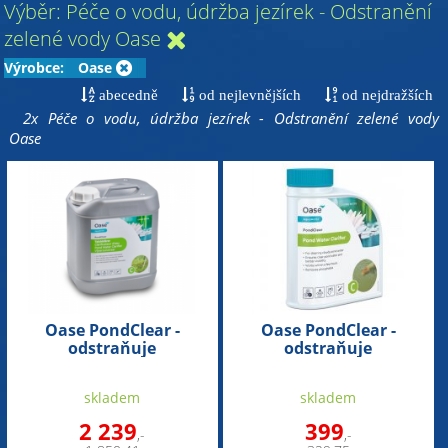
Výběr: Péče o vodu, údržba jezírek - Odstranění
zelené vody Oase
Výrobce:
Oase
abecedně
od nejlevnějších
od nejdražších
2x Péče o vodu, údržba jezírek - Odstranění zelené vody
Oase
Oase PondClear -
Oase PondClear -
odstraňuje
odstraňuje
zelenou/zakalenou vodu
zelenou/zakalenou vodu
(5l na 100m3)
(500ml na 10m3)
skladem
skladem
2 239
399
,-
,-