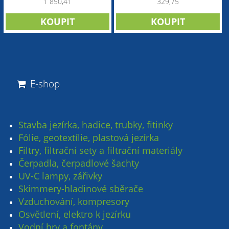
1 850,41
329,75
E-shop
Stavba jezírka, hadice, trubky, fitinky
Fólie, geotextílie, plastová jezírka
Filtry, filtrační sety a filtrační materiály
Čerpadla, čerpadlové šachty
UV-C lampy, zářivky
Skimmery-hladinové sběrače
Vzduchování, kompresory
Osvětlení, elektro k jezírku
Vodní hry a fontány