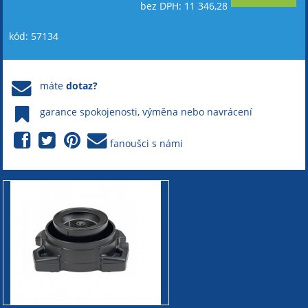
bez DPH: 11 346,28
kód: 57134
máte
dotaz?
garance spokojenosti, výměna nebo navrácení
fanoušci s námi