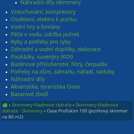
Náhradní díly skimmery
Vzduchování, kompresory
Osvětlení, elektro k jezírku
Vodní hry a fontány
Péče o vodu, údržba jezírek
Ryby a potřeby pro ryby
Zahradní a vodní doplňky, dekorace
Poukázky, suvenýry (KOI)
Bazénové příslušenství, filtry, čerpadla
Potřeby na dům, zahradu, nářadí, nádoby
Náhradní díly
Akvaristika, teraristika Oase
Bazarové zboží
›
Skimmery-hladinové sběrače
›
Skimmery-hladinové
sběrače - Skimmery
›
Oase Profiskim 100 (jezírkový skimmer
na 80 m2)