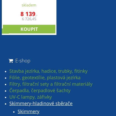
skladem
8 139
,-
6 726,45
tip
E-shop
Stavba jezírka, hadice, trubky, fitinky
Fólie, geotextílie, plastová jezírka
Filtry, filtrační sety a filtrační materiály
Čerpadla, čerpadlové šachty
UV-C lampy, zářivky
Skimmery-hladinové sběrače
Skimmery