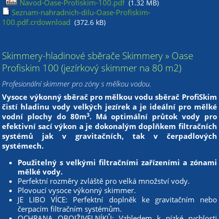
Navod-Oase-Profiskim-100.pdf
(1.32 MB)
Seznam-nahradnich-dilu-Oase-Profiskim-
100.pdf.crdownload
(372.6 kB)
Skimmery-hladinové sběrače Skimmery » Oase
Profiskim 100 (jezírkový skimmer na 80 m2)
Profesionální skimmer pro zóny s mělkou vodou.
Vysoce výkonný sběrač pro mělkou vodu sběrač ProfiSkim
čistí hladinu vody velkých jezírek a je ideální pro mělké
3
vodní plochy do 80m
. Má optimální průtok vody pro
efektivní sací výkon a je dokonalým doplňkem filtračních
systémů jak v gravitačních, tak v čerpadlových
systémech.
Použitelný s velkými filtračními zařízeními a zónami
mělké vody.
Perfektní rozměry zvláště pro velká množství vody.
Plovoucí vysoce výkonný skimmer.
JE LIBO VÍCE: Perfektní doplněk ke gravitačním nebo
čerpacím filtračním systémům.
OCHRANA OBOJŽIVELNÍKŮ: Vzhledem k nízké rychlosti