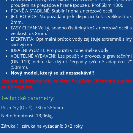
proudění na přepadové hraně (pouze u ProfiSkim 100).
PEVNĚ A STABILNĚ: Stabilní noha z nerezové oceli.
JE LIBO VÍCE: Na požádání je k dispozici koš s velikostí ok
2mm.
EASY CLEAN: Velký, snadno čistitelný koš z nerezové oceli s
velikostí ok 8mm.
EFEKTIVITA: Optimální průtok vody zajišťuje extrémně silný
sací výkon.
IDEÁLNÍ VYUŽITÍ: Pro použití v zóně mělké vody.
VOLITELNÉ VYBAVENÍ: Lze použít v provozu s gravitačními
(DN 110) nebo klasickými čerpadly (včetně adaptéru 2"
(50mm).
Nový model, který se už nezasekává!!
Seznam náhradních dílů na Oase ProfiSkim 100
máme uveden
pod fotogalerií.
Technické parametry:
Rozměry (D x Š): 780 x 585mm
Netto hmotnost: 13,06kg
Záruka (+ záruka na vyžádání): 3+2 roky