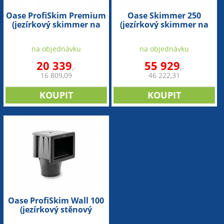
Oase ProfiSkim Premium
Oase Skimmer 250
(jezírkový skimmer na
(jezírkový skimmer na
65m2)
250 m²)
na objednávku
na objednávku
20 339
55 929
,-
,-
16 809,09
46 222,31
Oase ProfiSkim Wall 100
(jezírkový stěnový
skimmer na 30m3)