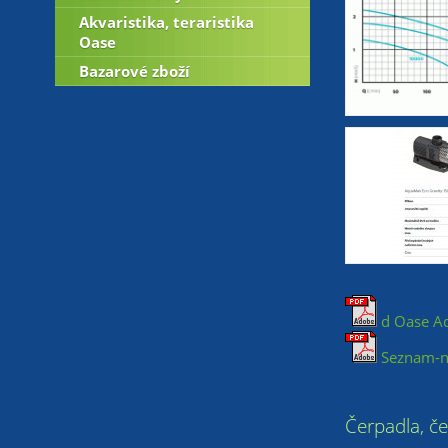
Akvaristika, teraristika
Oase
Bazarové zboží
d Oase Aq
Seznam-na
Čerpadla, č