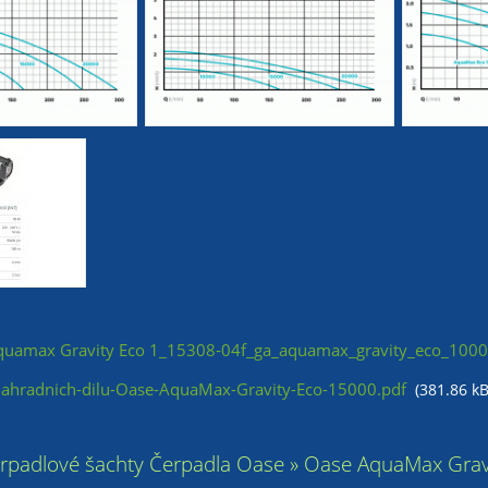
uamax Gravity Eco 1_15308-04f_ga_aquamax_gravity_eco_1000
hradnich-dilu-Oase-AquaMax-Gravity-Eco-15000.pdf
(381.86 kB
erpadlové šachty Čerpadla Oase » Oase AquaMax Gravit