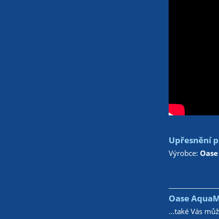
Upřesnění p
Výrobce:
Oase
Oase AquaMa
...také Vás mů