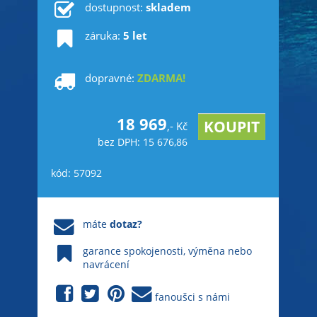
dostupnost:
skladem
záruka:
5 let
dopravné:
ZDARMA!
18 969
,- Kč
bez DPH: 15 676,86
kód: 57092
máte
dotaz?
garance spokojenosti, výměna nebo
navrácení
fanoušci s námi