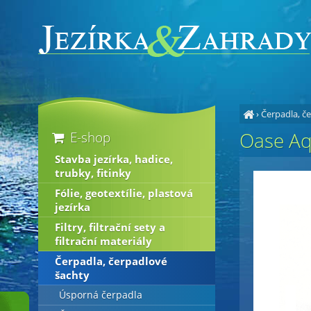
›
Čerpadla, č
Oase Aqu
E-shop
Stavba jezírka, hadice,
trubky, fitinky
Fólie, geotextílie, plastová
jezírka
Filtry, filtrační sety a
filtrační materiály
Čerpadla, čerpadlové
šachty
Úsporná čerpadla