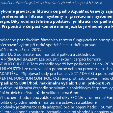
vitační zařízení u jezírek s chovnými rybami a koupacích jezírek.
výkonné gravitační filtrační čerpadlo AquaMax Gravity zaji
profesionální filtrační systémy s gravitačním systéme
rgie. Díky odnímatelnému podstavci je filtrační čerpadlo 
 Při použití v čerpací komoře mimo jezírko je vhodné pro k
dladěno požadavkům filtračních zařízení fungujících na principu 
čerpávací výkon při nízké spotřebě elektrického proudu.
vůči mrazu až do –20°C.
BILITA: S odnímatelnou montážní patkou a základnou.
A PŘÍRODNÍ BAZÉNY: Lze použít v externí čerpací komoře.
VŮČI CHLADU: Toto čerpadlo vydrží bez poškození až do –20 °
NÍ VYUŽITÍ: Lze nastavit jako ponorné nebo na provoz na sucho.
APTÉRU: Připojovací sady pro hadicové (2" / DA 63) a potrubní p
NTAL FUNCTION CONTROL: Ochrana proti zablokování nebo cho
padla: 15.000 l/hod, maximální výtlak: 1,8 m, příkon: 85W.
y efektivní filtrační čerpadlo se silným a spolehlivým čerpacím
ní hrubých nečistot až do velikosti zrna 6mm.
ři suchém chodu nebo zablokování díky EFC („Environmental Func
bilita díky odnímatelné montážní a ustavovací základně.
 dodávky je zahrnuto: sada adaptérů pro připojení hadic (150mm
: toto výkonné gravitační čerpadlo je velmi vhodné k napájení větš