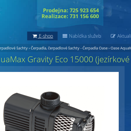
Prodejna: 725 923 654
Realizace: 731 156 600
E-shop
Nabídka služeb
Aktuali
erpadlové šachty
›
Čerpadla, čerpadlové šachty - Čerpadla Oase
›
Oase AquaMa
aMax Gravity Eco 15000 (jezírkové 