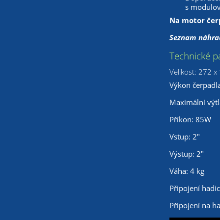
s modulový
Na motor čerp
Seznam náhrad
Technické p
Velikost: 272 
Výkon čerpadla
Maximální výtl
Příkon: 85W
Vstup: 2″
Výstup: 2″
Váha: 4 kg
Připojení hadi
Připojení na ha