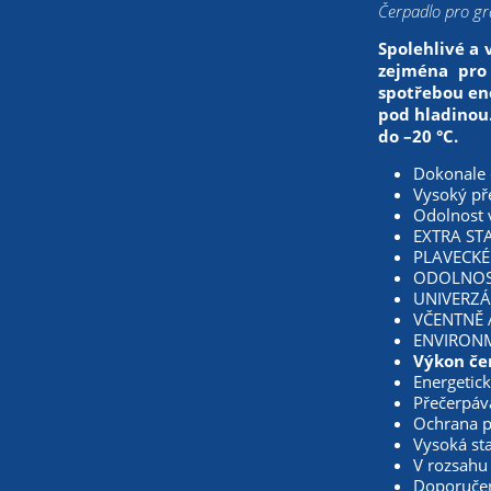
Čerpadlo pro gra
Spolehlivé a 
zejména pro 
spotřebou ene
pod hladinou.
do –20 °C.
Dokonale o
Vysoký pře
Odolnost 
EXTRA STA
PLAVECKÉ 
ODOLNOST 
UNIVERZÁL
VČENTNĚ AD
ENVIRONME
Výkon čer
Energetick
Přečerpává
Ochrana p
Vysoká sta
V rozsahu
Doporučení