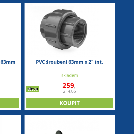
ce 63mm
PVC šroubení 63mm x 2" int.
skladem
259
,-
sleva
214,05