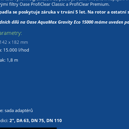
mi filtry Oase ProfiClear Classic a ProfiClear Premium.
adla se poskytuje záruka v trvání 5 let. Na rotor a ostatní 
ních dílů na Oase AquaMax Gravity Eco 15000
máme uveden pod
arametry:
x 142 x 182 mm
: 15.000 l/hod
ak: 1,8 m
ce: sada adaptérů
dici:
2", DA 63, DN 75, DN 110