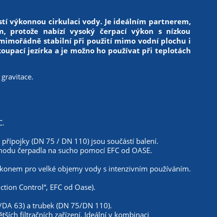
stí výkonnou cirkulaci vody. Je ideálním partnerem,
m, protože nabízí vysoký čerpací výkon s nízkou
mimořádně stabilní při použití mimo vodní plochu i
oupací jezírka a je možno ho používat při teplotách
gravitace.
C.
řípojky (DN 75 / DN 110) jsou součástí balení.
du čerpadla na sucho pomocí EFC od OASE.
 výkonem pro velké objemy vody s intenzivním používáním.
tion Control“, EFC od Oase).
/DA 63) a trubek (DN 75/DN 110).
ích filtračních zařízení. Ideální v kombinaci