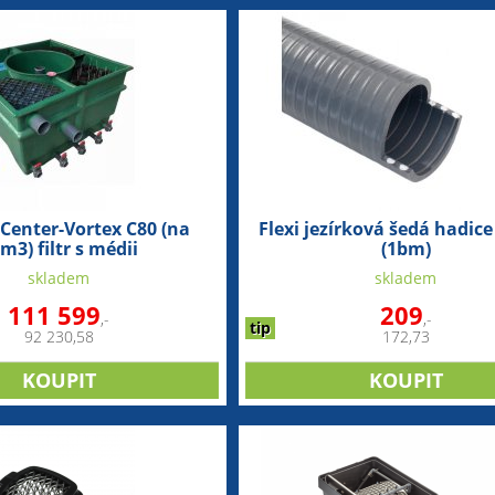
Center-Vortex C80 (na
Flexi jezírková šedá hadi
m3) filtr s médii
(1bm)
skladem
skladem
111 599
209
,-
,-
tip
92 230,58
172,73