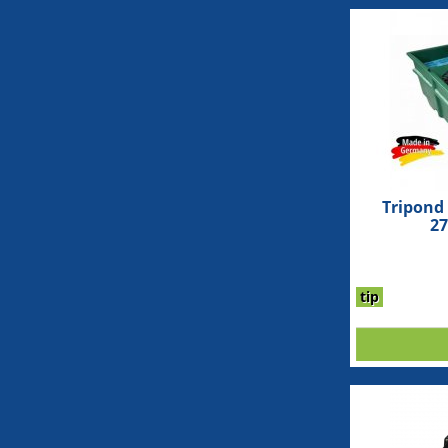
Tripond 
27
tip