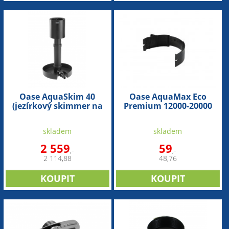
Oase AquaSkim 40
Oase AquaMax Eco
(jezírkový skimmer na
Premium 12000-20000
40m2)
(náhradní držák
čerpadla)
skladem
skladem
2 559
59
,-
,-
2 114,88
48,76