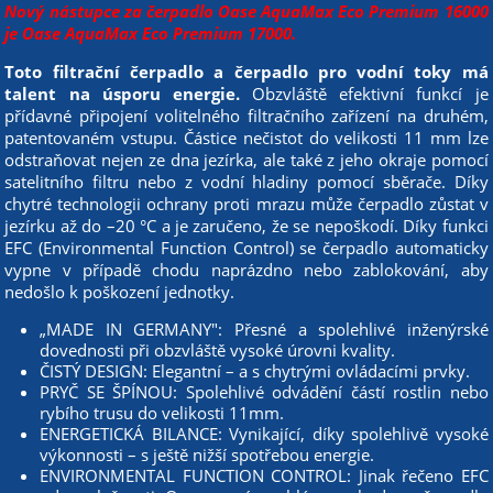
Nový nástupce za čerpadlo Oase AquaMax Eco Premium 16000
je Oase AquaMax Eco Premium 17000.
Toto filtrační čerpadlo a čerpadlo pro vodní toky má
talent na úsporu energie.
Obzvláště efektivní funkcí je
přídavné připojení volitelného filtračního zařízení na druhém,
patentovaném vstupu. Částice nečistot do velikosti 11 mm lze
odstraňovat nejen ze dna jezírka, ale také z jeho okraje pomocí
satelitního filtru nebo z vodní hladiny pomocí sběrače. Díky
chytré technologii ochrany proti mrazu může čerpadlo zůstat v
jezírku až do –20 °C a je zaručeno, že se nepoškodí. Díky funkci
EFC (Environmental Function Control) se čerpadlo automaticky
vypne v případě chodu naprázdno nebo zablokování, aby
nedošlo k poškození jednotky.
„MADE IN GERMANY": Přesné a spolehlivé inženýrské
dovednosti při obzvláště vysoké úrovni kvality.
ČISTÝ DESIGN: Elegantní – a s chytrými ovládacími prvky.
PRYČ SE ŠPÍNOU: Spolehlivé odvádění částí rostlin nebo
rybího trusu do velikosti 11mm.
ENERGETICKÁ BILANCE: Vynikající, díky spolehlivě vysoké
výkonnosti – s ještě nižší spotřebou energie.
ENVIRONMENTAL FUNCTION CONTROL: Jinak řečeno EFC