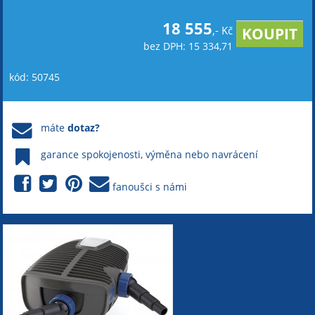
18 555
,- Kč
bez DPH: 15 334,71
kód: 50745
máte
dotaz?
garance spokojenosti, výměna nebo navrácení
fanoušci s námi