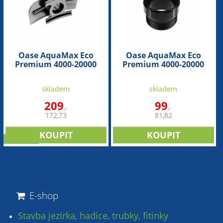
Oase AquaMax Eco
Oase AquaMax Eco
Premium 4000-20000
Premium 4000-20000
(náhradní sací
(náhradní adaptér 2")
adaptér+regulátor)
skladem
skladem
209
99
,-
,-
172,73
81,82
doprodej
E-shop
Stavba jezírka, hadice, trubky, fitinky