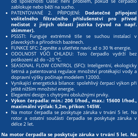
od společnosti Oase: není problém, pokud se čerpadlo
zablokuje nebo běží na sucho.
PATENTOVANÉ 2. PŘIPOJENÍ:
Dodatečné připojení
volitelného filtračního příslušenství pro přívod
nečistot z jiných oblastí jezírka (vývod na např.
skimmer).
PSSST!: Funguje extrémně tiše se suchou instalací v
plaveckých a přírodních bazénech.
FUNKCE SFC: Zapněte a ušetřete navíc až o 30 % energie.
ODOLNOST VŮČI CHLADU: Toto čerpadlo vydrží bez
poškození až do –20 °C.
SEASONAL FLOW CONTROL (SFC): Inteligentní, ekologicky
šetrná a patentovaná regulace množství protékající vody a
dopravní výšky počínaje modelem 12000.
Vynikající energetická bilance: spolehlivý čerpací výkon při
ještě nižším množství energie.
Elegantní design s chytrými obslužnými prvky.
Výkon čerpadla: min.: 206 l/hod., max.: 15600 l/hod.,
maximální výtlak: 5,2m, příkon: 145W.
Na motor čerpadla se poskytuje záruka v trvání 5 let. Na
rotor a ostatní součásti čerpadla se poskytuje záruka v
délce 2 let.
Na motor čerpadla se poskytuje záruka v trvání 5 let. Na