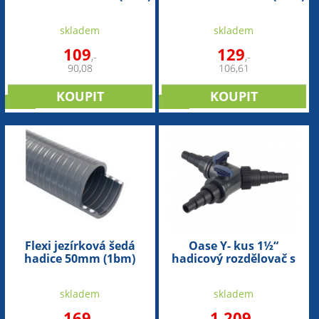
skladem
skladem
109
129
,-
,-
90,08
106,61
sleva
sleva
Flexi jezírková šedá
Oase Y- kus 1½“
hadice 50mm (1bm)
hadicový rozdělovač s
regulací (25/32/38mm)
skladem
skladem
169
1 209