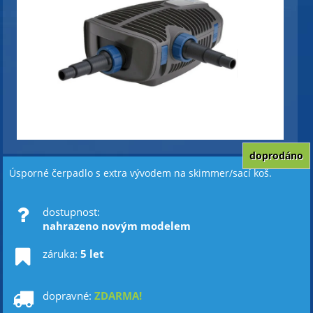
doprodáno
Úsporné čerpadlo s extra vývodem na skimmer/sací koš.
dostupnost:
nahrazeno novým modelem
záruka:
5 let
dopravné:
ZDARMA!