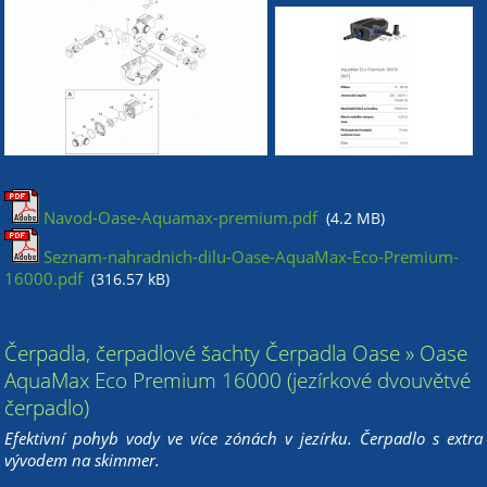
Navod-Oase-Aquamax-premium.pdf
(4.2 MB)
Seznam-nahradnich-dilu-Oase-AquaMax-Eco-Premium-
16000.pdf
(316.57 kB)
Čerpadla, čerpadlové šachty Čerpadla Oase » Oase
AquaMax Eco Premium 16000 (jezírkové dvouvětvé
čerpadlo)
Efektivní pohyb vody ve více zónách v jezírku. Čerpadlo s extra
vývodem na skimmer.