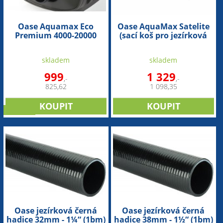
Oase Aquamax Eco
Oase AquaMax Satelite
Premium 4000-20000
(sací koš pro jezírková
(náhradní filtrační koš)
čerpadla)
skladem
skladem
999
1 329
,-
,-
825,62
1 098,35
novinka
Oase jezírková černá
Oase jezírková černá
hadice 32mm - 1¼“ (1bm)
hadice 38mm - 1½“ (1bm)