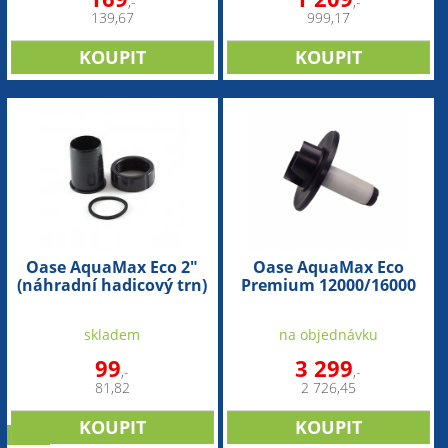
,-
,-
139,67
999,17
Oase AquaMax Eco 2"
Oase AquaMax Eco
(náhradní hadicový trn)
Premium 12000/16000
(náhradní rotor)
skladem
na objednávku
99
3 299
,-
,-
81,82
2 726,45
sleva