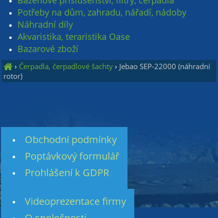
Bazénové příslušenství, filtry, čerpadla
Potřeby na dům, zahradu, nářadí, nádoby
Náhradní díly
Akvaristika, teraristika Oase
Bazarové zboží
›
Čerpadla, čerpadlové šachty
›
Jebao SEP-22000 (náhradní
rotor)
Obchodní podmínky
Poptávkový formulář
Prohlášení k GDPR
Videoprezentace firmy
O společnosti