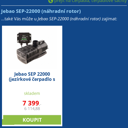
přejít na Čerpadla, čerpadlové šachty
Jebao SEP-22000 (náhradní rotor)
...také Vás může u
Jebao SEP-22000 (náhradní rotor)
zajímat:
Jebao SEP 22000
(jezírkové čerpadlo s
regulací)
skladem
7 399
,-
6 114,88
sleva