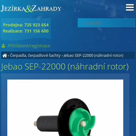
Prodejna: 725 923 654
Realizace: 731 156 600
Přihlášení/registrace
›
Čerpadla, čerpadlové šachty
›
Jebao SEP-22000 (náhradní rotor)
Jebao SEP-22000 (náhradní rotor)