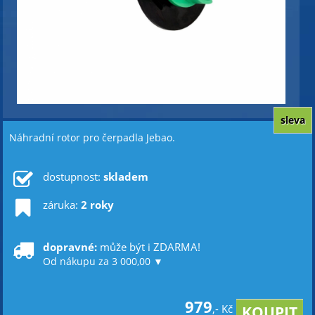
sleva
Náhradní rotor pro čerpadla Jebao.
dostupnost:
skladem
záruka:
2 roky
dopravné:
může být i ZDARMA!
Od nákupu za 3 000,00 ▼
979
,- Kč