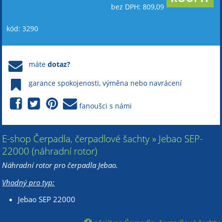
bez DPH: 809,09
kód: 3290
máte
dotaz?
garance spokojenosti, výměna nebo navrácení
fanoušci s námi
E-shop Čerpadla, čerpadlové šachty » Jebao SEP-
22000 (náhradní rotor)
Náhradní rotor pro čerpadla Jebao.
Vhodný pro typ:
Jebao SEP 22000