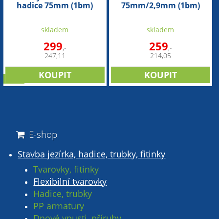
hadice 75mm (1bm)
75mm/2,9mm (1bm)
skladem
skladem
299
259
,-
,-
247,11
214,05
sleva
E-shop
Stavba jezírka, hadice, trubky, fitinky
Tvarovky, fitinky
Flexibilní tvarovky
Hadice, trubky
PP armatury
Dnové vpusti, příruby