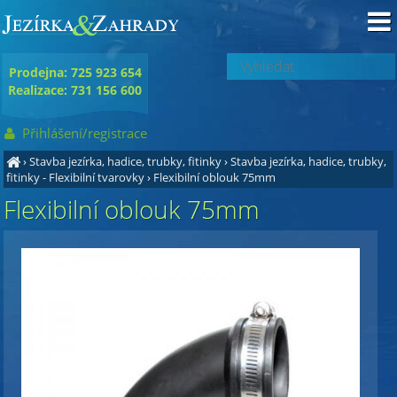
Prodejna: 725 923 654
Realizace: 731 156 600
Přihlášení/registrace
›
Stavba jezírka, hadice, trubky, fitinky
›
Stavba jezírka, hadice, trubky,
fitinky - Flexibilní tvarovky
›
Flexibilní oblouk 75mm
Flexibilní oblouk 75mm