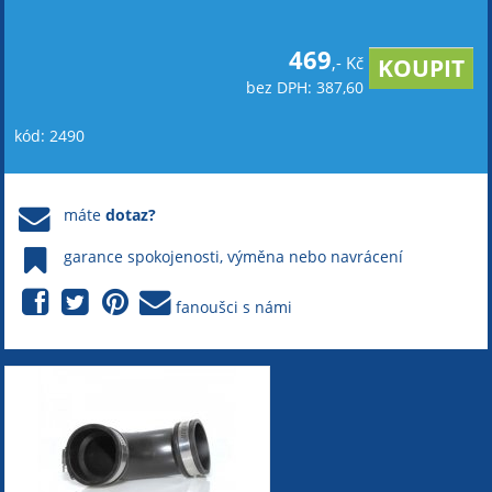
469
,- Kč
bez DPH: 387,60
kód: 2490
máte
dotaz?
garance spokojenosti, výměna nebo navrácení
fanoušci s námi