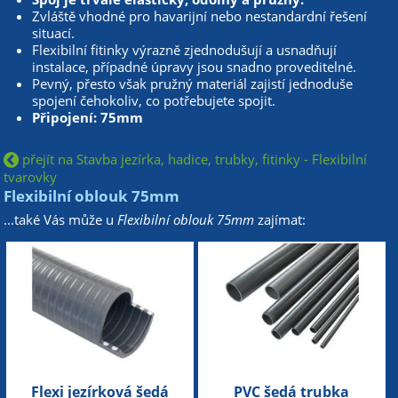
Zvláště vhodné pro havarijní nebo nestandardní řešení
situací.
Flexibilní fitinky výrazně zjednodušují a usnadňují
instalace, případné úpravy jsou snadno proveditelné.
Pevný, přesto však pružný materiál zajistí jednoduše
spojení čehokoliv, co potřebujete spojit.
Připojení: 75mm
přejít na Stavba jezírka, hadice, trubky, fitinky - Flexibilní
tvarovky
Flexibilní oblouk 75mm
...také Vás může u
Flexibilní oblouk 75mm
zajímat:
Flexi jezírková šedá
PVC šedá trubka