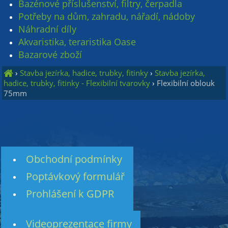
Bazénové příslušenství, filtry, čerpadla
Potřeby na dům, zahradu, nářadí, nádoby
Náhradní díly
Akvaristika, teraristika Oase
Bazarové zboží
›
Stavba jezírka, hadice, trubky, fitinky
›
Stavba jezírka,
hadice, trubky, fitinky - Flexibilní tvarovky
›
Flexibilní oblouk
75mm
Obchodní podmínky
Poptávkový formulář
Prohlášení k GDPR
Videoprezentace firmy