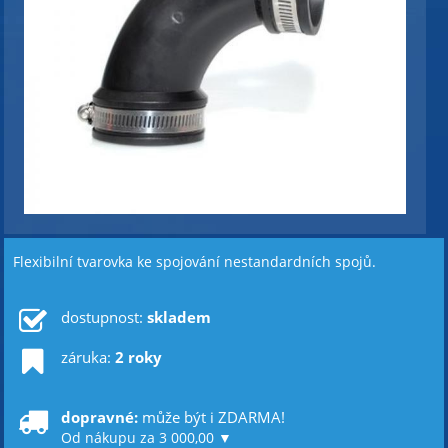
Flexibilní tvarovka ke spojování nestandardních spojů.
dostupnost:
skladem
záruka:
2 roky
dopravné:
může být i ZDARMA!
Od nákupu za 3 000,00 ▼