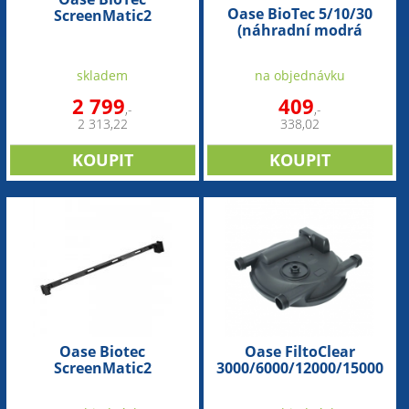
Oase BioTec 5/10/30
ScreenMatic2
(náhradní modrá
40000/60000/90000/140000/145000
pěnovka) - 1ks
(náhradní lišta)
skladem
na objednávku
2 799
409
,-
,-
2 313,22
338,02
Oase Biotec
Oase FiltoClear
ScreenMatic2
3000/6000/12000/15000
40000/60000 (náhradní
(náhradní víko)
držák)