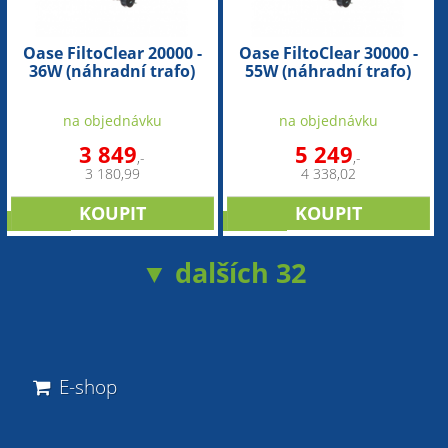
Oase FiltoClear 20000 -
Oase FiltoClear 30000 -
36W (náhradní trafo)
55W (náhradní trafo)
na objednávku
na objednávku
3 849
5 249
,-
,-
3 180,99
4 338,02
novinka
novinka
▼ dalších 32
E-shop