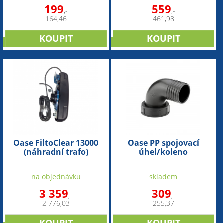
199
559
,-
,-
164,46
461,98
novinka
novinka
Oase FiltoClear 13000
Oase PP spojovací
(náhradní trafo)
úhel/koleno
90°-50mmx2" int.
na objednávku
skladem
3 359
309
,-
,-
2 776,03
255,37