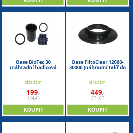
novinka
Oase BioTec 30
Oase FiltoClear 12000-
(náhradní hadicová
30000 (náhradní talíř do
přípojka)
filtru)
skladem
skladem
199
449
,-
,-
164,46
371,07