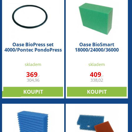
Oase BioPress set
Oase BioSmart
4000/Pontec PondoPress
18000/24000/36000
5000 (náhradní těsnění
(náhradní zelená
pod víko)
pěnovka) - 1ks
skladem
skladem
369
409
,-
,-
304,96
338,02
novinka