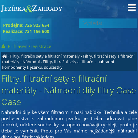
Prodejna: 725 923 654
Realizace: 731 156 600
Přihlášení/registrace
›
Filtry, filtrační sety a filtrační materiály
›
Filtry, filtrační sety a filtrační
materiály - Náhradní
›
Filtry, filtrační sety a filtrační
- náhradní
komponenty k jezírku, součástky
Filtry, filtrační sety a filtrační
materiály - Náhradní díly filtry Oase
Oase
Náhradní díly ke všem filtracím z naší nabídky. Technika a celé
příslušenství k zahradnímu jezírku je třeba udržovat plně
funkční, některé součástky se opotřebovávají rychleji, proto je
třeba je vyměnit. Proto pro Vás máme nejžádanější náhradní
díly a součástky skladem.