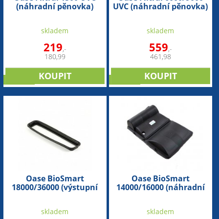
(náhradní pěnovka)
UVC (náhradní pěnovka)
skladem
skladem
219
559
,-
,-
180,99
461,98
novinka
novinka
Oase BioSmart
Oase BioSmart
18000/36000 (výstupní
14000/16000 (náhradní
těsnění)
víko na filtr)
skladem
skladem