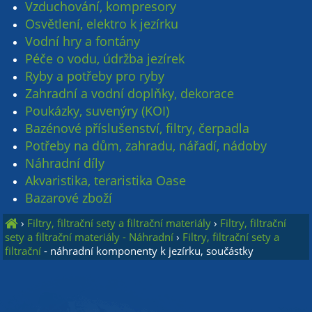
Vzduchování, kompresory
Osvětlení, elektro k jezírku
Vodní hry a fontány
Péče o vodu, údržba jezírek
Ryby a potřeby pro ryby
Zahradní a vodní doplňky, dekorace
Poukázky, suvenýry (KOI)
Bazénové příslušenství, filtry, čerpadla
Potřeby na dům, zahradu, nářadí, nádoby
Náhradní díly
Akvaristika, teraristika Oase
Bazarové zboží
›
Filtry, filtrační sety a filtrační materiály
›
Filtry, filtrační
sety a filtrační materiály - Náhradní
›
Filtry, filtrační sety a
filtrační
- náhradní komponenty k jezírku, součástky