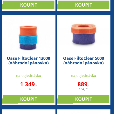
novinka
novinka
Oase FiltoClear 13000
Oase FiltoClear 5000
(náhradní pěnovka)
(náhradní pěnovka)
na objednávku
na objednávku
1 349
889
,-
,-
1 114,88
734,71
novinka
novinka