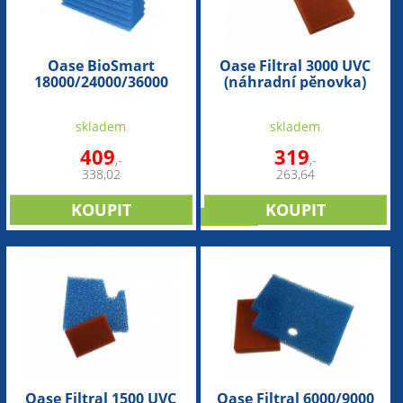
Oase BioSmart
Oase Filtral 3000 UVC
18000/24000/36000
(náhradní pěnovka)
(náhradní modrá
pěnovka) - 1ks
skladem
skladem
409
319
,-
,-
338,02
263,64
novinka
Oase Filtral 1500 UVC
Oase Filtral 6000/9000