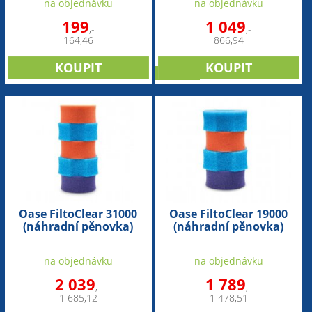
na objednávku
na objednávku
199
1 049
,-
,-
164,46
866,94
novinka
Oase FiltoClear 31000
Oase FiltoClear 19000
(náhradní pěnovka)
(náhradní pěnovka)
na objednávku
na objednávku
2 039
1 789
,-
,-
1 685,12
1 478,51