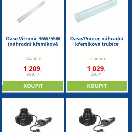
Oase Vitronic 36W/55W
Oase/Pontec náhradní
(náhradní křemíková
křemíková trubice
trubice)
(7W/9W/11W)
skladem
skladem
1 209
1 029
,-
,-
999,17
850,41
novinka