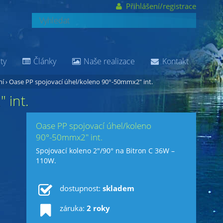
Přihlášení/registrace
ty
Články
Naše realizace
Kontakt
ní
›
Oase PP spojovací úhel/koleno 90°-50mmx2" int.
 int.
Oase PP spojovací úhel/koleno
90°-50mmx2" int.
Spojovací koleno 2"/90° na Bitron C 36W –
110W.
dostupnost:
skladem
záruka:
2 roky