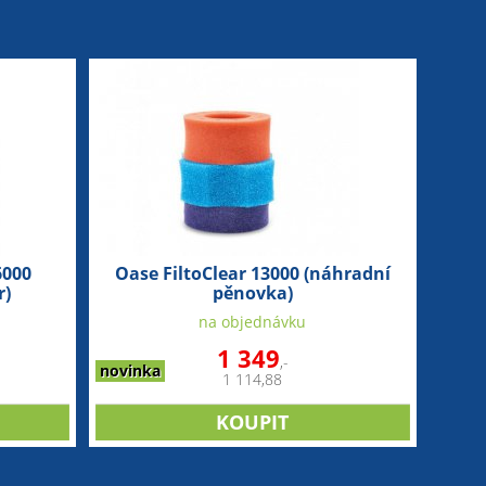
6000
Oase FiltoClear 13000 (náhradní
r)
pěnovka)
na objednávku
1 349
,-
novinka
1 114,88