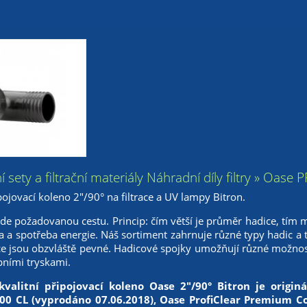
ační sety a filtrační materiály Náhradní díly filtry » O
ojovací koleno 2"/90° na filtrace a UV lampy Bitron.
jde požadovanou cestu. Princip: čím větší je průměr hadice, tím 
ta a spotřeba energie. Náš sortiment zahrnuje různé typy hadic a
ce jsou obzvláště pevné. Hadicové spojky umožňují různé možnost
ními tryskami.
kvalitní připojovací koleno Oase 2"/90° Bitron je origi
0 CL (vyprodáno 07.06.2018), Oase ProfiClear Premium 