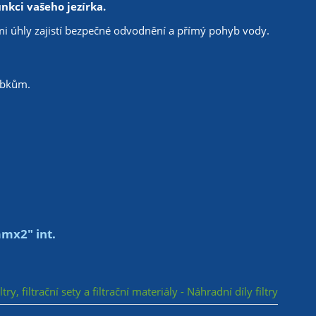
kci vašeho jezírka.
i úhly zajistí bezpečné odvodnění a přímý pohyb vody.
robkům.
mx2" int.
ltry, filtrační sety a filtrační materiály - Náhradní díly filtry