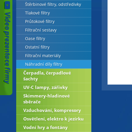
Štěrbinové filtry, odstředivky
Tlakové filtry
Průtokové filtry
Filtrační sestavy
Oase filtry
Ostatní filtry
Filtrační materiály
Náhradní díly filtry
Čerpadla, čerpadlové
šachty
UV-C lampy, zářivky
Skimmery-hladinové
sběrače
Vzduchování, kompresory
Osvětlení, elektro k jezírku
Vodní hry a fontány