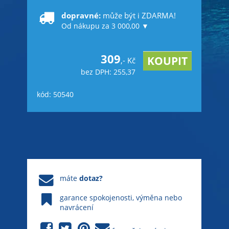
dopravné:
může být i ZDARMA!
Od nákupu za 3 000,00 ▼
309
,- Kč
bez DPH: 255,37
kód: 50540
máte
dotaz?
garance spokojenosti, výměna nebo
navrácení