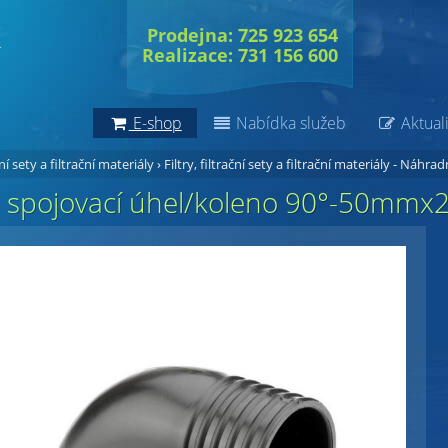
Prodejna: 725 923 654
Realizace: 731 156 600
E-shop
Nabídka služeb
Aktuali
ční sety a filtrační materiály
›
Filtry, filtrační sety a filtrační materiály - Náhrad
 spojovací úhel/koleno 90°-50mmx2"