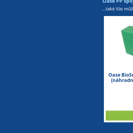
Oase PP spo
...také Vás mů
Oase BioS
(náhradn