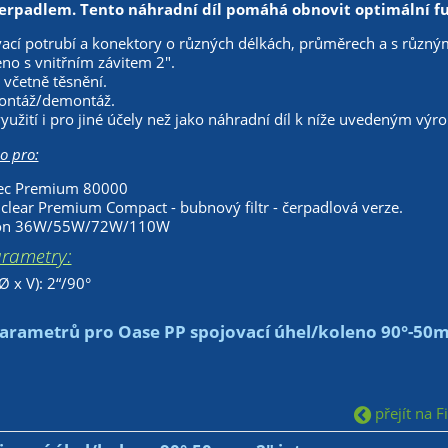
erpadlem. Tento náhradní díl pomáhá obnovit optimální fun
cí potrubí a konektory o různých délkách, průměrech a s různým
no s vnitřním závitem 2".
včetně těsnění.
ontáž/demontáž.
užití i pro jiné účely než jako náhradní díl k níže uvedeným vý
o pro:
tec Premium 80000
clear Premium Compact - bubnový filtr - čerpadlová verze.
ron 36W/55W/72W/110W
arametry:
Ø x V): 2“/90°
arametrů pro Oase PP spojovací úhel/koleno 90°-50m
přejít na Fi