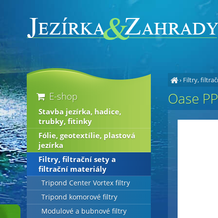
›
Filtry, filtra
Oase PP
E-shop
Stavba jezírka, hadice,
trubky, fitinky
Fólie, geotextílie, plastová
jezírka
Filtry, filtrační sety a
filtrační materiály
Tripond Center Vortex filtry
Tripond komorové filtry
Modulové a bubnové filtry