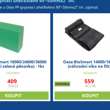
jovací úhel/koleno 90°-50mmx2" int.
že u
Oase PP spojovací úhel/koleno 90°-50mmx2" int.
zajímat:
mart 18000/24000/36000
Oase BioSmart 14000/1
í zelená pěnovka) - 1ks
(náhradní víko na filt
skladem
skladem
409
559
,-
,-
novinka
338,02
461,98