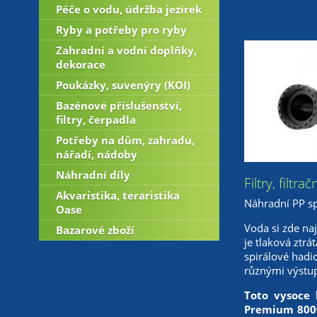
Péče o vodu, údržba jezírek
Ryby a potřeby pro ryby
Zahradní a vodní doplňky,
dekorace
Poukázky, suvenýry (KOI)
Bazénové příslušenství,
filtry, čerpadla
Potřeby na dům, zahradu,
nářadí, nádoby
Náhradní díly
Filtry, filtr
Akvaristika, teraristika
Náhradní PP sp
Oase
Voda si zde na
Bazarové zboží
je tlaková ztrá
spirálové hadi
různými výstup
Toto vysoce 
Premium 8000