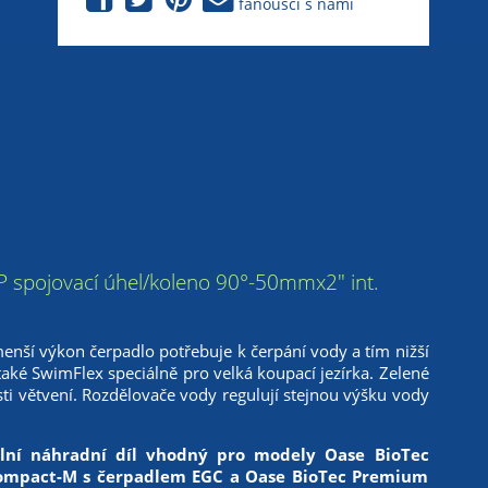
fanoušci s námi
ase PP spojovací úhel/koleno 90°-50mmx2" int.
menší výkon čerpadlo potřebuje k čerpání vody a tím nižší
 také SwimFlex speciálně pro velká koupací jezírka. Zelené
i větvení. Rozdělovače vody regulují stejnou výšku vody
nální náhradní díl vhodný pro modely Oase BioTec
Compact-M s čerpadlem EGC a Oase BioTec Premium