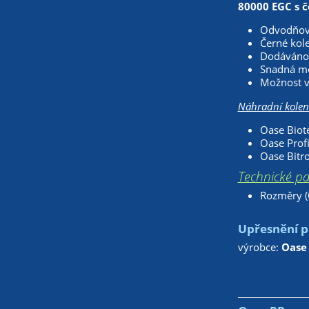
80000 EGC s č
Odvodňova
Černé kole
Dodáváno 
Snadná m
Možnost vy
Náhradní kolen
Oase Bio
Oase Profi
Oase Bit
Technické p
Rozměry (
Upřesnění p
výrobce:
Oase