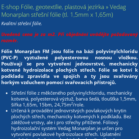
E-shop Fólie, geotextílie, plastová jezírka » Vedag
Monarplan střešní fólie (tl. 1,5mm x 1,65m)
Kvalitní střešní fólie.
Uvedená cena je za m2. Při objednání uvádějte požadovaný
rozměr.
Fólie Monarplan FM jsou fólie na bázi polyvinylchloridu
(PVC-P) vyztužené polyesterovou nosnou vložkou.
Používají se pro vytvoření jednovrstvé, mechanicky
kotvené hydroizolace plochých střech. Fólie se kotví k
podkladu zpravidla ve spojích a ty jsou svařovány
horkým vzduchem pomocí svařovacích přístrojů.
Střešní fólie z měkčeného polyvinylchloridu, mechanicky
kotvená, polyesterová výztuž, barva šedá, tloušťka 1,5mm,
2
šířka 1,65m, 15bm, 24,75m
/role.
Určená k provádění jednovrstvých povlakových krytin
plochých střech, mechanicky kotvených k podkladu. Bez
zátěžové vrstvy, ale i pro střechy přitížené. Fóliový
hydroizolační systém Vedag Monarplan je určen pro
vytvoření povlakové hydroizolace střech. Uplatnění