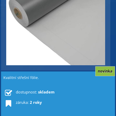
novinka
Kvalitní střešní fólie.
dostupnost:
skladem
záruka:
2 roky