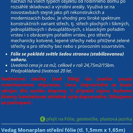
nachází na všech typech objektů od rodinného domu po
rozsáhlé skladovací a výrobní areály. Využívá se na
novostavbách stejně jako při rekonstrukcích a
modernizacích budov. Je vhodný pro široké spektrum
konstrukčních variant střech, tj. střech plochých i šikmých,
jednoplášťových i dvouplášťových, s klasickým pořadím
vrstev i s obráceným pořadím vrstev, pro střechy
mechanicky kotvené, lepené střechy nebo přitížené zelené
střechy a pro střechy bez nebo s provozním souvrstvím.
Fólie se pokládá světle šedou stranou (stabilizovanou)
nahoru.
Uvedená cena je za m
2
, celkově v roli 24,75m
2
/15bm.
Předpokládaná životnost 20 let.
Nadměrné zásilky (nad 30kg) lze posílat pouze
nasmlouvanou dopravou. Cena dopravného se bude
odvíjet dle ceníku dopravy. V případě zájmu budeme
klienty kontaktovat ohledně výše dopravného. Děkujeme
za pochopení.
přejít na Fólie, geotextílie, plastová jezírka
Vedag Monarplan střešní fólie (tl. 1,5mm x 1,65m)