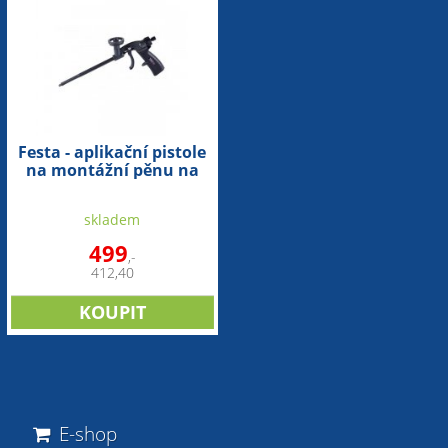
Festa - aplikační pistole
na montážní pěnu na
lepení kamenů
skladem
499
,-
412,40
E-shop