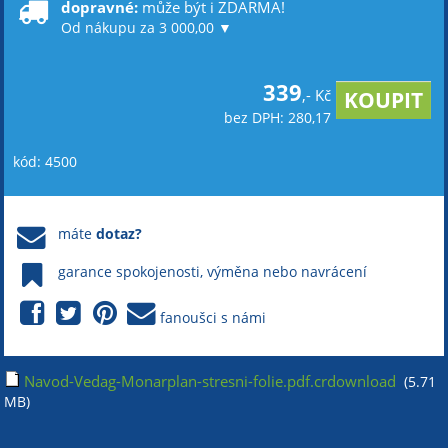
dopravné:
může být i ZDARMA!
Od nákupu za 3 000,00 ▼
339
,- Kč
bez DPH: 280,17
kód: 4500
máte
dotaz?
garance spokojenosti, výměna nebo navrácení
fanoušci s námi
Navod-Vedag-Monarplan-stresni-folie.pdf.crdownload
(5.71
MB)