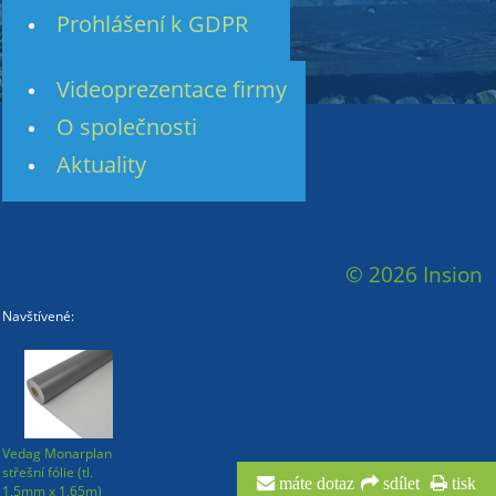
Prohlášení k GDPR
Videoprezentace firmy
O společnosti
Aktuality
© 2026 Insion
Navštívené:
Vedag Monarplan
střešní fólie (tl.
máte dotaz
sdílet
tisk
1,5mm x 1,65m)