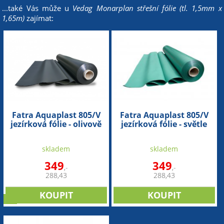
...také Vás může u
Vedag Monarplan střešní fólie (tl. 1,5mm x
1,65m)
zajímat:
Fatra Aquaplast 805/V
Fatra Aquaplast 805/V
jezírková fólie - olivově
jezírková fólie - světle
zelená (tl. 1,5mm x 2m)
zelená (tl. 1,5mm x 2m)
skladem
skladem
349
349
,-
,-
288,43
288,43
tip