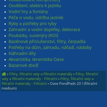
Osvětlení, elektro k jezírku
Vodní hry a fontány
Péče o vodu, údržba jezírek
Ryby a potřeby pro ryby
Zahradní a vodní doplňky, dekorace
Poukázky, suvenýry (KOI)
Bazénové příslušenství, filtry, čerpadla
Potřeby na dům, zahradu, nářadí, nádoby
Náhradní díly
Akvaristika, teraristika Oase
Bazarové zboží
›
Filtry, filtrační sety a filtrační materiály
›
Filtry, filtrační
sety a filtrační materiály - Filtrační
›
Filtry, filtrační sety a
filtrační materiály - Filtrační
›
Oase PondPads 20 l (filtrační
médium)