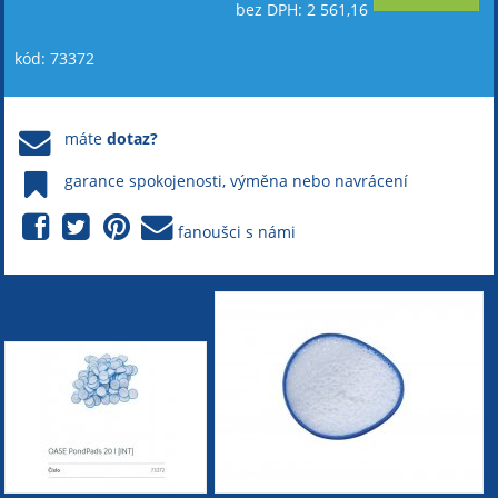
bez DPH: 2 561,16
kód: 73372
máte
dotaz?
garance spokojenosti, výměna nebo navrácení
fanoušci s námi