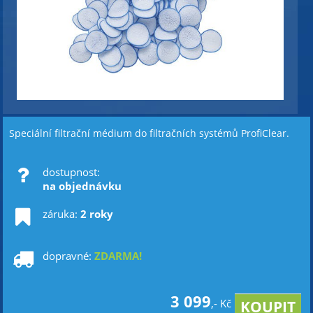
Speciální filtrační médium do filtračních systémů ProfiClear.
dostupnost:
na objednávku
záruka:
2 roky
dopravné:
ZDARMA!
3 099
,- Kč