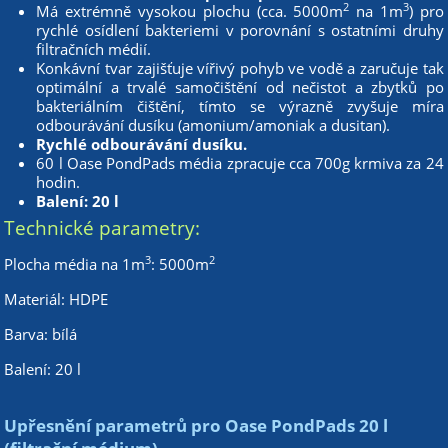
2
3
Má extrémně vysokou plochu (cca. 5000m
na 1m
) pro
rychlé osídlení bakteriemi v porovnání s ostatními druhy
filtračních médií.
Konkávní tvar zajišťuje vířivý pohyb ve vodě a zaručuje tak
optimální a trvalé samočištění od nečistot a zbytků po
bakteriálním čištění, tímto se výrazně zvyšuje míra
odbourávání dusíku (amonium/amoniak a dusitan).
Rychlé odbourávání dusíku.
60 l Oase PondPads média zpracuje cca 700g krmiva za 24
hodin.
Balení: 20 l
Technické parametry:
3
2
Plocha média na 1m
: 5000m
Materiál: HDPE
Barva: bílá
Balení: 20 l
Upřesnění parametrů pro Oase PondPads 20 l