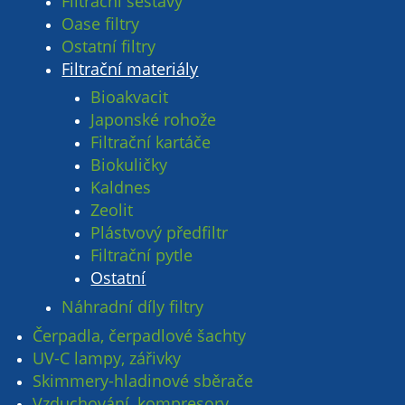
Filtrační sestavy
Oase filtry
Ostatní filtry
Filtrační materiály
Bioakvacit
Japonské rohože
Filtrační kartáče
Biokuličky
Kaldnes
Zeolit
Plástvový předfiltr
Filtrační pytle
Ostatní
Náhradní díly filtry
Čerpadla, čerpadlové šachty
UV-C lampy, zářivky
Skimmery-hladinové sběrače
Vzduchování, kompresory