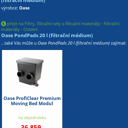
(filtrační médium)
výrobce:
Oase
přejít na Filtry, filtrační sety a filtrační materiály - Filtrační
materiály - Ostatní
Oase PondPads 20 l (filtrační médium)
...také Vás může u
Oase PondPads 20 l (filtrační médium)
zajímat:
Oase ProfiClear Premium
Moving Bed Modul
(samočistící bubnová
filtrace)
na objednávku
36 859