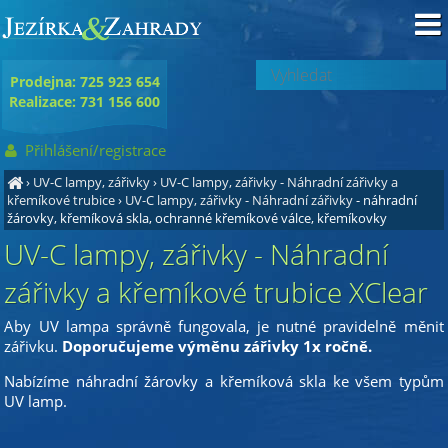
Prodejna: 725 923 654
Realizace: 731 156 600
Přihlášení/registrace
›
UV-C lampy, zářivky
›
UV-C lampy, zářivky - Náhradní zářivky a
křemíkové trubice
›
UV-C lampy, zářivky - Náhradní zářivky
- náhradní
žárovky, křemíková skla, ochranné křemíkové válce, křemíkovky
UV-C lampy, zářivky - Náhradní
zářivky a křemíkové trubice XClear
Aby UV lampa správně fungovala, je nutné pravidelně měnit
zářivku.
Doporučujeme výměnu zářivky 1x ročně.
Nabízíme náhradní žárovky a křemíková skla ke všem typům
UV lamp.