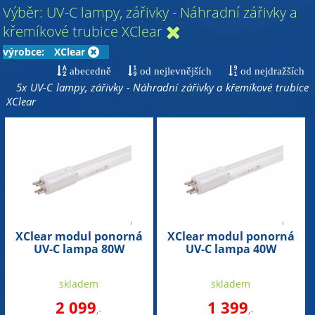
Výběr: UV-C lampy, zářivky - Náhradní zářivky a
křemíkové trubice XClear
výrobce:
XClear
abecedně
od nejlevnějších
od nejdražších
5x UV-C lampy, zářivky - Náhradní zářivky a křemíkové trubice
XClear
XClear modul ponorná
XClear modul ponorná
UV-C lampa 80W
UV-C lampa 40W
Amalgaam Signal
Amalgaam Signal
(náhradní zářivka)
(náhradní zářivka)
skladem
skladem
2 099
1 399
,-
,-