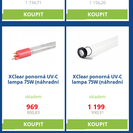
1 734,71
1 156,20
novinka
novinka
XClear ponorná UV-C
XClear ponorná UV-C
lampa 75W (náhradní
lampa 75W (náhradní
zářivka)
křemíková trubice)
skladem
skladem
969
1 199
,-
,-
800,83
990,91
sleva
novinka