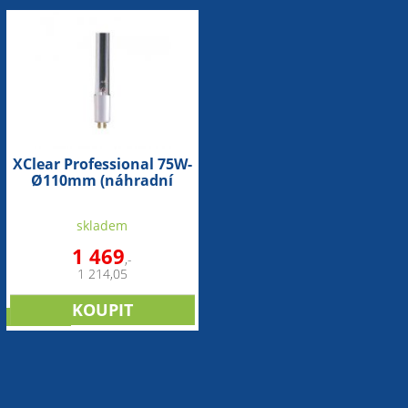
XClear Professional 75W-
Ø110mm (náhradní
zářivka)
skladem
1 469
,-
1 214,05
doprodej