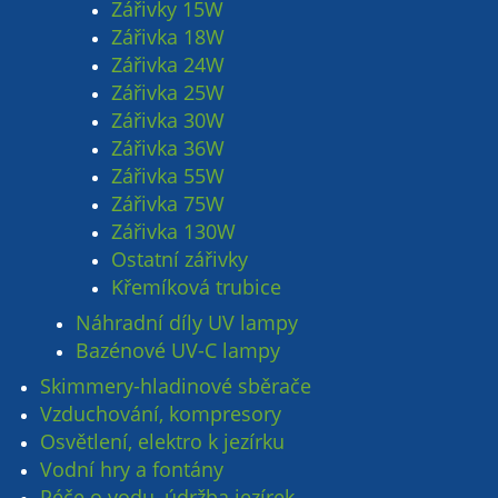
Zářivky 15W
Zářivka 18W
Zářivka 24W
Zářivka 25W
Zářivka 30W
Zářivka 36W
Zářivka 55W
Zářivka 75W
Zářivka 130W
Ostatní zářivky
Křemíková trubice
Náhradní díly UV lampy
Bazénové UV-C lampy
Skimmery-hladinové sběrače
Vzduchování, kompresory
Osvětlení, elektro k jezírku
Vodní hry a fontány
Péče o vodu, údržba jezírek