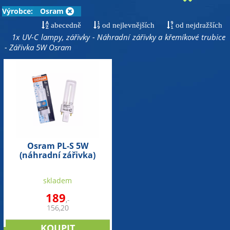
Výrobce:
Osram
abecedně
od nejlevnějších
od nejdražších
1x UV-C lampy, zářivky - Náhradní zářivky a křemíkové trubice
- Zářivka 5W Osram
Osram PL-S 5W
(náhradní zářivka)
skladem
189
,-
156,20