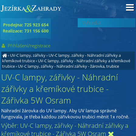
Prodejna: 725 923 654
Realizace: 731 156 600
Přihlášení/registrace
›
UV-C lampy, zářivky
›
UV-C lampy, zářivky - Náhradní zářivky a
křemíkové trubice
›
UV-C lampy, zářivky - Náhradní zářivky a křemíkové
trubice
›
UV-C lampy, zářivky - Náhradní zářivky
- žárovka, trubice
UV-C lampy, zářivky - Náhradní
zářivky a křemíkové trubice -
Zářivka 5W Osram
Náhradní žárovka do UV lampy. Aby UV lampa správně
fungovala, je třeba každou zářivkovou trubici měnit 1x ročně.
Výběr: UV-C lampy, zářivky - Náhradní zářivky a
křemíkové trubice - Zářivka 5W Osram